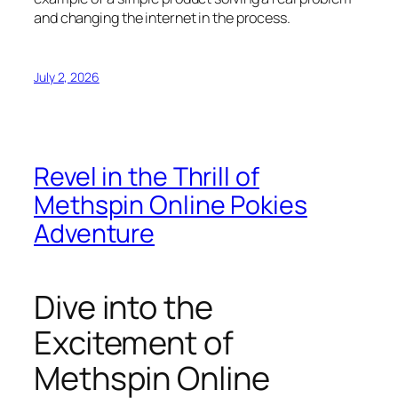
and changing the internet in the process.
July 2, 2026
Revel in the Thrill of
Methspin Online Pokies
Adventure
Dive into the
Excitement of
Methspin Online