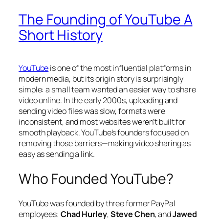
The Founding of YouTube A
Short History
YouTube
is one of the most influential platforms in
modern media, but its origin story is surprisingly
simple: a small team wanted an easier way to share
video online. In the early 2000s, uploading and
sending video files was slow, formats were
inconsistent, and most websites weren’t built for
smooth playback. YouTube’s founders focused on
removing those barriers—making video sharing as
easy as sending a link.
Who Founded YouTube?
YouTube was founded by three former PayPal
employees:
Chad Hurley
,
Steve Chen
, and
Jawed