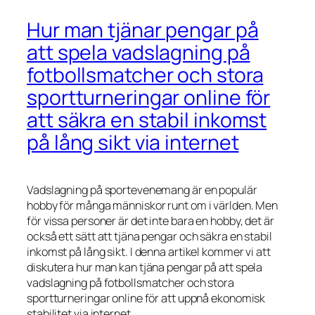
Hur man tjänar pengar på
att spela vadslagning på
fotbollsmatcher och stora
sportturneringar online för
att säkra en stabil inkomst
på lång sikt via internet
Vadslagning på sportevenemang är en populär
hobby för många människor runt om i världen. Men
för vissa personer är det inte bara en hobby, det är
också ett sätt att tjäna pengar och säkra en stabil
inkomst på lång sikt. I denna artikel kommer vi att
diskutera hur man kan tjäna pengar på att spela
vadslagning på fotbollsmatcher och stora
sportturneringar online för att uppnå ekonomisk
stabilitet via internet.