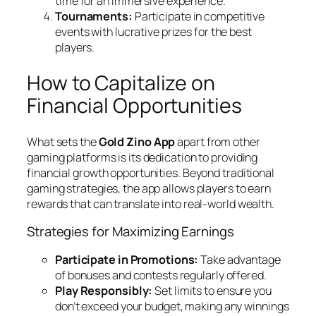
time for an immersive experience.
Tournaments:
Participate in competitive
events with lucrative prizes for the best
players.
How to Capitalize on
Financial Opportunities
What sets the
Gold Zino App
apart from other
gaming platforms is its dedication to providing
financial growth opportunities. Beyond traditional
gaming strategies, the app allows players to earn
rewards that can translate into real-world wealth.
Strategies for Maximizing Earnings
Participate in Promotions:
Take advantage
of bonuses and contests regularly offered.
Play Responsibly:
Set limits to ensure you
don’t exceed your budget, making any winnings