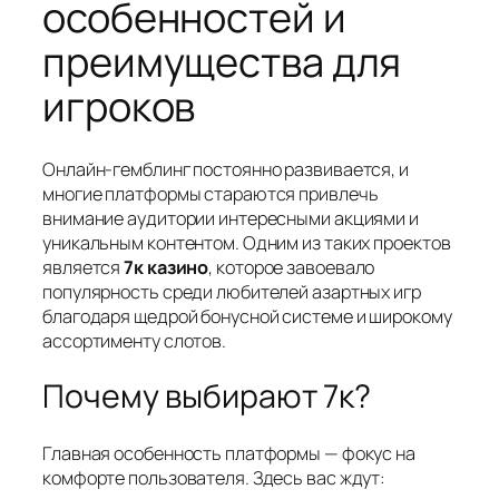
особенностей и
преимущества для
игроков
Онлайн-гемблинг постоянно развивается, и
многие платформы стараются привлечь
внимание аудитории интересными акциями и
уникальным контентом. Одним из таких проектов
является
7к казино
, которое завоевало
популярность среди любителей азартных игр
благодаря щедрой бонусной системе и широкому
ассортименту слотов.
Почему выбирают 7к?
Главная особенность платформы — фокус на
комфорте пользователя. Здесь вас ждут: