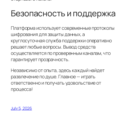
Безопасность и поддержка
Платформа использует современные протоколы
шифрования для защиты данных, а
круглосуточная служба поддержки оперативно
решает любые вопросы. Вывод средств
осуществляется по проверенным каналам, что
гарантирует прозрачность.
Независимо от опыта, здесь каждый найдет
развлечение по душе. Главное — играть
ответственно и получать удовольствие от
процесса!
July 5, 2026