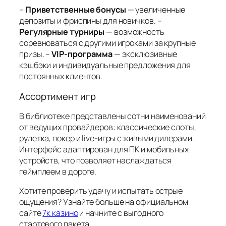
–
Приветственные бонусы
— увеличенные
депозиты и фриспины для новичков. –
Регулярные турниры
— возможность
соревноваться с другими игроками за крупные
призы. –
VIP-программа
— эксклюзивные
кэшбэки и индивидуальные предложения для
постоянных клиентов.
Ассортимент игр
В библиотеке представлены сотни наименований
от ведущих провайдеров: классические слоты,
рулетка, покер и live-игры с живыми дилерами.
Интерфейс адаптирован для ПК и мобильных
устройств, что позволяет наслаждаться
геймплеем в дороге.
Хотите проверить удачу и испытать острые
ощущения? Узнайте больше на официальном
сайте
7к казино
и начните с выгодного
стартового пакета.