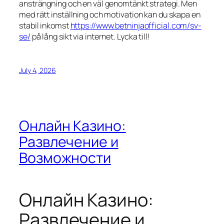
ansträngning och en väl genomtänkt strategi. Men
med rätt inställning och motivation kan du skapa en
stabil inkomst
https://www.betninjaofficial.com/sv-
se/
på lång sikt via internet. Lycka till!
July 4, 2026
Онлайн Казино:
Развлечение и
Возможности
Онлайн Казино:
Развлечение и