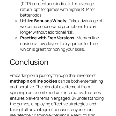
(RTP) percentages indicate the average
return; opt for games with higher RTP for
better odds.
Utilize Bonuses Wisely:
Take advantage of
welcome bonuses and promotions to play
longer without additional risk.
Practice with Free Versions:
Many online
casinos allow players to try games for free,
which is great for honing your skills.
Conclusion
Embarking on a journey through the universe of
methspin online pokies
can be both entertaining
and lucrative. The blend of excitement from
spinning reels combined with interactive features
ensures players remain engaged. By understanding
the games, employing effective strategies, and
taking full advantage of bonuses, anyone can
elevate their gaming experience. Ready to spin