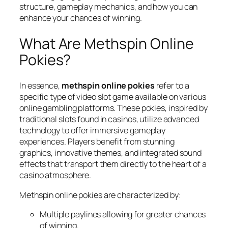
structure, gameplay mechanics, and how you can
enhance your chances of winning.
What Are Methspin Online
Pokies?
In essence,
methspin online pokies
refer to a
specific type of video slot game available on various
online gambling platforms. These pokies, inspired by
traditional slots found in casinos, utilize advanced
technology to offer immersive gameplay
experiences. Players benefit from stunning
graphics, innovative themes, and integrated sound
effects that transport them directly to the heart of a
casino atmosphere.
Methspin online pokies are characterized by:
Multiple paylines allowing for greater chances
of winning.