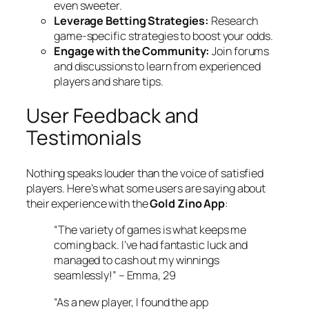
even sweeter.
Leverage Betting Strategies:
Research
game-specific strategies to boost your odds.
Engage with the Community:
Join forums
and discussions to learn from experienced
players and share tips.
User Feedback and
Testimonials
Nothing speaks louder than the voice of satisfied
players. Here’s what some users are saying about
their experience with the
Gold Zino App
:
“The variety of games is what keeps me
coming back. I’ve had fantastic luck and
managed to cash out my winnings
seamlessly!” – Emma, 29
“As a new player, I found the app