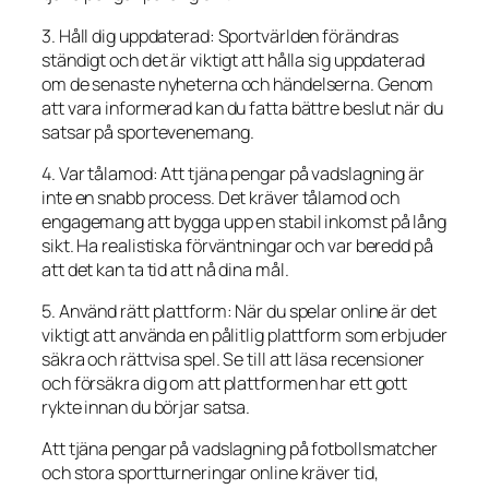
3. Håll dig uppdaterad: Sportvärlden förändras
ständigt och det är viktigt att hålla sig uppdaterad
om de senaste nyheterna och händelserna. Genom
att vara informerad kan du fatta bättre beslut när du
satsar på sportevenemang.
4. Var tålamod: Att tjäna pengar på vadslagning är
inte en snabb process. Det kräver tålamod och
engagemang att bygga upp en stabil inkomst på lång
sikt. Ha realistiska förväntningar och var beredd på
att det kan ta tid att nå dina mål.
5. Använd rätt plattform: När du spelar online är det
viktigt att använda en pålitlig plattform som erbjuder
säkra och rättvisa spel. Se till att läsa recensioner
och försäkra dig om att plattformen har ett gott
rykte innan du börjar satsa.
Att tjäna pengar på vadslagning på fotbollsmatcher
och stora sportturneringar online kräver tid,