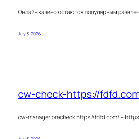
Онлайн казино остаются популярным развлеч
July 3, 2026
cw-check-https://fdfd.com
cw-manager precheck https://fdfd.com/ – https
July 3, 2026