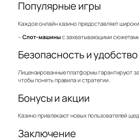
Популярные игры
Каждое онлайн казино предоставляет широки
–
Слот-машины
с захватывающими сюжетам
Безопасность и удобство
Лицензированные платформы гарантируют защи
чтобы понять правила и стратегии.
Бонусы и акции
Казино привлекают новых пользователей щед
Заключение