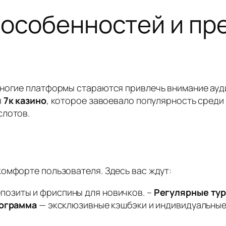
р особенностей и п
многие платформы стараются привлечь внимание ауд
я
7к казино
, которое завоевало популярность среди
слотов.
омфорте пользователя. Здесь вас ждут:
позиты и фриспины для новичков. –
Регулярные ту
рограмма
— эксклюзивные кэшбэки и индивидуальные