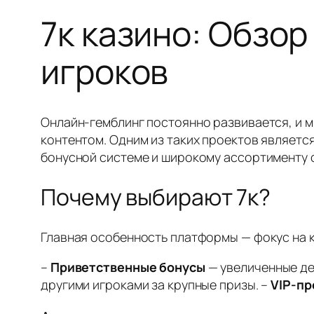
7к казино: Обзо
игроков
Онлайн-гемблинг постоянно развивается, и 
контентом. Одним из таких проектов являетс
бонусной системе и широкому ассортименту 
Почему выбирают 7к?
Главная особенность платформы — фокус на к
–
Приветственные бонусы
— увеличенные де
другими игроками за крупные призы. –
VIP-п