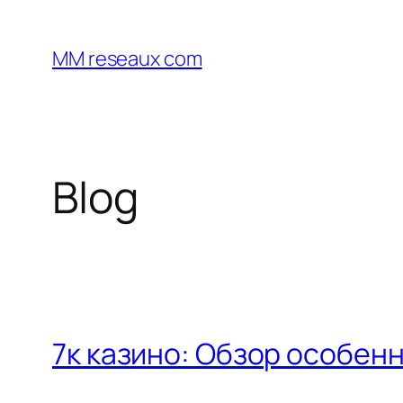
Skip
to
MM reseaux com
content
Blog
7к казино: Обзор особен