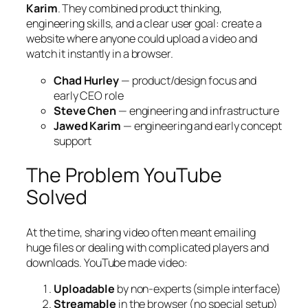
Karim
. They combined product thinking,
engineering skills, and a clear user goal: create a
website where anyone could upload a video and
watch it instantly in a browser.
Chad Hurley
— product/design focus and
early CEO role
Steve Chen
— engineering and infrastructure
Jawed Karim
— engineering and early concept
support
The Problem YouTube
Solved
At the time, sharing video often meant emailing
huge files or dealing with complicated players and
downloads. YouTube made video:
Uploadable
by non-experts (simple interface)
Streamable
in the browser (no special setup)