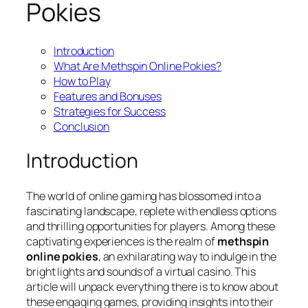
Pokies
Introduction
What Are Methspin Online Pokies?
How to Play
Features and Bonuses
Strategies for Success
Conclusion
Introduction
The world of online gaming has blossomed into a
fascinating landscape, replete with endless options
and thrilling opportunities for players. Among these
captivating experiences is the realm of
methspin
online pokies
, an exhilarating way to indulge in the
bright lights and sounds of a virtual casino. This
article will unpack everything there is to know about
these engaging games, providing insights into their