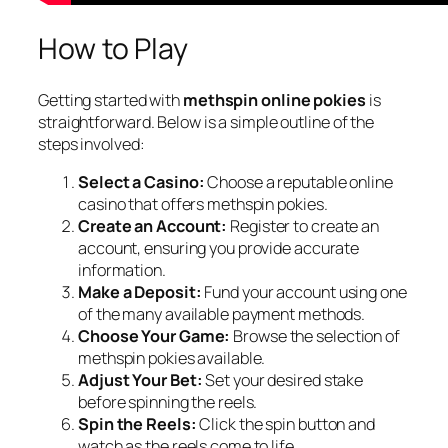
How to Play
Getting started with
methspin online pokies
is
straightforward. Below is a simple outline of the
steps involved:
Select a Casino:
Choose a reputable online
casino that offers methspin pokies.
Create an Account:
Register to create an
account, ensuring you provide accurate
information.
Make a Deposit:
Fund your account using one
of the many available payment methods.
Choose Your Game:
Browse the selection of
methspin pokies available.
Adjust Your Bet:
Set your desired stake
before spinning the reels.
Spin the Reels:
Click the spin button and
watch as the reels come to life.