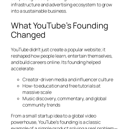
infrastructure and advertising ecosystem to grow
into a sustainable business.
What YouTube’s Founding
Changed
YouTube didn’t just create a popular website; it
reshaped how people learn, entertain themselves,
and build careers online. Its founding helped
accelerate:
Creator-driven media and influencer culture
How-to education and free tutorials at
massive scale
Music discovery, commentary, and global
community trends
From a small startup idea to a global video
powerhouse, YouTube’s founding is a classic
example of a simple product solving a real problem—