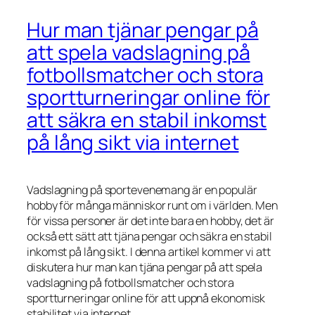
Hur man tjänar pengar på
att spela vadslagning på
fotbollsmatcher och stora
sportturneringar online för
att säkra en stabil inkomst
på lång sikt via internet
Vadslagning på sportevenemang är en populär
hobby för många människor runt om i världen. Men
för vissa personer är det inte bara en hobby, det är
också ett sätt att tjäna pengar och säkra en stabil
inkomst på lång sikt. I denna artikel kommer vi att
diskutera hur man kan tjäna pengar på att spela
vadslagning på fotbollsmatcher och stora
sportturneringar online för att uppnå ekonomisk
stabilitet via internet.