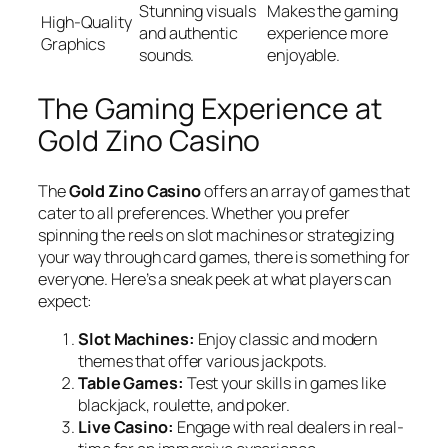
Stunning visuals
Makes the gaming
High-Quality
and authentic
experience more
Graphics
sounds.
enjoyable.
The Gaming Experience at
Gold Zino Casino
The
Gold Zino Casino
offers an array of games that
cater to all preferences. Whether you prefer
spinning the reels on slot machines or strategizing
your way through card games, there is something for
everyone. Here’s a sneak peek at what players can
expect:
Slot Machines:
Enjoy classic and modern
themes that offer various jackpots.
Table Games:
Test your skills in games like
blackjack, roulette, and poker.
Live Casino:
Engage with real dealers in real-