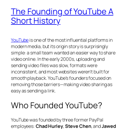
The Founding of YouTube A
Short History
YouTube
is one of the most influential platforms in
modern media, but its origin story is surprisingly
simple: a small team wanted an easier way to share
video online. In the early 2000s, uploading and
sending video files was slow, formats were
inconsistent, and most websites weren’t built for
smooth playback. YouTube’s founders focused on
removing those barriers—making video sharing as
easy as sending a link.
Who Founded YouTube?
YouTube was founded by three former PayPal
employees:
Chad Hurley
,
Steve Chen
, and
Jawed