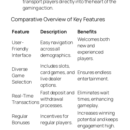
transport players directly into the heart of the
gaming action.
Comparative Overview of Key Features
Feature
Description
Benefits
Welcomes both
User-
Easy navigation
new and
Friendly
across all
experienced
Interface
demographics.
players.
Includes slots,
Diverse
card games, and
Ensures endless
Game
live dealer
entertainment.
Selection
options.
Fast deposit and
Eliminates wait
Real-Time
withdrawal
times, enhancing
Transactions
processes.
gameplay.
Increases winning
Regular
Incentives for
potential and keeps
Bonuses
regular players.
engagement high.