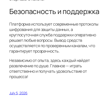
Безопасность и поддержка
Платформа использует современные протоколы
шифрования для защиты данных, а
круглосуточная служба поддержки оперативно
решает любые вопросы. Вывод средств
осуществляется по проверенным каналам, что
гарантирует прозрачность.
Независимо от опыта, здесь каждый найдет
развлечение по душе. Главное — играть
ответственно и получать удовольствие от
процесса!
July 5, 2026