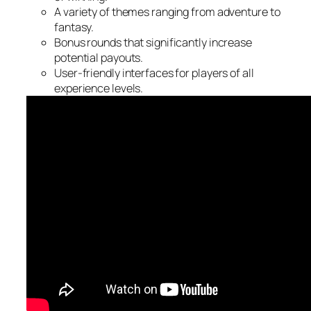
A variety of themes ranging from adventure to
fantasy.
Bonus rounds that significantly increase
potential payouts.
User-friendly interfaces for players of all
experience levels.