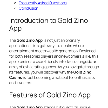
Frequently Asked Questions
Conclusion
Introduction to Gold Zino
App
The
Gold Zino App
is not just an ordinary
application; it is a gateway to a realm where
entertainment meets wealth generation. Designed
for both seasoned players and newcomers alike, this
app promises a user-friendly interface alongside an
array of exhilarating games. As you navigate through
its features, you will discover why the
Gold Zino
Casino
is fast becoming a hotspot for enthusiasts
and investors.
Features of Gold Zino App
The
Gold Zino App
stands out due to its unique