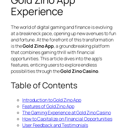
Experience
The world of digital gaming and finance is evolving
at a breakneck pace, opening up new avenues to fun
and fortune. At the forefront of this transformation
is the
Gold Zino App
, a groundbreaking platform
that combines gaming thrill with financial
opportunities. This article dives into the app’s
features, enticing users to explore endless
possibilities through the
Gold Zino Casino
.
Table of Contents
Introduction to Gold Zino App
Features of Gold Zino App
The Gaming Experience at Gold Zino Casino
How to Capitalize on Financial Opportunities
User Feedback and Testimonials