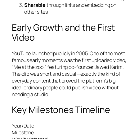
Sharable
through links and embedding on
other sites
Early Growth and the First
Video
YouTube launched publicly in 2005. One of the most
famous early moments was the first uploaded video,
“Me at the zoo,” featuring co-founder Jawed Karim.
The clip was short and casual—exactly the kind of
everyday content that proved the platform’s big
idea: ordinary people could publish video without
needing a studio.
Key Milestones Timeline
Year/Date
Milestone