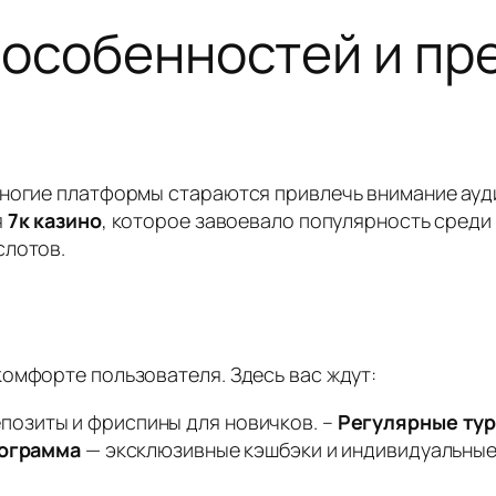
р особенностей и п
многие платформы стараются привлечь внимание ауд
я
7к казино
, которое завоевало популярность среди
слотов.
омфорте пользователя. Здесь вас ждут:
позиты и фриспины для новичков. –
Регулярные ту
рограмма
— эксклюзивные кэшбэки и индивидуальные