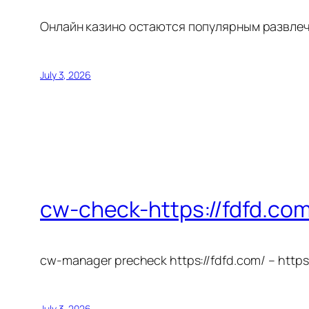
Онлайн казино остаются популярным развлеч
July 3, 2026
cw-check-https://fdfd.com
cw-manager precheck https://fdfd.com/ – https
July 3, 2026