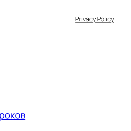
Privacy Policy
гроков