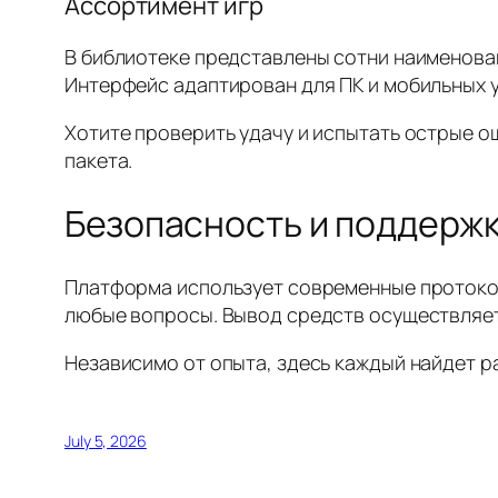
Ассортимент игр
В библиотеке представлены сотни наименован
Интерфейс адаптирован для ПК и мобильных у
Хотите проверить удачу и испытать острые 
пакета.
Безопасность и поддерж
Платформа использует современные протоко
любые вопросы. Вывод средств осуществляет
Независимо от опыта, здесь каждый найдет р
July 5, 2026