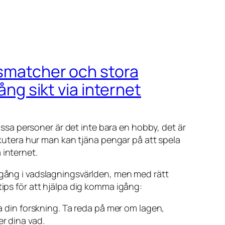
lsmatcher och stora
ång sikt via internet
sa personer är det inte bara en hobby, det är
iskutera hur man kan tjäna pengar på att spela
 internet.
amgång i vadslagningsvärlden, men med rätt
tips för att hjälpa dig komma igång:
ra din forskning. Ta reda på mer om lagen,
r dina vad.