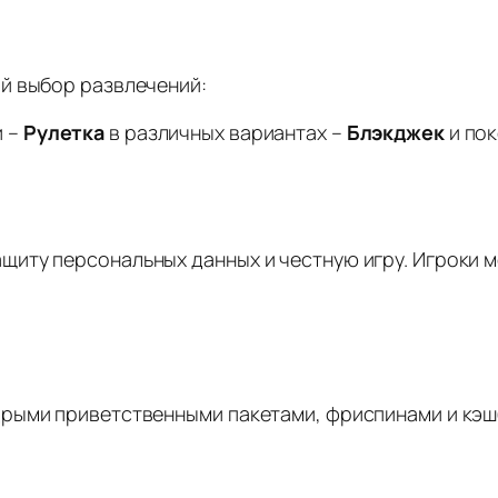
й выбор развлечений:
и –
Рулетка
в различных вариантах –
Блэкджек
и пок
ту персональных данных и честную игру. Игроки мо
рыми приветственными пакетами, фриспинами и кэш