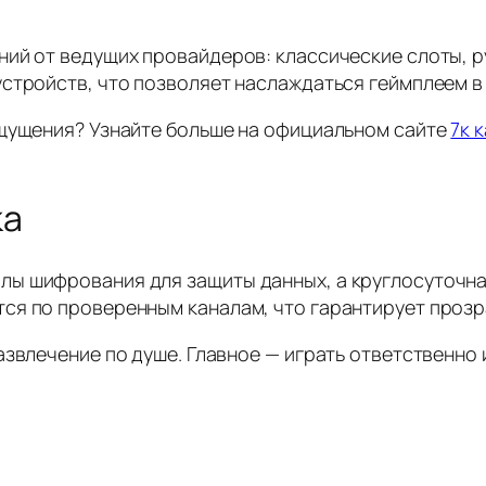
ий от ведущих провайдеров: классические слоты, рул
стройств, что позволяет наслаждаться геймплеем в
ощущения? Узнайте больше на официальном сайте
7к 
ка
лы шифрования для защиты данных, а круглосуточн
ся по проверенным каналам, что гарантирует прозр
азвлечение по душе. Главное — играть ответственно 