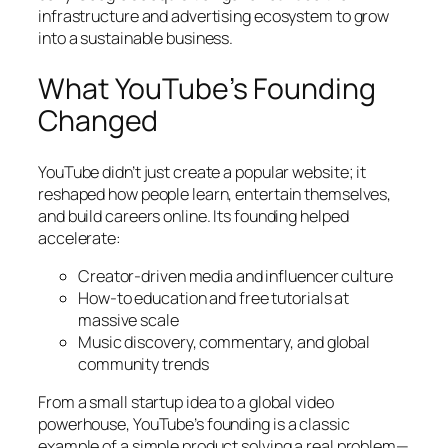
infrastructure and advertising ecosystem to grow
into a sustainable business.
What YouTube’s Founding
Changed
YouTube didn’t just create a popular website; it
reshaped how people learn, entertain themselves,
and build careers online. Its founding helped
accelerate:
Creator-driven media and influencer culture
How-to education and free tutorials at
massive scale
Music discovery, commentary, and global
community trends
From a small startup idea to a global video
powerhouse, YouTube’s founding is a classic
example of a simple product solving a real problem—