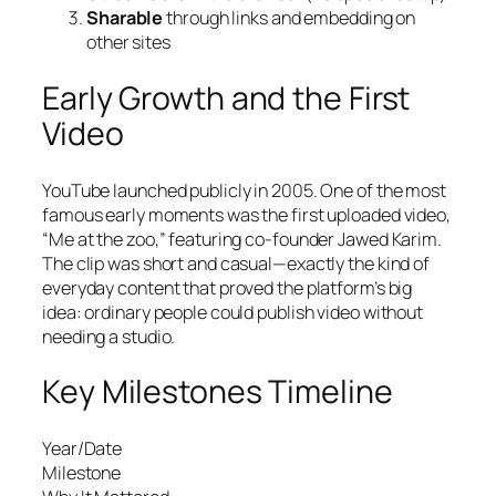
Sharable
through links and embedding on
other sites
Early Growth and the First
Video
YouTube launched publicly in 2005. One of the most
famous early moments was the first uploaded video,
“Me at the zoo,” featuring co-founder Jawed Karim.
The clip was short and casual—exactly the kind of
everyday content that proved the platform’s big
idea: ordinary people could publish video without
needing a studio.
Key Milestones Timeline
Year/Date
Milestone