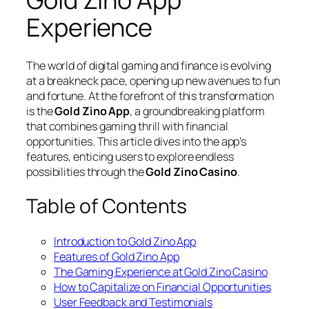
Experience
The world of digital gaming and finance is evolving
at a breakneck pace, opening up new avenues to fun
and fortune. At the forefront of this transformation
is the
Gold Zino App
, a groundbreaking platform
that combines gaming thrill with financial
opportunities. This article dives into the app’s
features, enticing users to explore endless
possibilities through the
Gold Zino Casino
.
Table of Contents
Introduction to Gold Zino App
Features of Gold Zino App
The Gaming Experience at Gold Zino Casino
How to Capitalize on Financial Opportunities
User Feedback and Testimonials