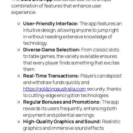
combination of features that enhance user
experience:
User-Friendly Interface:
The app features an
intuitive design, allowing anyone to jump right
in without needing extensive knowledge of
technology.
Diverse Game Selection:
From classic slots
to table games, the variety available ensures
that every player finds something that excites
them.
Real-Time Transactions:
Players can deposit
and withdraw funds quickly and
https://goldzinoaustralia.com
securely, thanks
to cutting-edge encryption technologies.
Regular Bonuses and Promotions:
The app
rewards its users frequently, enhancing both
enjoyment and potential earnings.
High-Quality Graphics and Sound:
Realistic
graphics and immersive sound effects