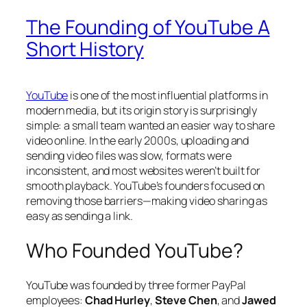
The Founding of YouTube A
Short History
YouTube
is one of the most influential platforms in
modern media, but its origin story is surprisingly
simple: a small team wanted an easier way to share
video online. In the early 2000s, uploading and
sending video files was slow, formats were
inconsistent, and most websites weren’t built for
smooth playback. YouTube’s founders focused on
removing those barriers—making video sharing as
easy as sending a link.
Who Founded YouTube?
YouTube was founded by three former PayPal
employees:
Chad Hurley
,
Steve Chen
, and
Jawed