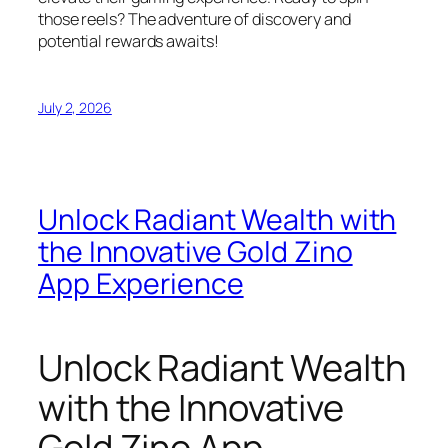
those reels? The adventure of discovery and
potential rewards awaits!
July 2, 2026
Unlock Radiant Wealth with
the Innovative Gold Zino
App Experience
Unlock Radiant Wealth
with the Innovative
Gold Zino App