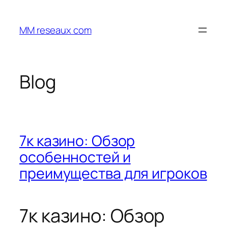
Skip
to
MM reseaux com
content
Blog
7к казино: Обзор
особенностей и
преимущества для игроков
7к казино: Обзор