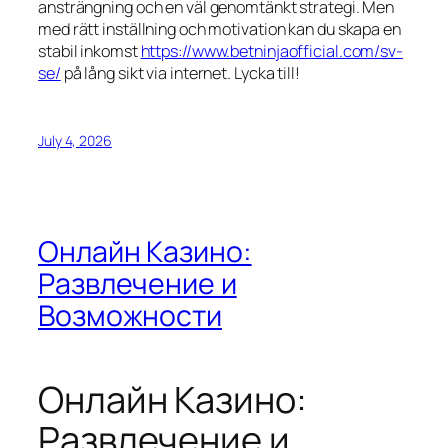
ansträngning och en väl genomtänkt strategi. Men
med rätt inställning och motivation kan du skapa en
stabil inkomst
https://www.betninjaofficial.com/sv-
se/
på lång sikt via internet. Lycka till!
July 4, 2026
Онлайн Казино:
Развлечение и
Возможности
Онлайн Казино:
Развлечение и