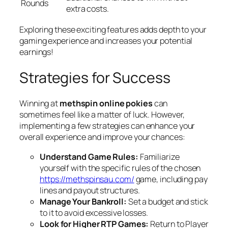
Rounds
extra costs.
Exploring these exciting features adds depth to your
gaming experience and increases your potential
earnings!
Strategies for Success
Winning at
methspin online pokies
can
sometimes feel like a matter of luck. However,
implementing a few strategies can enhance your
overall experience and improve your chances:
Understand Game Rules:
Familiarize
yourself with the specific rules of the chosen
https://methspinsau.com/
game, including pay
lines and payout structures.
Manage Your Bankroll:
Set a budget and stick
to it to avoid excessive losses.
Look for Higher RTP Games:
Return to Player