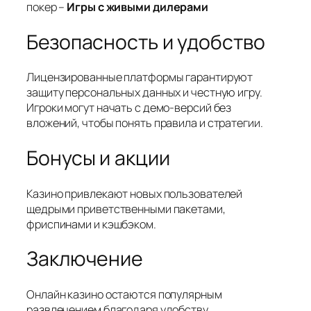
покер –
Игры с живыми дилерами
Безопасность и удобство
Лицензированные платформы гарантируют
защиту персональных данных и честную игру.
Игроки могут начать с демо-версий без
вложений, чтобы понять правила и стратегии.
Бонусы и акции
Казино привлекают новых пользователей
щедрыми приветственными пакетами,
фриспинами и кэшбэком.
Заключение
Онлайн казино остаются популярным
развлечением благодаря удобству,