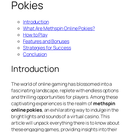
Pokies
Introduction
What Are Methspin Online Pokies?
How to Play
Features and Bonuses
Strategies for Success
Conclusion
Introduction
The world of online gaming has blossomed into a
fascinating landscape, replete with endless options
and thrilling opportunities for players. Among these
captivating experiences is the realm of
methspin
online pokies
, an exhilarating way to indulge in the
bright lights and sounds of a virtual casino. This
article will unpack everything there is to know about
these engaging games, providing insights into their