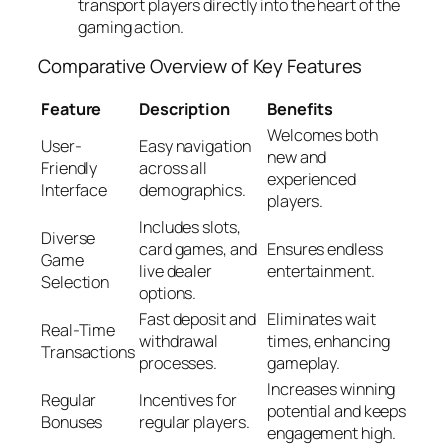
transport players directly into the heart of the
gaming action.
Comparative Overview of Key Features
Feature
Description
Benefits
Welcomes both
User-
Easy navigation
new and
Friendly
across all
experienced
Interface
demographics.
players.
Includes slots,
Diverse
card games, and
Ensures endless
Game
live dealer
entertainment.
Selection
options.
Fast deposit and
Eliminates wait
Real-Time
withdrawal
times, enhancing
Transactions
processes.
gameplay.
Increases winning
Regular
Incentives for
potential and keeps
Bonuses
regular players.
engagement high.