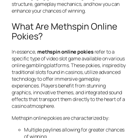
structure, gameplay mechanics, and how you can
enhance your chances of winning.
What Are Methspin Online
Pokies?
In essence,
methspin online pokies
refer to a
specific type of video slot game available on various
online gambling platforms. These pokies, inspired by
traditional slots found in casinos, utilize advanced
technology to offer immersive gameplay
experiences. Players benefit from stunning
graphics, innovative themes, and integrated sound
effects that transport them directly to the heart of a
casino atmosphere.
Methspin online pokies are characterized by:
Multiple paylines allowing for greater chances
of winning.