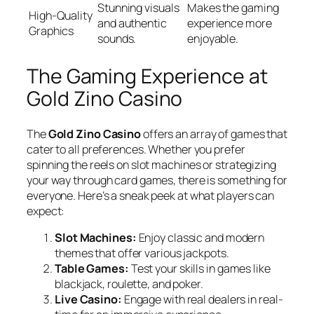
Stunning visuals
Makes the gaming
High-Quality
and authentic
experience more
Graphics
sounds.
enjoyable.
The Gaming Experience at
Gold Zino Casino
The
Gold Zino Casino
offers an array of games that
cater to all preferences. Whether you prefer
spinning the reels on slot machines or strategizing
your way through card games, there is something for
everyone. Here’s a sneak peek at what players can
expect:
Slot Machines:
Enjoy classic and modern
themes that offer various jackpots.
Table Games:
Test your skills in games like
blackjack, roulette, and poker.
Live Casino:
Engage with real dealers in real-