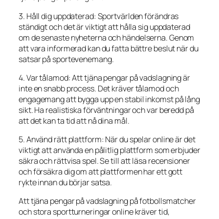
3. Håll dig uppdaterad: Sportvärlden förändras
ständigt och det är viktigt att hålla sig uppdaterad
om de senaste nyheterna och händelserna. Genom
att vara informerad kan du fatta bättre beslut när du
satsar på sportevenemang.
4. Var tålamod: Att tjäna pengar på vadslagning är
inte en snabb process. Det kräver tålamod och
engagemang att bygga upp en stabil inkomst på lång
sikt. Ha realistiska förväntningar och var beredd på
att det kan ta tid att nå dina mål.
5. Använd rätt plattform: När du spelar online är det
viktigt att använda en pålitlig plattform som erbjuder
säkra och rättvisa spel. Se till att läsa recensioner
och försäkra dig om att plattformen har ett gott
rykte innan du börjar satsa.
Att tjäna pengar på vadslagning på fotbollsmatcher
och stora sportturneringar online kräver tid,