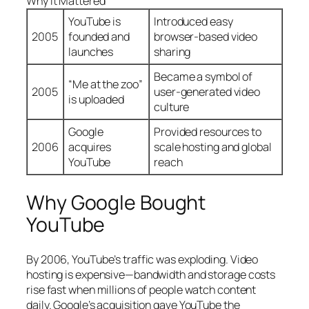
Why It Mattered
YouTube is
Introduced easy
2005
founded and
browser-based video
launches
sharing
Became a symbol of
“Me at the zoo”
2005
user-generated video
is uploaded
culture
Google
Provided resources to
2006
acquires
scale hosting and global
YouTube
reach
Why Google Bought
YouTube
By 2006, YouTube’s traffic was exploding. Video
hosting is expensive—bandwidth and storage costs
rise fast when millions of people watch content
daily. Google’s acquisition gave YouTube the