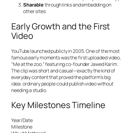
Sharable
through links and embedding on
other sites
Early Growth and the First
Video
YouTube launched publicly in 2005. One of the most
famous early moments was the first uploaded video,
“Me at the zoo,” featuring co-founder Jawed Karim.
The clip was short and casual—exactly the kind of
everyday content that proved the platform’s big
idea: ordinary people could publish video without
needing a studio.
Key Milestones Timeline
Year/Date
Milestone