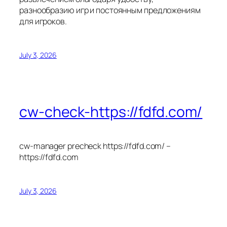
разнообразию игр и постоянным предложениям
для игроков.
July 3, 2026
cw-check-https://fdfd.com/
cw-manager precheck https://fdfd.com/ –
https://fdfd.com
July 3, 2026