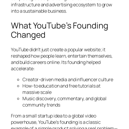
infrastructure and advertising ecosystem to grow
into a sustainable business.
What YouTube’s Founding
Changed
YouTube didn’t just create a popular website; it
reshaped how people learn, entertain themselves,
and build careers online. Its founding helped
accelerate:
Creator-driven media and influencer culture
How-to education and free tutorials at
massive scale
Music discovery, commentary, and global
community trends
From a small startup idea to a global video
powerhouse, YouTube’s founding is a classic
example of a simple product solving a real problem—