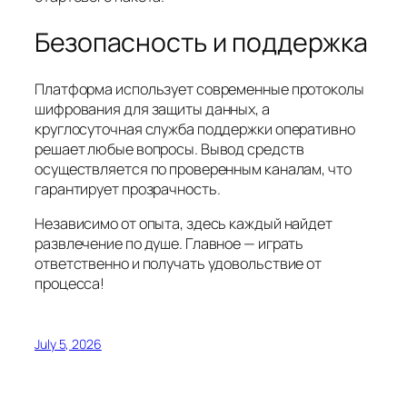
Безопасность и поддержка
Платформа использует современные протоколы
шифрования для защиты данных, а
круглосуточная служба поддержки оперативно
решает любые вопросы. Вывод средств
осуществляется по проверенным каналам, что
гарантирует прозрачность.
Независимо от опыта, здесь каждый найдет
развлечение по душе. Главное — играть
ответственно и получать удовольствие от
процесса!
July 5, 2026