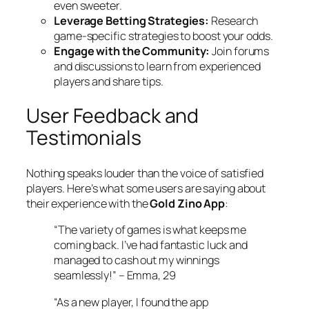
even sweeter.
Leverage Betting Strategies:
Research
game-specific strategies to boost your odds.
Engage with the Community:
Join forums
and discussions to learn from experienced
players and share tips.
User Feedback and
Testimonials
Nothing speaks louder than the voice of satisfied
players. Here’s what some users are saying about
their experience with the
Gold Zino App
:
“The variety of games is what keeps me
coming back. I’ve had fantastic luck and
managed to cash out my winnings
seamlessly!” – Emma, 29
“As a new player, I found the app