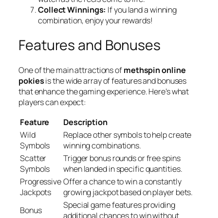
Collect Winnings:
If you land a winning
combination, enjoy your rewards!
Features and Bonuses
One of the main attractions of
methspin online
pokies
is the wide array of features and bonuses
that enhance the gaming experience. Here’s what
players can expect:
Feature
Description
Wild
Replace other symbols to help create
Symbols
winning combinations.
Scatter
Trigger bonus rounds or free spins
Symbols
when landed in specific quantities.
Progressive
Offer a chance to win a constantly
Jackpots
growing jackpot based on player bets.
Special game features providing
Bonus
additional chances to win without