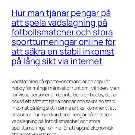
Hur man tjänar pengar på
att spela vadslagning på
fotbollsmatcher och stora
sportturneringar online för
att säkra en stabil inkomst
på lång sikt via internet
Vadslagning på sportevenemang är en populär
hobby för många människor runt om i världen. Men
för vissa personer är det inte bara en hobby, det är
också ett sätt att tjäna pengar och säkra en stabil
inkomst på lång sikt. I denna artikel kommer vi att
diskutera hur man kan tjäna pengar på att spela
vadslagning på fotbollsmatcher och stora
sportturneringar online för att uppnå ekonomisk
stabilitet via internet.