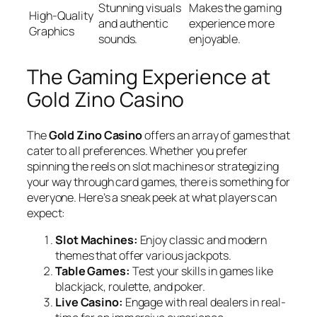
Stunning visuals
Makes the gaming
High-Quality
and authentic
experience more
Graphics
sounds.
enjoyable.
The Gaming Experience at
Gold Zino Casino
The
Gold Zino Casino
offers an array of games that
cater to all preferences. Whether you prefer
spinning the reels on slot machines or strategizing
your way through card games, there is something for
everyone. Here’s a sneak peek at what players can
expect:
Slot Machines:
Enjoy classic and modern
themes that offer various jackpots.
Table Games:
Test your skills in games like
blackjack, roulette, and poker.
Live Casino:
Engage with real dealers in real-