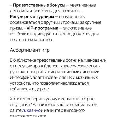
–
Приветственные бонусы
— увеличенные
депозиты и фриспины для новичков. –
Регулярные турниры
— возможность
соревноваться с другими игроками за крупные
призы. –
VIP-программа
— эксклюзивные
кэшбэки и индивидуальные предложения для
постоянных клиентов.
Ассортимент игр
В библиотеке представлены сотни наименований
от ведущих провайдеров: классические слоты,
рулетка, покер и live-игры с живыми дилерами.
Интерфейс адаптирован для ПК и мобильных
устройств, что позволяет наслаждаться
геймплеем в дороге.
Хотите проверить удачу и испытать острые
ощущения? Узнайте больше на официальном
сайте
7к казино
и начните с выгодного
стартового пакета.