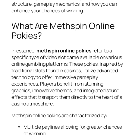
structure, gameplay mechanics, and how you can
enhance your chances of winning.
What Are Methspin Online
Pokies?
In essence,
methspin online pokies
refer to a
specific type of video slot game available on various
online gambling platforms. These pokies, inspired by
traditional slots found in casinos, utilize advanced
technology to offer immersive gameplay
experiences. Players benefit from stunning
graphics, innovative themes, and integrated sound
effects that transport them directly to the heart of a
casino atmosphere.
Methspin online pokies are characterized by:
Multiple paylines allowing for greater chances
of winning.