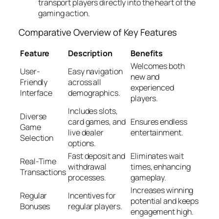
transport players directly into the heart of the
gaming action.
Comparative Overview of Key Features
Feature
Description
Benefits
Welcomes both
User-
Easy navigation
new and
Friendly
across all
experienced
Interface
demographics.
players.
Includes slots,
Diverse
card games, and
Ensures endless
Game
live dealer
entertainment.
Selection
options.
Fast deposit and
Eliminates wait
Real-Time
withdrawal
times, enhancing
Transactions
processes.
gameplay.
Increases winning
Regular
Incentives for
potential and keeps
Bonuses
regular players.
engagement high.