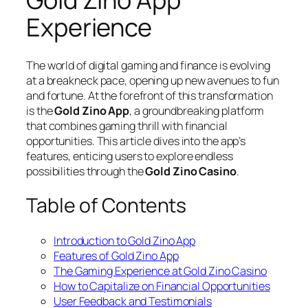
Experience
The world of digital gaming and finance is evolving
at a breakneck pace, opening up new avenues to fun
and fortune. At the forefront of this transformation
is the
Gold Zino App
, a groundbreaking platform
that combines gaming thrill with financial
opportunities. This article dives into the app’s
features, enticing users to explore endless
possibilities through the
Gold Zino Casino
.
Table of Contents
Introduction to Gold Zino App
Features of Gold Zino App
The Gaming Experience at Gold Zino Casino
How to Capitalize on Financial Opportunities
User Feedback and Testimonials