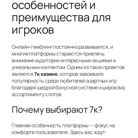
особенностей и
преимущества для
игроков
Онлайн-гемблинг постоянно развивается, и
многие платформы стараются привлечь
внимание аудитории интересными акциями и
уникальным контентом. Одним из таких проектов
является
7к казино
, которое завоевало
популярность среди любителей азартных игр
благодаря щедрой бонусной системе и широкому
ассортименту слотов.
Почему выбирают 7к?
Главная особенность платформы — фокус на
комфорте пользователя. Здесь вас ждут: