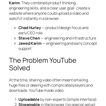
Karim
. They combined product thinking,
engineering skills, and a clear user goal: create a
website where anyone could upload a video and
watch it instantly in a browser.
Chad Hurley
— product/design focus and
early CEO role
Steve Chen
— engineering and infrastructure
Jawed Karim
— engineering and early concept
support
The Problem YouTube
Solved
At the time, sharing video often meant emailing
huge files or dealing with complicated players and
downloads. YouTube made video:
Uploadable
by non-experts (simple interface)
Streamable
in the browser (no special setup)