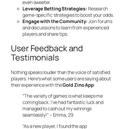
even sweeter.
Leverage Betting Strategies:
Research
game-specific strategies to boost your odds.
Engage with the Community:
Join forums
and discussions to learn from experienced
players and share tips.
User Feedback and
Testimonials
Nothing speaks louder than the voice of satisfied
players. Here’s what some users are saying about
their experience with the
Gold Zino App
:
“The variety of games is what keeps me
coming back. I’ve had fantastic luck and
managed to cash out my winnings
seamlessly!” – Emma, 29
“As a new player, I found the app