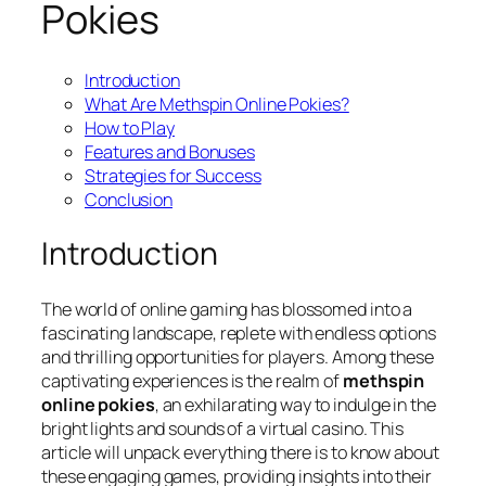
Pokies
Introduction
What Are Methspin Online Pokies?
How to Play
Features and Bonuses
Strategies for Success
Conclusion
Introduction
The world of online gaming has blossomed into a
fascinating landscape, replete with endless options
and thrilling opportunities for players. Among these
captivating experiences is the realm of
methspin
online pokies
, an exhilarating way to indulge in the
bright lights and sounds of a virtual casino. This
article will unpack everything there is to know about
these engaging games, providing insights into their