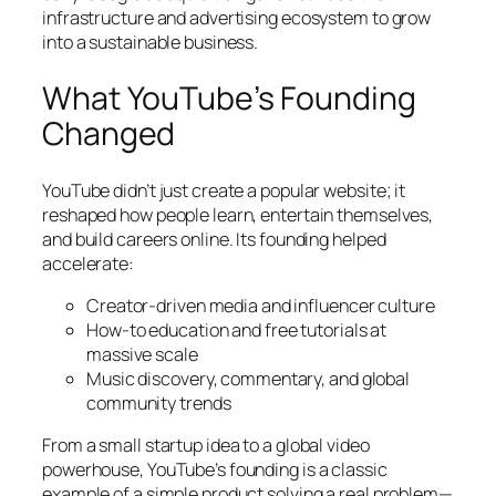
infrastructure and advertising ecosystem to grow
into a sustainable business.
What YouTube’s Founding
Changed
YouTube didn’t just create a popular website; it
reshaped how people learn, entertain themselves,
and build careers online. Its founding helped
accelerate:
Creator-driven media and influencer culture
How-to education and free tutorials at
massive scale
Music discovery, commentary, and global
community trends
From a small startup idea to a global video
powerhouse, YouTube’s founding is a classic
example of a simple product solving a real problem—