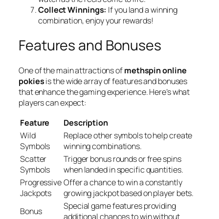
Collect Winnings:
If you land a winning
combination, enjoy your rewards!
Features and Bonuses
One of the main attractions of
methspin online
pokies
is the wide array of features and bonuses
that enhance the gaming experience. Here’s what
players can expect:
Feature
Description
Wild
Replace other symbols to help create
Symbols
winning combinations.
Scatter
Trigger bonus rounds or free spins
Symbols
when landed in specific quantities.
Progressive
Offer a chance to win a constantly
Jackpots
growing jackpot based on player bets.
Special game features providing
Bonus
additional chances to win without