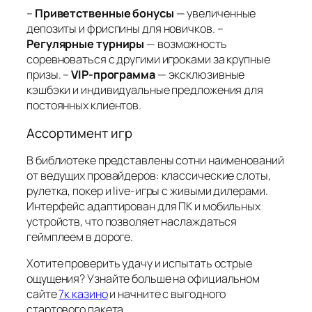
–
Приветственные бонусы
— увеличенные
депозиты и фриспины для новичков. –
Регулярные турниры
— возможность
соревноваться с другими игроками за крупные
призы. –
VIP-программа
— эксклюзивные
кэшбэки и индивидуальные предложения для
постоянных клиентов.
Ассортимент игр
В библиотеке представлены сотни наименований
от ведущих провайдеров: классические слоты,
рулетка, покер и live-игры с живыми дилерами.
Интерфейс адаптирован для ПК и мобильных
устройств, что позволяет наслаждаться
геймплеем в дороге.
Хотите проверить удачу и испытать острые
ощущения? Узнайте больше на официальном
сайте
7к казино
и начните с выгодного
стартового пакета.