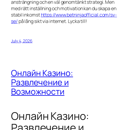
ansträngning och en väl genomtänkt strategi. Men
med rätt inställning och motivation kan du skapa en
stabil inkomst
https://www.betninjaofficial.com/sv-
se/
på lång sikt via internet. Lycka till!
July 4, 2026
Онлайн Казино:
Развлечение и
Возможности
Онлайн Казино:
Развлечение и