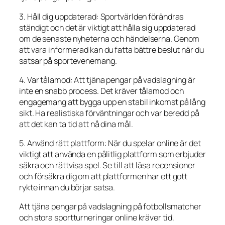
3. Håll dig uppdaterad: Sportvärlden förändras
ständigt och det är viktigt att hålla sig uppdaterad
om de senaste nyheterna och händelserna. Genom
att vara informerad kan du fatta bättre beslut när du
satsar på sportevenemang.
4. Var tålamod: Att tjäna pengar på vadslagning är
inte en snabb process. Det kräver tålamod och
engagemang att bygga upp en stabil inkomst på lång
sikt. Ha realistiska förväntningar och var beredd på
att det kan ta tid att nå dina mål.
5. Använd rätt plattform: När du spelar online är det
viktigt att använda en pålitlig plattform som erbjuder
säkra och rättvisa spel. Se till att läsa recensioner
och försäkra dig om att plattformen har ett gott
rykte innan du börjar satsa.
Att tjäna pengar på vadslagning på fotbollsmatcher
och stora sportturneringar online kräver tid,