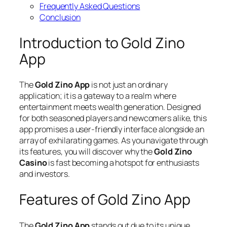
Frequently Asked Questions
Conclusion
Introduction to Gold Zino
App
The
Gold Zino App
is not just an ordinary
application; it is a gateway to a realm where
entertainment meets wealth generation. Designed
for both seasoned players and newcomers alike, this
app promises a user-friendly interface alongside an
array of exhilarating games. As you navigate through
its features, you will discover why the
Gold Zino
Casino
is fast becoming a hotspot for enthusiasts
and investors.
Features of Gold Zino App
The
Gold Zino App
stands out due to its unique