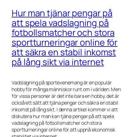
Hur man tjänar pengar på
att spela vadslagning på
fotbollsmatcher och stora
sportturneringar online för
att säkra en stabil inkomst
på lång sikt via internet
Vadslagning på sportevenemang är en populär
hobby för många människor runt om i världen. Men
för vissa personer är det inte bara en hobby, det är
också ett sätt att tjäna pengar och säkra en stabil
inkomst på lång sikt. I denna artikel kommer vi att
diskutera hur man kan tjäna pengar på att spela
vadslagning på fotbollsmatcher och stora
sportturneringar online för att uppnå ekonomisk
stabilitet via internet.