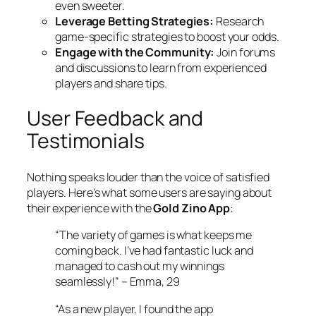
even sweeter.
Leverage Betting Strategies:
Research
game-specific strategies to boost your odds.
Engage with the Community:
Join forums
and discussions to learn from experienced
players and share tips.
User Feedback and
Testimonials
Nothing speaks louder than the voice of satisfied
players. Here’s what some users are saying about
their experience with the
Gold Zino App
:
“The variety of games is what keeps me
coming back. I’ve had fantastic luck and
managed to cash out my winnings
seamlessly!” – Emma, 29
“As a new player, I found the app