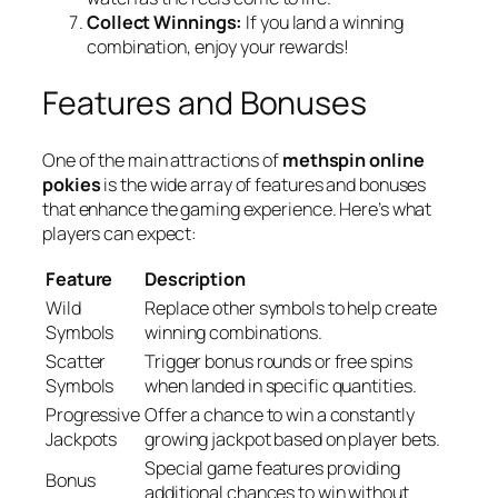
Collect Winnings:
If you land a winning
combination, enjoy your rewards!
Features and Bonuses
One of the main attractions of
methspin online
pokies
is the wide array of features and bonuses
that enhance the gaming experience. Here’s what
players can expect:
Feature
Description
Wild
Replace other symbols to help create
Symbols
winning combinations.
Scatter
Trigger bonus rounds or free spins
Symbols
when landed in specific quantities.
Progressive
Offer a chance to win a constantly
Jackpots
growing jackpot based on player bets.
Special game features providing
Bonus
additional chances to win without