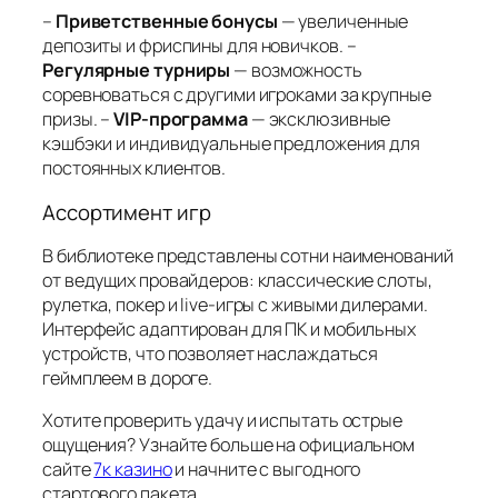
–
Приветственные бонусы
— увеличенные
депозиты и фриспины для новичков. –
Регулярные турниры
— возможность
соревноваться с другими игроками за крупные
призы. –
VIP-программа
— эксклюзивные
кэшбэки и индивидуальные предложения для
постоянных клиентов.
Ассортимент игр
В библиотеке представлены сотни наименований
от ведущих провайдеров: классические слоты,
рулетка, покер и live-игры с живыми дилерами.
Интерфейс адаптирован для ПК и мобильных
устройств, что позволяет наслаждаться
геймплеем в дороге.
Хотите проверить удачу и испытать острые
ощущения? Узнайте больше на официальном
сайте
7к казино
и начните с выгодного
стартового пакета.