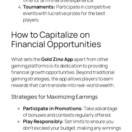
time for an immersive experience.
Tournaments:
Participate in competitive
events with lucrative prizes for the best
players.
How to Capitalize on
Financial Opportunities
What sets the
Gold Zino App
apart from other
gaming platforms is its dedication to providing
financial growth opportunities. Beyond traditional
gaming strategies, the app allows players to earn
rewards that can translate into real-world wealth.
Strategies for Maximizing Earnings
Participate in Promotions:
Take advantage
of bonuses and contests regularly offered.
Play Responsibly:
Set limits to ensure you
don’t exceed your budget, making any winnings