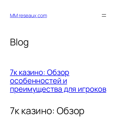
Skip
to
MM reseaux com
content
Blog
7к казино: Обзор
особенностей и
преимущества для игроков
7к казино: Обзор