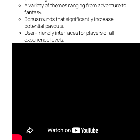
A variety of themes ranging from adventure to
fantasy.
Bonus rounds that significantly increase
potential payouts.
User-friendly interfaces for players of all
experience levels.