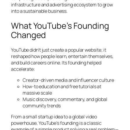
infrastructure and advertising ecosystem to grow
into a sustainable business.
What YouTube’s Founding
Changed
YouTube didn’t just create a popular website; it
reshaped how people learn, entertain themselves,
and build careers online. Its founding helped
accelerate:
Creator-driven media and influencer culture
How-to education and free tutorials at
massive scale
Music discovery, commentary, and global
community trends
From a small startup idea to a global video
powerhouse, YouTube’s founding is a classic
example of a simple product solving a real problem—