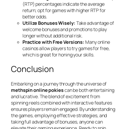
(RTP) percentages indicate the average
return; opt for games with higher RTP for
better odds.
Utilize Bonuses Wisely:
Take advantage of
welcome bonuses and promotions to play
longer without additional risk.
Practice with Free Versions:
Many online
casinos allow players to try games for free,
which is great for honing your skills.
Conclusion
Embarking on a journey through the universe of
methspin online pokies
can be both entertaining
and lucrative. The blend of excitement from
spinning reels combined with interactive features
ensures players remain engaged. By understanding
the games, employing effective strategies, and
taking full advantage of bonuses, anyone can
elevate their gaming experience. Ready to spin