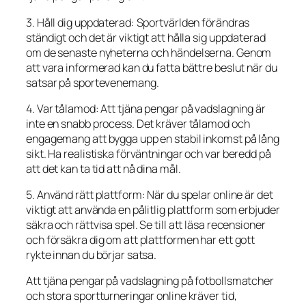
3. Håll dig uppdaterad: Sportvärlden förändras
ständigt och det är viktigt att hålla sig uppdaterad
om de senaste nyheterna och händelserna. Genom
att vara informerad kan du fatta bättre beslut när du
satsar på sportevenemang.
4. Var tålamod: Att tjäna pengar på vadslagning är
inte en snabb process. Det kräver tålamod och
engagemang att bygga upp en stabil inkomst på lång
sikt. Ha realistiska förväntningar och var beredd på
att det kan ta tid att nå dina mål.
5. Använd rätt plattform: När du spelar online är det
viktigt att använda en pålitlig plattform som erbjuder
säkra och rättvisa spel. Se till att läsa recensioner
och försäkra dig om att plattformen har ett gott
rykte innan du börjar satsa.
Att tjäna pengar på vadslagning på fotbollsmatcher
och stora sportturneringar online kräver tid,