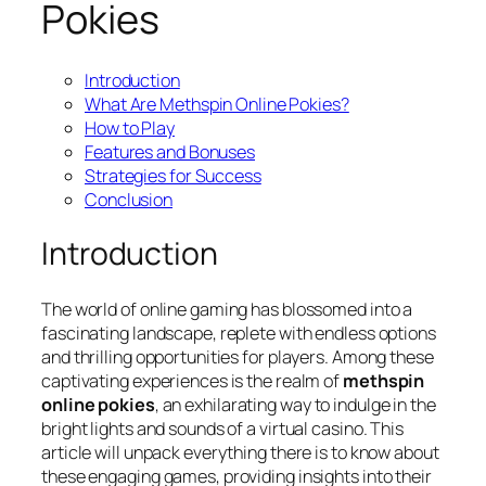
Pokies
Introduction
What Are Methspin Online Pokies?
How to Play
Features and Bonuses
Strategies for Success
Conclusion
Introduction
The world of online gaming has blossomed into a
fascinating landscape, replete with endless options
and thrilling opportunities for players. Among these
captivating experiences is the realm of
methspin
online pokies
, an exhilarating way to indulge in the
bright lights and sounds of a virtual casino. This
article will unpack everything there is to know about
these engaging games, providing insights into their