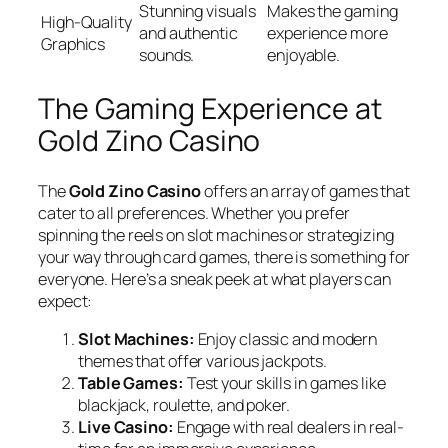
Stunning visuals
Makes the gaming
High-Quality
and authentic
experience more
Graphics
sounds.
enjoyable.
The Gaming Experience at
Gold Zino Casino
The
Gold Zino Casino
offers an array of games that
cater to all preferences. Whether you prefer
spinning the reels on slot machines or strategizing
your way through card games, there is something for
everyone. Here’s a sneak peek at what players can
expect:
Slot Machines:
Enjoy classic and modern
themes that offer various jackpots.
Table Games:
Test your skills in games like
blackjack, roulette, and poker.
Live Casino:
Engage with real dealers in real-