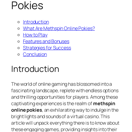
Pokies
Introduction
What Are Methspin Online Pokies?
How to Play
Features and Bonuses
Strategies for Success
Conclusion
Introduction
The world of online gaming has blossomed into a
fascinating landscape, replete with endless options
and thrilling opportunities for players. Among these
captivating experiences is the realm of
methspin
online pokies
, an exhilarating way to indulge in the
bright lights and sounds of a virtual casino. This
article will unpack everything there is to know about
these engaging games, providing insights into their