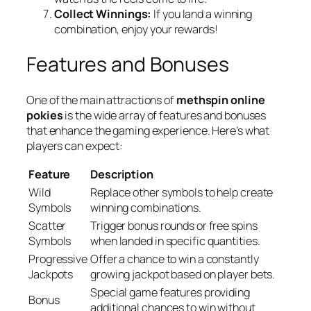
Collect Winnings:
If you land a winning
combination, enjoy your rewards!
Features and Bonuses
One of the main attractions of
methspin online
pokies
is the wide array of features and bonuses
that enhance the gaming experience. Here’s what
players can expect:
Feature
Description
Wild
Replace other symbols to help create
Symbols
winning combinations.
Scatter
Trigger bonus rounds or free spins
Symbols
when landed in specific quantities.
Progressive
Offer a chance to win a constantly
Jackpots
growing jackpot based on player bets.
Special game features providing
Bonus
additional chances to win without