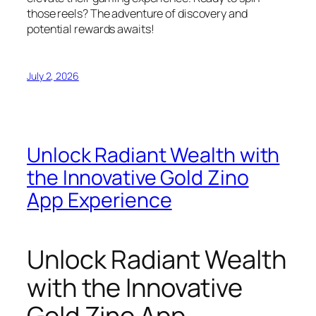
those reels? The adventure of discovery and
potential rewards awaits!
July 2, 2026
Unlock Radiant Wealth with
the Innovative Gold Zino
App Experience
Unlock Radiant Wealth
with the Innovative
Gold Zino App