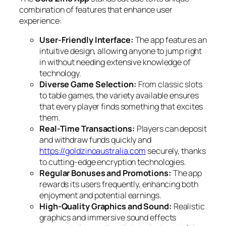
combination of features that enhance user
experience:
User-Friendly Interface:
The app features an
intuitive design, allowing anyone to jump right
in without needing extensive knowledge of
technology.
Diverse Game Selection:
From classic slots
to table games, the variety available ensures
that every player finds something that excites
them.
Real-Time Transactions:
Players can deposit
and withdraw funds quickly and
https://goldzinoaustralia.com
securely, thanks
to cutting-edge encryption technologies.
Regular Bonuses and Promotions:
The app
rewards its users frequently, enhancing both
enjoyment and potential earnings.
High-Quality Graphics and Sound:
Realistic
graphics and immersive sound effects