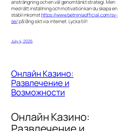
ansträngning och en väl genomtänkt strategi. Men
med rätt inställning och motivation kan du skapa en
stabil inkomst
https://www.betninjaofficial.com/sv-
se/
på lång sikt via internet. Lycka till!
July 4, 2026
Онлайн Казино:
Развлечение и
Возможности
Онлайн Казино:
Развлечение и