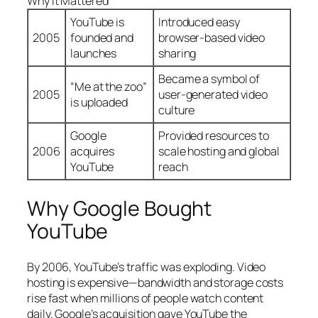
Why It Mattered
YouTube is
Introduced easy
2005
founded and
browser-based video
launches
sharing
Became a symbol of
“Me at the zoo”
2005
user-generated video
is uploaded
culture
Google
Provided resources to
2006
acquires
scale hosting and global
YouTube
reach
Why Google Bought
YouTube
By 2006, YouTube’s traffic was exploding. Video
hosting is expensive—bandwidth and storage costs
rise fast when millions of people watch content
daily. Google’s acquisition gave YouTube the