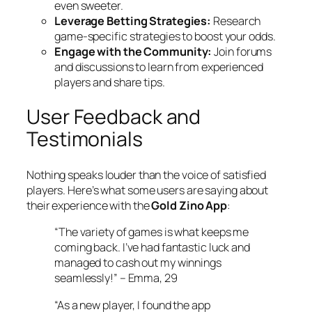
even sweeter.
Leverage Betting Strategies:
Research
game-specific strategies to boost your odds.
Engage with the Community:
Join forums
and discussions to learn from experienced
players and share tips.
User Feedback and
Testimonials
Nothing speaks louder than the voice of satisfied
players. Here’s what some users are saying about
their experience with the
Gold Zino App
:
“The variety of games is what keeps me
coming back. I’ve had fantastic luck and
managed to cash out my winnings
seamlessly!” – Emma, 29
“As a new player, I found the app