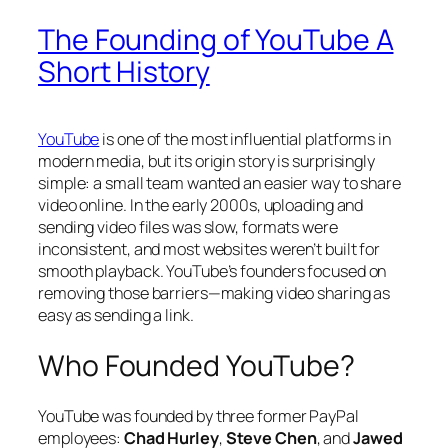
The Founding of YouTube A
Short History
YouTube
is one of the most influential platforms in
modern media, but its origin story is surprisingly
simple: a small team wanted an easier way to share
video online. In the early 2000s, uploading and
sending video files was slow, formats were
inconsistent, and most websites weren’t built for
smooth playback. YouTube’s founders focused on
removing those barriers—making video sharing as
easy as sending a link.
Who Founded YouTube?
YouTube was founded by three former PayPal
employees:
Chad Hurley
,
Steve Chen
, and
Jawed