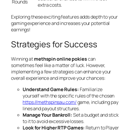
Rounds
extra costs.
Exploring these exciting features adds depth to your
gaming experience and increases your potential
earnings!
Strategies for Success
Winning at
methspin online pokies
can
sometimes feel like a matter of luck. However,
implementing a few strategies can enhance your
overall experience and improve your chances:
Understand Game Rules:
Familiarize
yourself with the specific rules of the chosen
https://methspinsau.com/
game, including pay
lines and payout structures.
Manage Your Bankroll:
Set a budget and stick
to it to avoid excessive losses.
Look for Higher RTP Games:
Return to Player