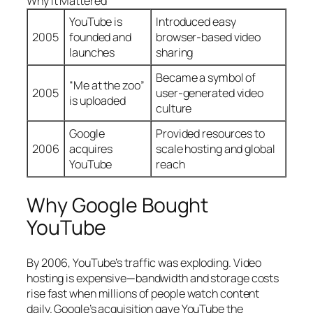
Why It Mattered
YouTube is
Introduced easy
2005
founded and
browser-based video
launches
sharing
Became a symbol of
“Me at the zoo”
2005
user-generated video
is uploaded
culture
Google
Provided resources to
2006
acquires
scale hosting and global
YouTube
reach
Why Google Bought
YouTube
By 2006, YouTube’s traffic was exploding. Video
hosting is expensive—bandwidth and storage costs
rise fast when millions of people watch content
daily. Google’s acquisition gave YouTube the