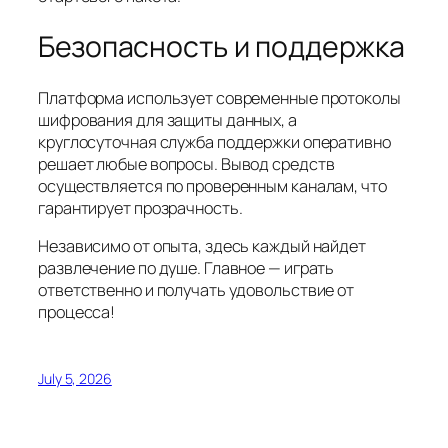
Безопасность и поддержка
Платформа использует современные протоколы
шифрования для защиты данных, а
круглосуточная служба поддержки оперативно
решает любые вопросы. Вывод средств
осуществляется по проверенным каналам, что
гарантирует прозрачность.
Независимо от опыта, здесь каждый найдет
развлечение по душе. Главное — играть
ответственно и получать удовольствие от
процесса!
July 5, 2026