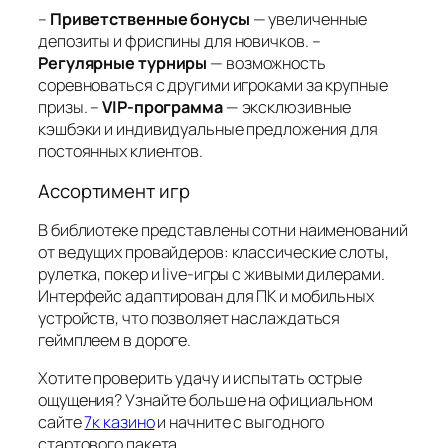
–
Приветственные бонусы
— увеличенные
депозиты и фриспины для новичков. –
Регулярные турниры
— возможность
соревноваться с другими игроками за крупные
призы. –
VIP-программа
— эксклюзивные
кэшбэки и индивидуальные предложения для
постоянных клиентов.
Ассортимент игр
В библиотеке представлены сотни наименований
от ведущих провайдеров: классические слоты,
рулетка, покер и live-игры с живыми дилерами.
Интерфейс адаптирован для ПК и мобильных
устройств, что позволяет наслаждаться
геймплеем в дороге.
Хотите проверить удачу и испытать острые
ощущения? Узнайте больше на официальном
сайте
7к казино
и начните с выгодного
стартового пакета.