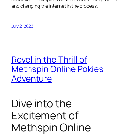
and changing the internet in the process.
July 2, 2026
Revel in the Thrill of
Methspin Online Pokies
Adventure
Dive into the
Excitement of
Methspin Online