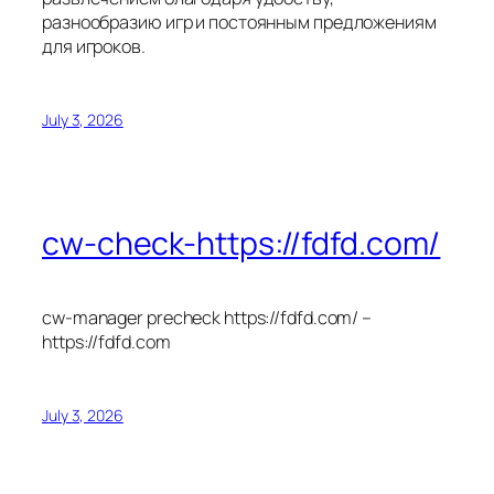
разнообразию игр и постоянным предложениям
для игроков.
July 3, 2026
cw-check-https://fdfd.com/
cw-manager precheck https://fdfd.com/ –
https://fdfd.com
July 3, 2026