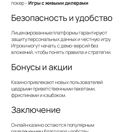
покер –
Игры с живыми дилерами
Безопасность и удобство
Лицензированные платформы гарантируют
защиту персональных данных и честную игру.
Игроки могут начать с демо-версий без
вложений, чтобы понять правила и стратегии.
Бонусы и акции
Казино привлекают новых пользователей
щедрыми приветственными пакетами,
фриспинами и кэшбэком.
Заключение
Онлайн казино остаются популярным
развлечением благодаря удобству,