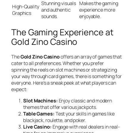
Stunning visuals
Makes the gaming
High-Quality
and authentic
experience more
Graphics
sounds.
enjoyable.
The Gaming Experience at
Gold Zino Casino
The
Gold Zino Casino
offers an array of games that
cater to all preferences. Whether you prefer
spinning the reels on slot machines or strategizing
your way through card games, there is something for
everyone. Here’s a sneak peek at what players can
expect:
Slot Machines:
Enjoy classic and modern
themes that offer various jackpots.
Table Games:
Test your skills in games like
blackjack, roulette, and poker.
Live Casino:
Engage with real dealers in real-