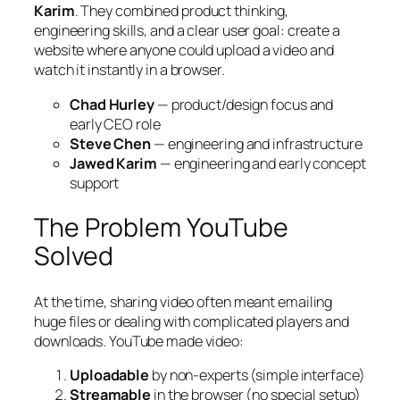
Karim
. They combined product thinking,
engineering skills, and a clear user goal: create a
website where anyone could upload a video and
watch it instantly in a browser.
Chad Hurley
— product/design focus and
early CEO role
Steve Chen
— engineering and infrastructure
Jawed Karim
— engineering and early concept
support
The Problem YouTube
Solved
At the time, sharing video often meant emailing
huge files or dealing with complicated players and
downloads. YouTube made video:
Uploadable
by non-experts (simple interface)
Streamable
in the browser (no special setup)