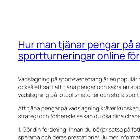
Hur man tjänar pengar på a
sportturneringar online för 
Vadslagning på sportevenemang är en populär ho
också ett sätt att tjäna pengar och säkra en stab
vadslagning på fotbollsmatcher och stora sporttu
Att tjäna pengar på vadslagning kräver kunskap,
strategi och förberedelse kan du öka dina chanse
1. Gör din forskning: Innan du börjar satsa på fo
spelarna och deras prestationer. Ju mer informat