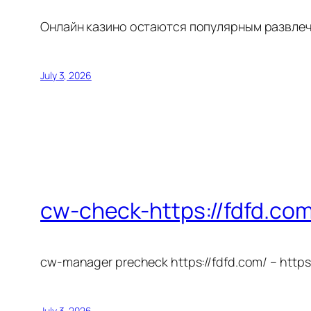
Онлайн казино остаются популярным развлеч
July 3, 2026
cw-check-https://fdfd.com
cw-manager precheck https://fdfd.com/ – https
July 3, 2026