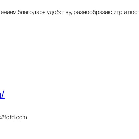
ением благодаря удобству, разнообразию игр и пос
/
://fdfd.com