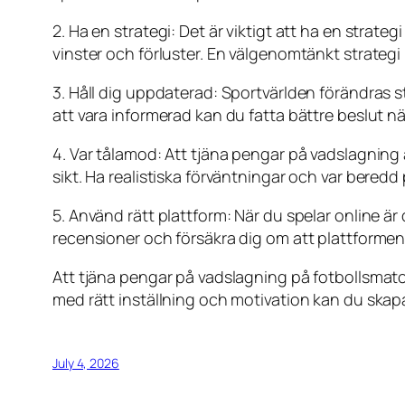
2. Ha en strategi: Det är viktigt att ha en strat
vinster och förluster. En välgenomtänkt strategi 
3. Håll dig uppdaterad: Sportvärlden förändras 
att vara informerad kan du fatta bättre beslut 
4. Var tålamod: Att tjäna pengar på vadslagnin
sikt. Ha realistiska förväntningar och var beredd 
5. Använd rätt plattform: När du spelar online är d
recensioner och försäkra dig om att plattformen 
Att tjäna pengar på vadslagning på fotbollsmatc
med rätt inställning och motivation kan du skap
July 4, 2026