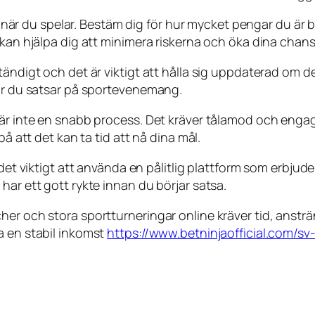
egi när du spelar. Bestäm dig för hur mycket pengar du ä
kan hjälpa dig att minimera riskerna och öka dina chanse
ständigt och det är viktigt att hålla sig uppdaterad o
när du satsar på sportevenemang.
g är inte en snabb process. Det kräver tålamod och eng
på att det kan ta tid att nå dina mål.
et viktigt att använda en pålitlig plattform som erbjuder 
har ett gott rykte innan du börjar satsa.
her och stora sportturneringar online kräver tid, anst
a en stabil inkomst
https://www.betninjaofficial.com/sv