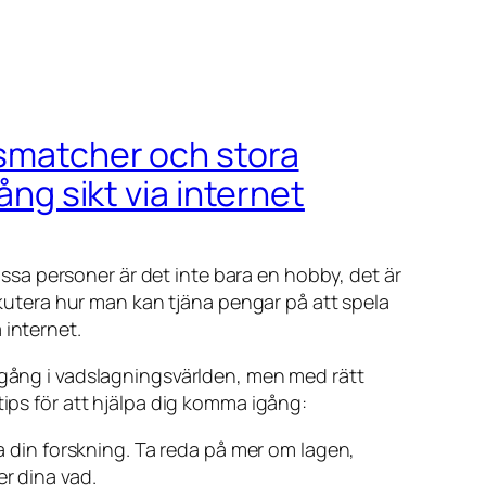
lsmatcher och stora
ång sikt via internet
sa personer är det inte bara en hobby, det är
iskutera hur man kan tjäna pengar på att spela
 internet.
amgång i vadslagningsvärlden, men med rätt
tips för att hjälpa dig komma igång:
ra din forskning. Ta reda på mer om lagen,
r dina vad.