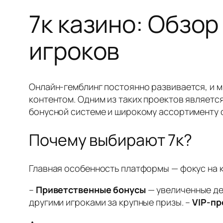
7к казино: Обзо
игроков
Онлайн-гемблинг постоянно развивается, и 
контентом. Одним из таких проектов являетс
бонусной системе и широкому ассортименту 
Почему выбирают 7к?
Главная особенность платформы — фокус на к
–
Приветственные бонусы
— увеличенные де
другими игроками за крупные призы. –
VIP-п