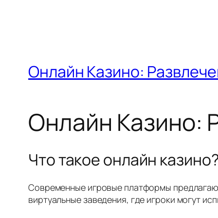
Онлайн Казино: Развлеч
Онлайн Казино: 
Что такое онлайн казино
Современные игровые платформы предлагают
виртуальные заведения, где игроки могут исп