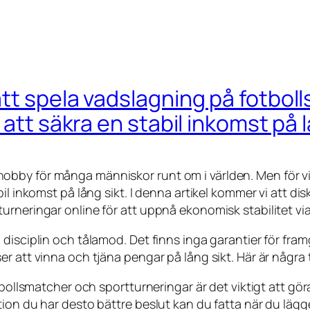
tt spela vadslagning på fotbol
att säkra en stabil inkomst på l
bby för många människor runt om i världen. Men för vis
il inkomst på lång sikt. I denna artikel kommer vi att d
rneringar online för att uppnå ekonomisk stabilitet via
 disciplin och tålamod. Det finns inga garantier för fr
r att vinna och tjäna pengar på lång sikt. Här är några 
tbollsmatcher och sportturneringar är det viktigt att gö
ion du har desto bättre beslut kan du fatta när du lägge