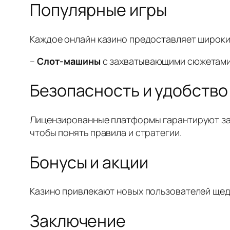
Популярные игры
Каждое онлайн казино предоставляет широки
–
Слот-машины
с захватывающими сюжетам
Безопасность и удобство
Лицензированные платформы гарантируют защи
чтобы понять правила и стратегии.
Бонусы и акции
Казино привлекают новых пользователей щед
Заключение