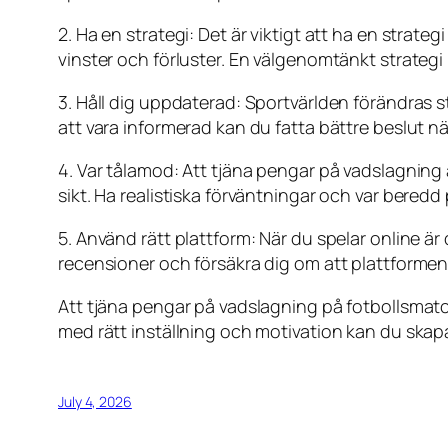
2. Ha en strategi: Det är viktigt att ha en strat
vinster och förluster. En välgenomtänkt strategi 
3. Håll dig uppdaterad: Sportvärlden förändras 
att vara informerad kan du fatta bättre beslut 
4. Var tålamod: Att tjäna pengar på vadslagnin
sikt. Ha realistiska förväntningar och var beredd 
5. Använd rätt plattform: När du spelar online är d
recensioner och försäkra dig om att plattformen 
Att tjäna pengar på vadslagning på fotbollsmatc
med rätt inställning och motivation kan du skap
July 4, 2026