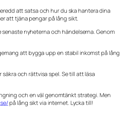
r beredd att satsa och hur du ska hantera dina
r att tjäna pengar på lång sikt.
m de senaste nyheterna och händelserna. Genom
agemang att bygga upp en stabil inkomst på lång
säkra och rättvisa spel. Se till att läsa
rängning och en väl genomtänkt strategi. Men
-se/
på lång sikt via internet. Lycka till!