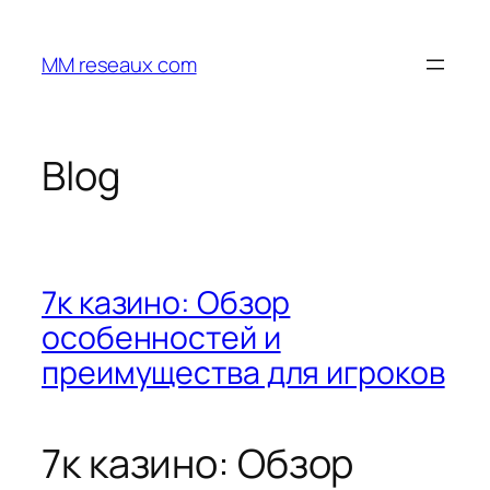
Skip
to
MM reseaux com
content
Blog
7к казино: Обзор
особенностей и
преимущества для игроков
7к казино: Обзор