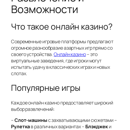
Возможности
Что такое онлайн казино?
Современные игровые платформы предлагают
огромное разнообразие азартных игр прямо со
своего устройства.
Онлайн казино
– это
виртуальные заведения, где игроки могут
испытать удачу в классических играх и новых
слотах.
Популярные игры
Каждое онлайн казино предоставляет широкий
выбор развлечений:
–
Слот-машины
с захватывающими сюжетами –
Рулетка
в различных вариантах –
Блэкджек
и