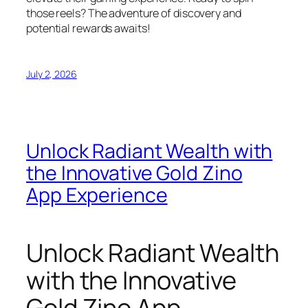
those reels? The adventure of discovery and
potential rewards awaits!
July 2, 2026
Unlock Radiant Wealth with
the Innovative Gold Zino
App Experience
Unlock Radiant Wealth
with the Innovative
Gold Zino App