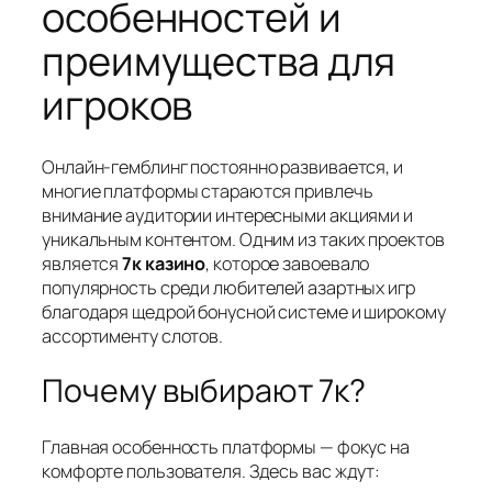
особенностей и
преимущества для
игроков
Онлайн-гемблинг постоянно развивается, и
многие платформы стараются привлечь
внимание аудитории интересными акциями и
уникальным контентом. Одним из таких проектов
является
7к казино
, которое завоевало
популярность среди любителей азартных игр
благодаря щедрой бонусной системе и широкому
ассортименту слотов.
Почему выбирают 7к?
Главная особенность платформы — фокус на
комфорте пользователя. Здесь вас ждут: