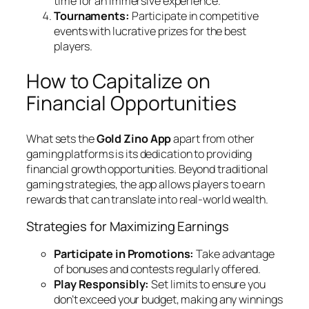
time for an immersive experience.
Tournaments:
Participate in competitive
events with lucrative prizes for the best
players.
How to Capitalize on
Financial Opportunities
What sets the
Gold Zino App
apart from other
gaming platforms is its dedication to providing
financial growth opportunities. Beyond traditional
gaming strategies, the app allows players to earn
rewards that can translate into real-world wealth.
Strategies for Maximizing Earnings
Participate in Promotions:
Take advantage
of bonuses and contests regularly offered.
Play Responsibly:
Set limits to ensure you
don’t exceed your budget, making any winnings