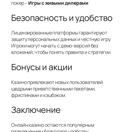
покер –
Игры с живыми дилерами
Безопасность и удобство
Лицензированные платформы гарантируют
защиту персональных данных и честную игру.
Игроки могут начать с демо-версий без
вложений, чтобы понять правила и стратегии.
Бонусы и акции
Казино привлекают новых пользователей
щедрыми приветственными пакетами,
фриспинами и кэшбэком.
Заключение
Онлайн казино остаются популярным
развлечением благодаря удобству,