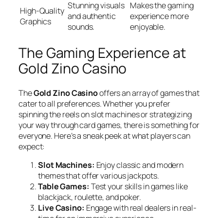
Stunning visuals
Makes the gaming
High-Quality
and authentic
experience more
Graphics
sounds.
enjoyable.
The Gaming Experience at
Gold Zino Casino
The
Gold Zino Casino
offers an array of games that
cater to all preferences. Whether you prefer
spinning the reels on slot machines or strategizing
your way through card games, there is something for
everyone. Here’s a sneak peek at what players can
expect:
Slot Machines:
Enjoy classic and modern
themes that offer various jackpots.
Table Games:
Test your skills in games like
blackjack, roulette, and poker.
Live Casino:
Engage with real dealers in real-