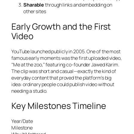
Sharable
through links and embedding on
other sites
Early Growth and the First
Video
YouTube launched publicly in 2005. One of the most
famous early moments was the first uploaded video,
“Me at the zoo,” featuring co-founder Jawed Karim.
The clip was short and casual—exactly the kind of
everyday content that proved the platform’s big
idea: ordinary people could publish video without
needing a studio.
Key Milestones Timeline
Year/Date
Milestone