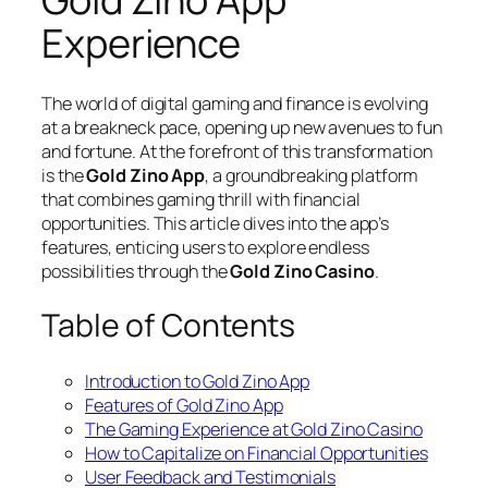
Experience
The world of digital gaming and finance is evolving
at a breakneck pace, opening up new avenues to fun
and fortune. At the forefront of this transformation
is the
Gold Zino App
, a groundbreaking platform
that combines gaming thrill with financial
opportunities. This article dives into the app’s
features, enticing users to explore endless
possibilities through the
Gold Zino Casino
.
Table of Contents
Introduction to Gold Zino App
Features of Gold Zino App
The Gaming Experience at Gold Zino Casino
How to Capitalize on Financial Opportunities
User Feedback and Testimonials