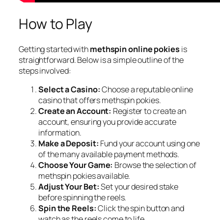
How to Play
Getting started with
methspin online pokies
is
straightforward. Below is a simple outline of the
steps involved:
Select a Casino:
Choose a reputable online
casino that offers methspin pokies.
Create an Account:
Register to create an
account, ensuring you provide accurate
information.
Make a Deposit:
Fund your account using one
of the many available payment methods.
Choose Your Game:
Browse the selection of
methspin pokies available.
Adjust Your Bet:
Set your desired stake
before spinning the reels.
Spin the Reels:
Click the spin button and
watch as the reels come to life.