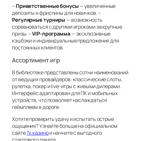
–
Приветственные бонусы
— увеличенные
депозиты и фриспины для новичков. –
Регулярные турниры
— возможность
соревноваться с другими игроками за крупные
призы. –
VIP-программа
— эксклюзивные
кэшбэки и индивидуальные предложения для
постоянных клиентов.
Ассортимент игр
В библиотеке представлены сотни наименований
от ведущих провайдеров: классические слоты,
рулетка, покер и live-игры с живыми дилерами.
Интерфейс адаптирован для ПК и мобильных
устройств, что позволяет наслаждаться
геймплеем в дороге.
Хотите проверить удачу и испытать острые
ощущения? Узнайте больше на официальном
сайте
7к казино
и начните с выгодного
стартового пакета.