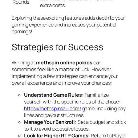
Rounds
extra costs.
Exploring these exciting features adds depth to your
gaming experience and increases your potential
earnings!
Strategies for Success
Winning at
methspin online pokies
can
sometimes feel like a matter of luck. However,
implementing a few strategies can enhance your
overall experience and improve your chances:
Understand Game Rules:
Familiarize
yourself with the specific rules of the chosen
https://methspinsau.com/
game, including pay
lines and payout structures.
Manage Your Bankroll:
Set a budget and stick
to it to avoid excessive losses.
Look for Higher RTP Games:
Return to Player