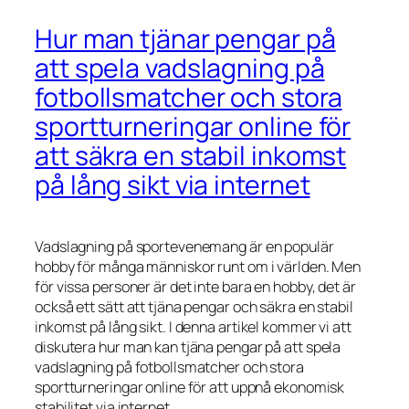
Hur man tjänar pengar på
att spela vadslagning på
fotbollsmatcher och stora
sportturneringar online för
att säkra en stabil inkomst
på lång sikt via internet
Vadslagning på sportevenemang är en populär
hobby för många människor runt om i världen. Men
för vissa personer är det inte bara en hobby, det är
också ett sätt att tjäna pengar och säkra en stabil
inkomst på lång sikt. I denna artikel kommer vi att
diskutera hur man kan tjäna pengar på att spela
vadslagning på fotbollsmatcher och stora
sportturneringar online för att uppnå ekonomisk
stabilitet via internet.