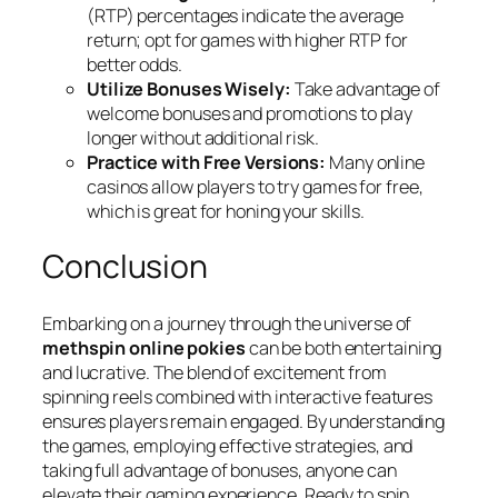
(RTP) percentages indicate the average
return; opt for games with higher RTP for
better odds.
Utilize Bonuses Wisely:
Take advantage of
welcome bonuses and promotions to play
longer without additional risk.
Practice with Free Versions:
Many online
casinos allow players to try games for free,
which is great for honing your skills.
Conclusion
Embarking on a journey through the universe of
methspin online pokies
can be both entertaining
and lucrative. The blend of excitement from
spinning reels combined with interactive features
ensures players remain engaged. By understanding
the games, employing effective strategies, and
taking full advantage of bonuses, anyone can
elevate their gaming experience. Ready to spin