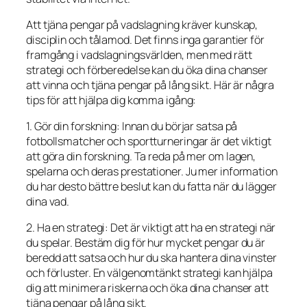
Att tjäna pengar på vadslagning kräver kunskap,
disciplin och tålamod. Det finns inga garantier för
framgång i vadslagningsvärlden, men med rätt
strategi och förberedelse kan du öka dina chanser
att vinna och tjäna pengar på lång sikt. Här är några
tips för att hjälpa dig komma igång:
1. Gör din forskning: Innan du börjar satsa på
fotbollsmatcher och sportturneringar är det viktigt
att göra din forskning. Ta reda på mer om lagen,
spelarna och deras prestationer. Ju mer information
du har desto bättre beslut kan du fatta när du lägger
dina vad.
2. Ha en strategi: Det är viktigt att ha en strategi när
du spelar. Bestäm dig för hur mycket pengar du är
beredd att satsa och hur du ska hantera dina vinster
och förluster. En välgenomtänkt strategi kan hjälpa
dig att minimera riskerna och öka dina chanser att
tjäna pengar på lång sikt.