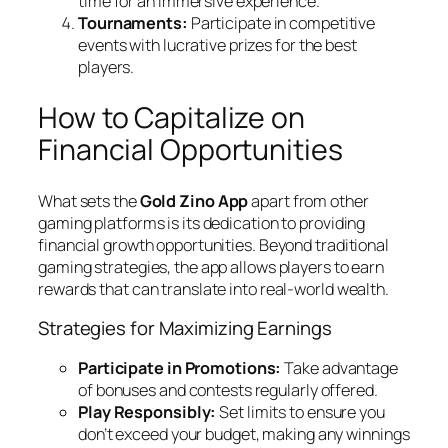
time for an immersive experience.
Tournaments:
Participate in competitive
events with lucrative prizes for the best
players.
How to Capitalize on
Financial Opportunities
What sets the
Gold Zino App
apart from other
gaming platforms is its dedication to providing
financial growth opportunities. Beyond traditional
gaming strategies, the app allows players to earn
rewards that can translate into real-world wealth.
Strategies for Maximizing Earnings
Participate in Promotions:
Take advantage
of bonuses and contests regularly offered.
Play Responsibly:
Set limits to ensure you
don’t exceed your budget, making any winnings