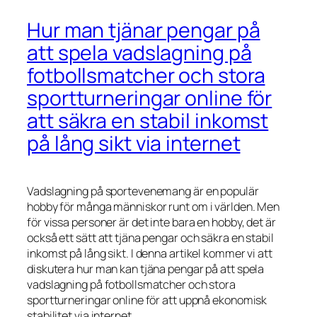
Hur man tjänar pengar på
att spela vadslagning på
fotbollsmatcher och stora
sportturneringar online för
att säkra en stabil inkomst
på lång sikt via internet
Vadslagning på sportevenemang är en populär
hobby för många människor runt om i världen. Men
för vissa personer är det inte bara en hobby, det är
också ett sätt att tjäna pengar och säkra en stabil
inkomst på lång sikt. I denna artikel kommer vi att
diskutera hur man kan tjäna pengar på att spela
vadslagning på fotbollsmatcher och stora
sportturneringar online för att uppnå ekonomisk
stabilitet via internet.