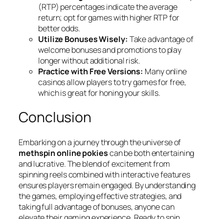
(RTP) percentages indicate the average
return; opt for games with higher RTP for
better odds.
Utilize Bonuses Wisely:
Take advantage of
welcome bonuses and promotions to play
longer without additional risk.
Practice with Free Versions:
Many online
casinos allow players to try games for free,
which is great for honing your skills.
Conclusion
Embarking on a journey through the universe of
methspin online pokies
can be both entertaining
and lucrative. The blend of excitement from
spinning reels combined with interactive features
ensures players remain engaged. By understanding
the games, employing effective strategies, and
taking full advantage of bonuses, anyone can
elevate their gaming experience. Ready to spin