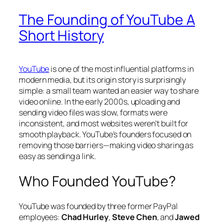
The Founding of YouTube A
Short History
YouTube
is one of the most influential platforms in
modern media, but its origin story is surprisingly
simple: a small team wanted an easier way to share
video online. In the early 2000s, uploading and
sending video files was slow, formats were
inconsistent, and most websites weren’t built for
smooth playback. YouTube’s founders focused on
removing those barriers—making video sharing as
easy as sending a link.
Who Founded YouTube?
YouTube was founded by three former PayPal
employees:
Chad Hurley
,
Steve Chen
, and
Jawed