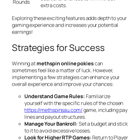
Rounds
extra costs.
Exploring these exciting features adds depth to your
gaming experience and increases your potential
earnings!
Strategies for Success
Winning at
methspin online pokies
can
sometimes feel like a matter of luck. However,
implementing a few strategies can enhance your
overall experience and improve your chances:
Understand Game Rules:
Familiarize
yourself with the specific rules of the chosen
https://methspinsau.com/
game, including pay
lines and payout structures.
Manage Your Bankroll:
Set a budget and stick
to it to avoid excessive losses.
Look for Higher RTP Games:
Return to Player