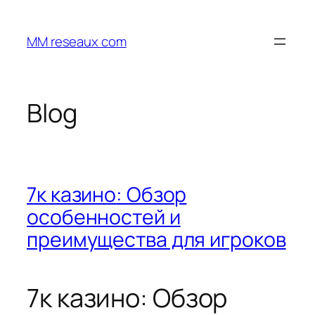
Skip
to
MM reseaux com
content
Blog
7к казино: Обзор
особенностей и
преимущества для игроков
7к казино: Обзор