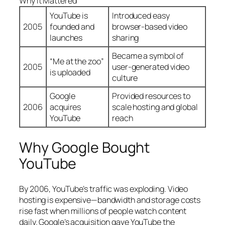
Why It Mattered
YouTube is
Introduced easy
2005
founded and
browser-based video
launches
sharing
Became a symbol of
“Me at the zoo”
2005
user-generated video
is uploaded
culture
Google
Provided resources to
2006
acquires
scale hosting and global
YouTube
reach
Why Google Bought
YouTube
By 2006, YouTube’s traffic was exploding. Video
hosting is expensive—bandwidth and storage costs
rise fast when millions of people watch content
daily. Google’s acquisition gave YouTube the