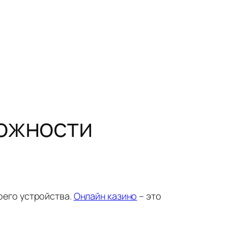
можности
оего устройства.
Онлайн казино
– это