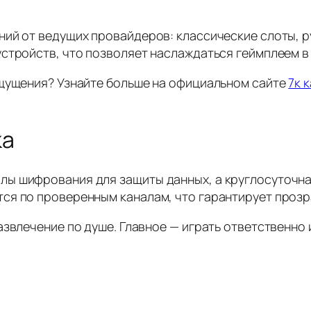
ий от ведущих провайдеров: классические слоты, рул
стройств, что позволяет наслаждаться геймплеем в
ощущения? Узнайте больше на официальном сайте
7к 
ка
лы шифрования для защиты данных, а круглосуточн
ся по проверенным каналам, что гарантирует прозр
азвлечение по душе. Главное — играть ответственно 