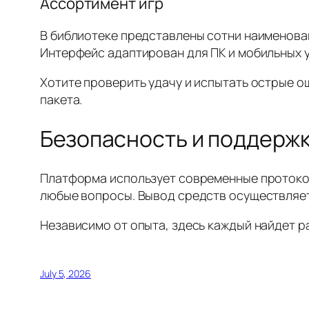
Ассортимент игр
В библиотеке представлены сотни наименован
Интерфейс адаптирован для ПК и мобильных у
Хотите проверить удачу и испытать острые 
пакета.
Безопасность и поддерж
Платформа использует современные протоко
любые вопросы. Вывод средств осуществляет
Независимо от опыта, здесь каждый найдет р
July 5, 2026