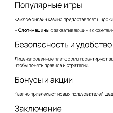
Популярные игры
Каждое онлайн казино предоставляет широки
–
Слот-машины
с захватывающими сюжетам
Безопасность и удобство
Лицензированные платформы гарантируют защи
чтобы понять правила и стратегии.
Бонусы и акции
Казино привлекают новых пользователей щед
Заключение