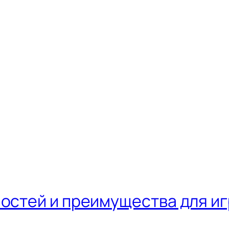
ностей и преимущества для и