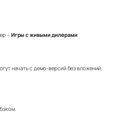
ер –
Игры с живыми дилерами
гут начать с демо-версий без вложений,
бэком.