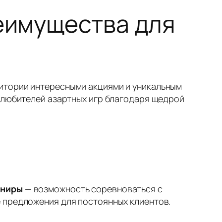
реимущества для
итории интересными акциями и уникальным
 любителей азартных игр благодаря щедрой
рниры
— возможность соревноваться с
 предложения для постоянных клиентов.