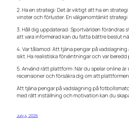
2. Ha en strategi: Det är viktigt att ha en strat
vinster och förluster. En välgenomtänkt strategi 
3. Håll dig uppdaterad: Sportvärlden förändras 
att vara informerad kan du fatta bättre beslut 
4. Var tålamod: Att tjäna pengar på vadslagnin
sikt. Ha realistiska förväntningar och var beredd 
5. Använd rätt plattform: När du spelar online är d
recensioner och försäkra dig om att plattformen 
Att tjäna pengar på vadslagning på fotbollsmatc
med rätt inställning och motivation kan du skap
July 4, 2026