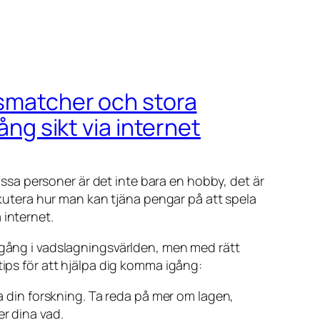
lsmatcher och stora
ång sikt via internet
sa personer är det inte bara en hobby, det är
iskutera hur man kan tjäna pengar på att spela
 internet.
amgång i vadslagningsvärlden, men med rätt
tips för att hjälpa dig komma igång:
ra din forskning. Ta reda på mer om lagen,
r dina vad.