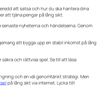
r beredd att satsa och hur du ska hantera dina
r att tjäna pengar på lång sikt.
m de senaste nyheterna och händelserna. Genom
agemang att bygga upp en stabil inkomst på lång
säkra och rättvisa spel. Se till att läsa
rängning och en väl genomtänkt strategi. Men
-se/
på lång sikt via internet. Lycka till!