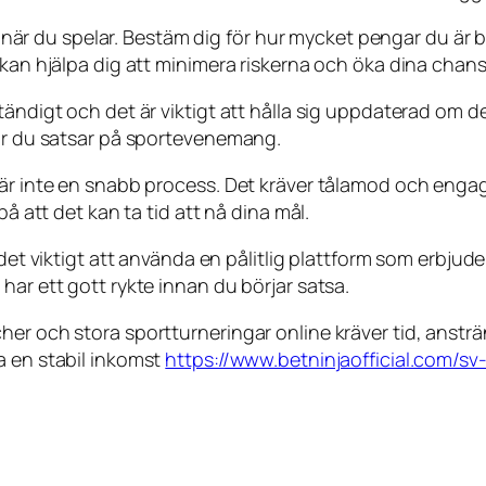
egi när du spelar. Bestäm dig för hur mycket pengar du ä
kan hjälpa dig att minimera riskerna och öka dina chanse
ständigt och det är viktigt att hålla sig uppdaterad o
när du satsar på sportevenemang.
g är inte en snabb process. Det kräver tålamod och eng
på att det kan ta tid att nå dina mål.
et viktigt att använda en pålitlig plattform som erbjuder 
har ett gott rykte innan du börjar satsa.
her och stora sportturneringar online kräver tid, anst
a en stabil inkomst
https://www.betninjaofficial.com/sv