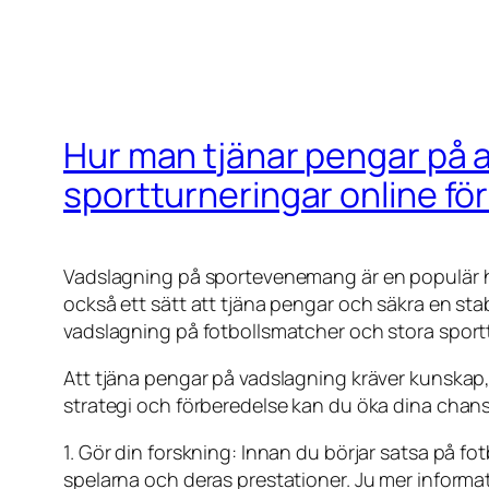
Hur man tjänar pengar på a
sportturneringar online för 
Vadslagning på sportevenemang är en populär ho
också ett sätt att tjäna pengar och säkra en stab
vadslagning på fotbollsmatcher och stora sporttu
Att tjäna pengar på vadslagning kräver kunskap,
strategi och förberedelse kan du öka dina chanse
1. Gör din forskning: Innan du börjar satsa på fo
spelarna och deras prestationer. Ju mer informat