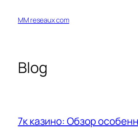
Skip
to
MM reseaux com
content
Blog
7к казино: Обзор особен