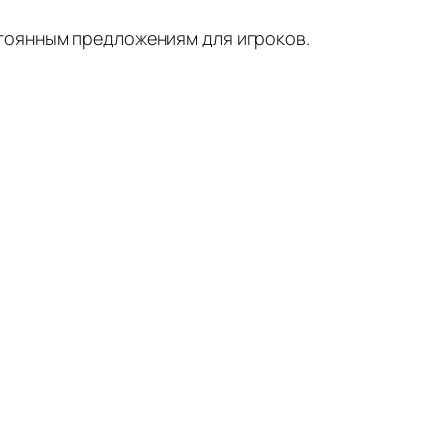
тоянным предложениям для игроков.