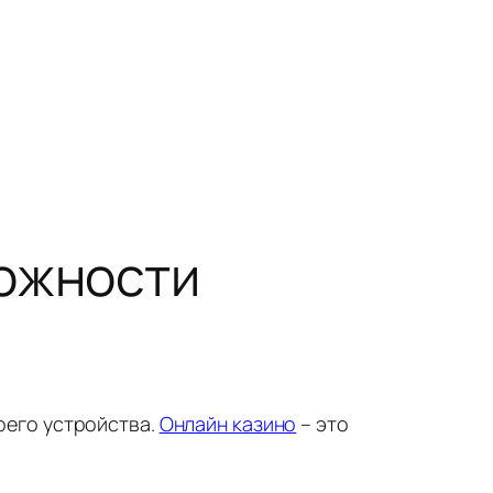
можности
оего устройства.
Онлайн казино
– это