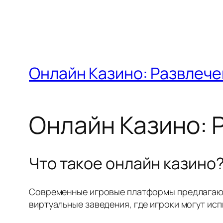
Онлайн Казино: Развлеч
Онлайн Казино: 
Что такое онлайн казино
Современные игровые платформы предлагают
виртуальные заведения, где игроки могут исп