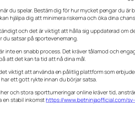
egi när du spelar. Bestäm dig för hur mycket pengar du ä
kan hjälpa dig att minimera riskerna och öka dina chanse
ständigt och det är viktigt att hålla sig uppdaterad o
när du satsar på sportevenemang.
g är inte en snabb process. Det kräver tålamod och eng
på att det kan ta tid att nå dina mål.
et viktigt att använda en pålitlig plattform som erbjuder 
har ett gott rykte innan du börjar satsa.
her och stora sportturneringar online kräver tid, anst
a en stabil inkomst
https://www.betninjaofficial.com/sv