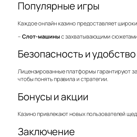
Популярные игры
Каждое онлайн казино предоставляет широки
–
Слот-машины
с захватывающими сюжетам
Безопасность и удобство
Лицензированные платформы гарантируют защи
чтобы понять правила и стратегии.
Бонусы и акции
Казино привлекают новых пользователей щед
Заключение