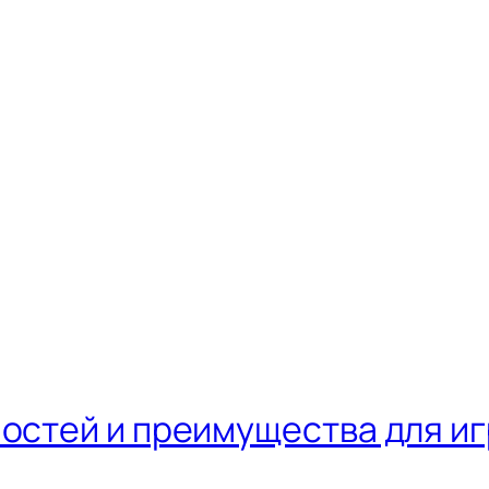
ностей и преимущества для и