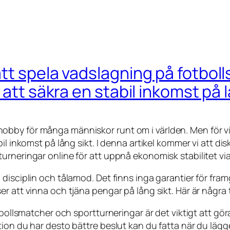
tt spela vadslagning på fotbol
att säkra en stabil inkomst på l
bby för många människor runt om i världen. Men för vis
il inkomst på lång sikt. I denna artikel kommer vi att d
rneringar online för att uppnå ekonomisk stabilitet via
 disciplin och tålamod. Det finns inga garantier för fr
r att vinna och tjäna pengar på lång sikt. Här är några 
tbollsmatcher och sportturneringar är det viktigt att gö
ion du har desto bättre beslut kan du fatta när du lägge