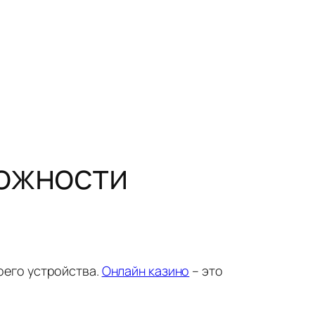
можности
оего устройства.
Онлайн казино
– это