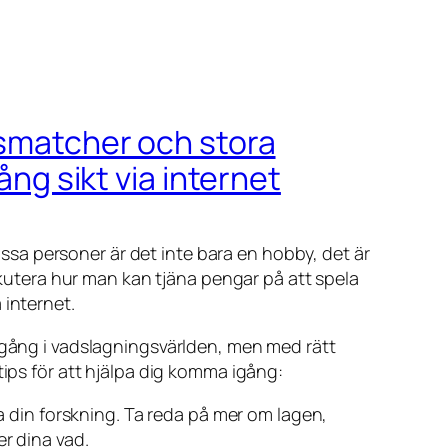
lsmatcher och stora
ång sikt via internet
sa personer är det inte bara en hobby, det är
iskutera hur man kan tjäna pengar på att spela
 internet.
amgång i vadslagningsvärlden, men med rätt
tips för att hjälpa dig komma igång:
ra din forskning. Ta reda på mer om lagen,
r dina vad.