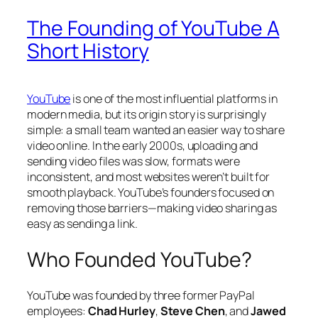
The Founding of YouTube A
Short History
YouTube
is one of the most influential platforms in
modern media, but its origin story is surprisingly
simple: a small team wanted an easier way to share
video online. In the early 2000s, uploading and
sending video files was slow, formats were
inconsistent, and most websites weren’t built for
smooth playback. YouTube’s founders focused on
removing those barriers—making video sharing as
easy as sending a link.
Who Founded YouTube?
YouTube was founded by three former PayPal
employees:
Chad Hurley
,
Steve Chen
, and
Jawed