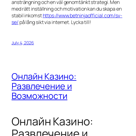
ansträngning och en väl genomtänkt strategi. Men
med rätt inställning och motivation kan du skapa en
stabil inkomst
https://www.betninjaofficial.com/sv-
se/
på lång sikt via internet. Lycka till!
July 4, 2026
Онлайн Казино:
Развлечение и
Возможности
Онлайн Казино:
Развлечение и