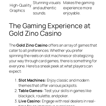
Stunning visuals
Makes the gaming
High-Quality
and authentic
experience more
Graphics
sounds.
enjoyable.
The Gaming Experience at
Gold Zino Casino
The
Gold Zino Casino
offers an array of games that
cater to all preferences. Whether you prefer
spinning the reels on slot machines or strategizing
your way through card games, there is something for
everyone. Here’s a sneak peek at what players can
expect:
Slot Machines:
Enjoy classic and modern
themes that offer various jackpots.
Table Games:
Test your skills in games like
blackjack, roulette, and poker.
Live Casino:
Engage with real dealers in real-