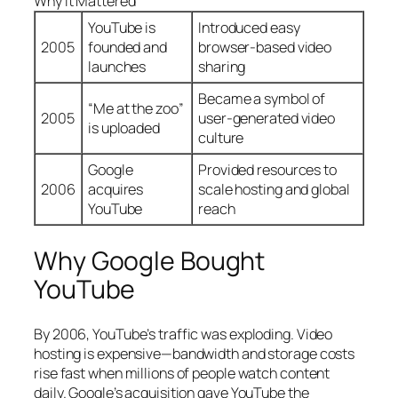
Why It Mattered
YouTube is
Introduced easy
2005
founded and
browser-based video
launches
sharing
Became a symbol of
“Me at the zoo”
2005
user-generated video
is uploaded
culture
Google
Provided resources to
2006
acquires
scale hosting and global
YouTube
reach
Why Google Bought
YouTube
By 2006, YouTube’s traffic was exploding. Video
hosting is expensive—bandwidth and storage costs
rise fast when millions of people watch content
daily. Google’s acquisition gave YouTube the