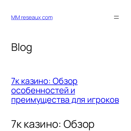
Skip
to
MM reseaux com
content
Blog
7к казино: Обзор
особенностей и
преимущества для игроков
7к казино: Обзор