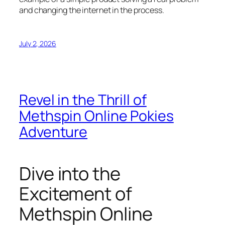
and changing the internet in the process.
July 2, 2026
Revel in the Thrill of
Methspin Online Pokies
Adventure
Dive into the
Excitement of
Methspin Online