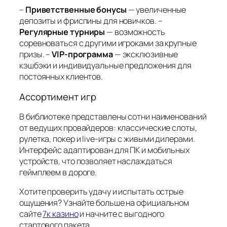
–
Приветственные бонусы
— увеличенные
депозиты и фриспины для новичков. –
Регулярные турниры
— возможность
соревноваться с другими игроками за крупные
призы. –
VIP-программа
— эксклюзивные
кэшбэки и индивидуальные предложения для
постоянных клиентов.
Ассортимент игр
В библиотеке представлены сотни наименований
от ведущих провайдеров: классические слоты,
рулетка, покер и live-игры с живыми дилерами.
Интерфейс адаптирован для ПК и мобильных
устройств, что позволяет наслаждаться
геймплеем в дороге.
Хотите проверить удачу и испытать острые
ощущения? Узнайте больше на официальном
сайте
7к казино
и начните с выгодного
стартового пакета.