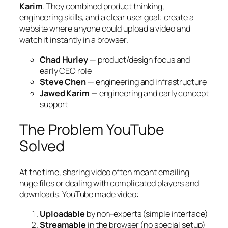
Karim
. They combined product thinking,
engineering skills, and a clear user goal: create a
website where anyone could upload a video and
watch it instantly in a browser.
Chad Hurley
— product/design focus and
early CEO role
Steve Chen
— engineering and infrastructure
Jawed Karim
— engineering and early concept
support
The Problem YouTube
Solved
At the time, sharing video often meant emailing
huge files or dealing with complicated players and
downloads. YouTube made video:
Uploadable
by non-experts (simple interface)
Streamable
in the browser (no special setup)