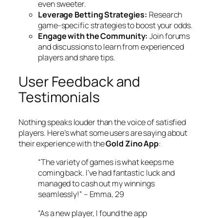
even sweeter.
Leverage Betting Strategies:
Research
game-specific strategies to boost your odds.
Engage with the Community:
Join forums
and discussions to learn from experienced
players and share tips.
User Feedback and
Testimonials
Nothing speaks louder than the voice of satisfied
players. Here’s what some users are saying about
their experience with the
Gold Zino App
:
“The variety of games is what keeps me
coming back. I’ve had fantastic luck and
managed to cash out my winnings
seamlessly!” – Emma, 29
“As a new player, I found the app