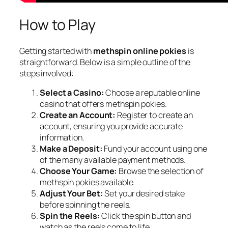
How to Play
Getting started with
methspin online pokies
is
straightforward. Below is a simple outline of the
steps involved:
Select a Casino:
Choose a reputable online
casino that offers methspin pokies.
Create an Account:
Register to create an
account, ensuring you provide accurate
information.
Make a Deposit:
Fund your account using one
of the many available payment methods.
Choose Your Game:
Browse the selection of
methspin pokies available.
Adjust Your Bet:
Set your desired stake
before spinning the reels.
Spin the Reels:
Click the spin button and
watch as the reels come to life.