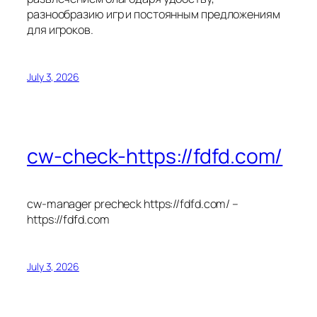
разнообразию игр и постоянным предложениям
для игроков.
July 3, 2026
cw-check-https://fdfd.com/
cw-manager precheck https://fdfd.com/ –
https://fdfd.com
July 3, 2026