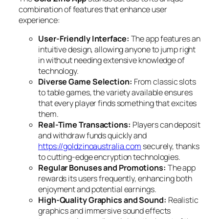
combination of features that enhance user
experience:
User-Friendly Interface:
The app features an
intuitive design, allowing anyone to jump right
in without needing extensive knowledge of
technology.
Diverse Game Selection:
From classic slots
to table games, the variety available ensures
that every player finds something that excites
them.
Real-Time Transactions:
Players can deposit
and withdraw funds quickly and
https://goldzinoaustralia.com
securely, thanks
to cutting-edge encryption technologies.
Regular Bonuses and Promotions:
The app
rewards its users frequently, enhancing both
enjoyment and potential earnings.
High-Quality Graphics and Sound:
Realistic
graphics and immersive sound effects