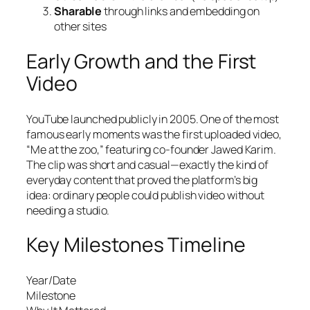
Sharable
through links and embedding on
other sites
Early Growth and the First
Video
YouTube launched publicly in 2005. One of the most
famous early moments was the first uploaded video,
“Me at the zoo,” featuring co-founder Jawed Karim.
The clip was short and casual—exactly the kind of
everyday content that proved the platform’s big
idea: ordinary people could publish video without
needing a studio.
Key Milestones Timeline
Year/Date
Milestone