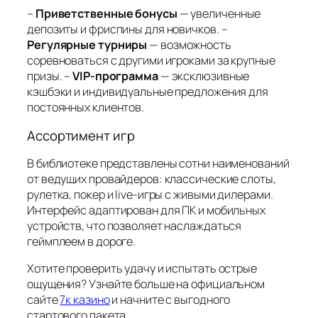
–
Приветственные бонусы
— увеличенные
депозиты и фриспины для новичков. –
Регулярные турниры
— возможность
соревноваться с другими игроками за крупные
призы. –
VIP-программа
— эксклюзивные
кэшбэки и индивидуальные предложения для
постоянных клиентов.
Ассортимент игр
В библиотеке представлены сотни наименований
от ведущих провайдеров: классические слоты,
рулетка, покер и live-игры с живыми дилерами.
Интерфейс адаптирован для ПК и мобильных
устройств, что позволяет наслаждаться
геймплеем в дороге.
Хотите проверить удачу и испытать острые
ощущения? Узнайте больше на официальном
сайте
7к казино
и начните с выгодного
стартового пакета.