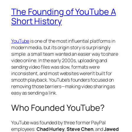
The Founding of YouTube A
Short History
YouTube
is one of the most influential platforms in
modern media, but its origin story is surprisingly
simple: a small team wanted an easier way to share
video online. In the early 2000s, uploading and
sending video files was slow, formats were
inconsistent, and most websites weren’t built for
smooth playback. YouTube’s founders focused on
removing those barriers—making video sharing as
easy as sending a link.
Who Founded YouTube?
YouTube was founded by three former PayPal
employees:
Chad Hurley
,
Steve Chen
, and
Jawed