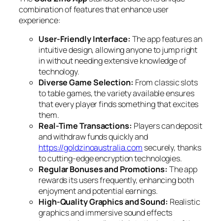
combination of features that enhance user
experience:
User-Friendly Interface:
The app features an
intuitive design, allowing anyone to jump right
in without needing extensive knowledge of
technology.
Diverse Game Selection:
From classic slots
to table games, the variety available ensures
that every player finds something that excites
them.
Real-Time Transactions:
Players can deposit
and withdraw funds quickly and
https://goldzinoaustralia.com
securely, thanks
to cutting-edge encryption technologies.
Regular Bonuses and Promotions:
The app
rewards its users frequently, enhancing both
enjoyment and potential earnings.
High-Quality Graphics and Sound:
Realistic
graphics and immersive sound effects