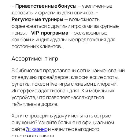
–
Приветственные бонусы
— увеличенные
депозиты и фриспины для новичков. –
Регулярные турниры
— возможность
соревноваться с другими игроками за крупные
призы. –
VIP-программа
— эксклюзивные
кэшбэки и индивидуальные предложения для
постоянных клиентов.
Ассортимент игр
В библиотеке представлены сотни наименований
от ведущих провайдеров: классические слоты,
рулетка, покер и live-игры с живыми дилерами.
Интерфейс адаптирован для ПК и мобильных
устройств, что позволяет наслаждаться
геймплеем в дороге.
Хотите проверить удачу и испытать острые
ощущения? Узнайте больше на официальном
сайте
7к казино
и начните с выгодного
стартового пакета.