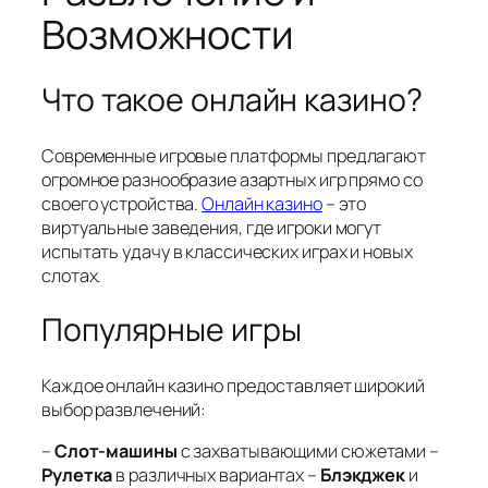
Возможности
Что такое онлайн казино?
Современные игровые платформы предлагают
огромное разнообразие азартных игр прямо со
своего устройства.
Онлайн казино
– это
виртуальные заведения, где игроки могут
испытать удачу в классических играх и новых
слотах.
Популярные игры
Каждое онлайн казино предоставляет широкий
выбор развлечений:
–
Слот-машины
с захватывающими сюжетами –
Рулетка
в различных вариантах –
Блэкджек
и