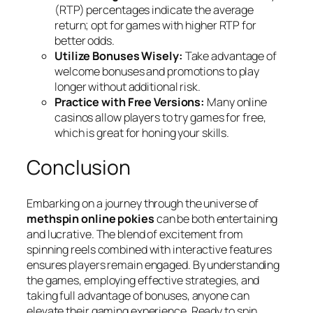
(RTP) percentages indicate the average
return; opt for games with higher RTP for
better odds.
Utilize Bonuses Wisely:
Take advantage of
welcome bonuses and promotions to play
longer without additional risk.
Practice with Free Versions:
Many online
casinos allow players to try games for free,
which is great for honing your skills.
Conclusion
Embarking on a journey through the universe of
methspin online pokies
can be both entertaining
and lucrative. The blend of excitement from
spinning reels combined with interactive features
ensures players remain engaged. By understanding
the games, employing effective strategies, and
taking full advantage of bonuses, anyone can
elevate their gaming experience. Ready to spin