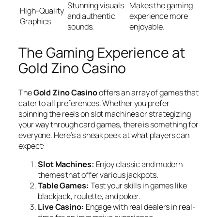
Stunning visuals
Makes the gaming
High-Quality
and authentic
experience more
Graphics
sounds.
enjoyable.
The Gaming Experience at
Gold Zino Casino
The
Gold Zino Casino
offers an array of games that
cater to all preferences. Whether you prefer
spinning the reels on slot machines or strategizing
your way through card games, there is something for
everyone. Here’s a sneak peek at what players can
expect:
Slot Machines:
Enjoy classic and modern
themes that offer various jackpots.
Table Games:
Test your skills in games like
blackjack, roulette, and poker.
Live Casino:
Engage with real dealers in real-