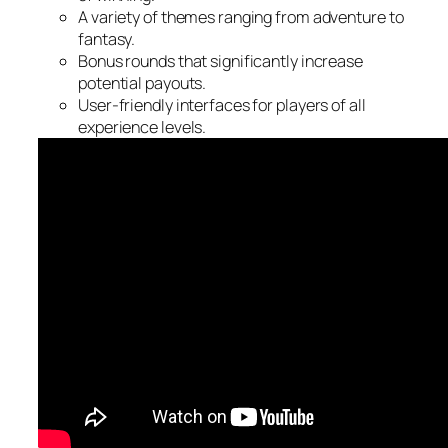
A variety of themes ranging from adventure to
fantasy.
Bonus rounds that significantly increase
potential payouts.
User-friendly interfaces for players of all
experience levels.