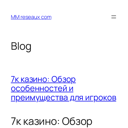
Skip
to
MM reseaux com
content
Blog
7к казино: Обзор
особенностей и
преимущества для игроков
7к казино: Обзор