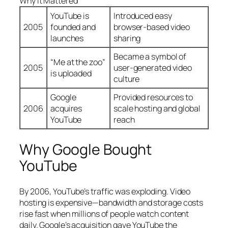
Why It Mattered
YouTube is
Introduced easy
2005
founded and
browser-based video
launches
sharing
Became a symbol of
“Me at the zoo”
2005
user-generated video
is uploaded
culture
Google
Provided resources to
2006
acquires
scale hosting and global
YouTube
reach
Why Google Bought
YouTube
By 2006, YouTube’s traffic was exploding. Video
hosting is expensive—bandwidth and storage costs
rise fast when millions of people watch content
daily. Google’s acquisition gave YouTube the