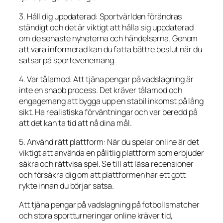
3. Håll dig uppdaterad: Sportvärlden förändras
ständigt och det är viktigt att hålla sig uppdaterad
om de senaste nyheterna och händelserna. Genom
att vara informerad kan du fatta bättre beslut när du
satsar på sportevenemang.
4. Var tålamod: Att tjäna pengar på vadslagning är
inte en snabb process. Det kräver tålamod och
engagemang att bygga upp en stabil inkomst på lång
sikt. Ha realistiska förväntningar och var beredd på
att det kan ta tid att nå dina mål.
5. Använd rätt plattform: När du spelar online är det
viktigt att använda en pålitlig plattform som erbjuder
säkra och rättvisa spel. Se till att läsa recensioner
och försäkra dig om att plattformen har ett gott
rykte innan du börjar satsa.
Att tjäna pengar på vadslagning på fotbollsmatcher
och stora sportturneringar online kräver tid,