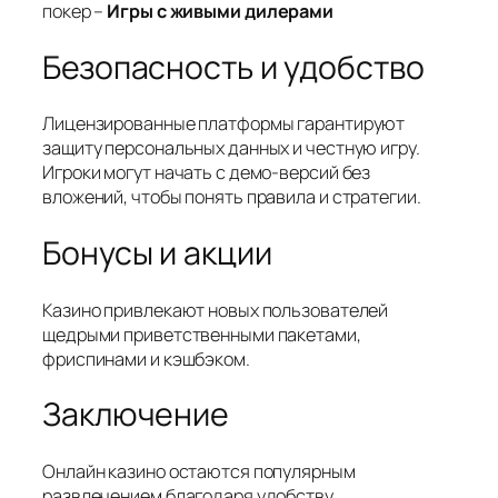
покер –
Игры с живыми дилерами
Безопасность и удобство
Лицензированные платформы гарантируют
защиту персональных данных и честную игру.
Игроки могут начать с демо-версий без
вложений, чтобы понять правила и стратегии.
Бонусы и акции
Казино привлекают новых пользователей
щедрыми приветственными пакетами,
фриспинами и кэшбэком.
Заключение
Онлайн казино остаются популярным
развлечением благодаря удобству,