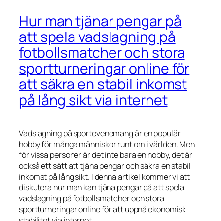
Hur man tjänar pengar på
att spela vadslagning på
fotbollsmatcher och stora
sportturneringar online för
att säkra en stabil inkomst
på lång sikt via internet
Vadslagning på sportevenemang är en populär
hobby för många människor runt om i världen. Men
för vissa personer är det inte bara en hobby, det är
också ett sätt att tjäna pengar och säkra en stabil
inkomst på lång sikt. I denna artikel kommer vi att
diskutera hur man kan tjäna pengar på att spela
vadslagning på fotbollsmatcher och stora
sportturneringar online för att uppnå ekonomisk
stabilitet via internet.