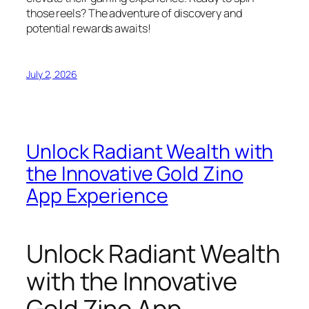
those reels? The adventure of discovery and
potential rewards awaits!
July 2, 2026
Unlock Radiant Wealth with
the Innovative Gold Zino
App Experience
Unlock Radiant Wealth
with the Innovative
Gold Zino App