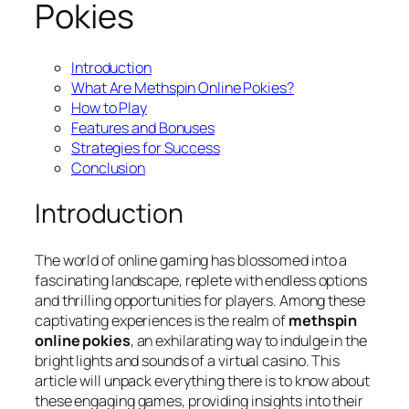
Pokies
Introduction
What Are Methspin Online Pokies?
How to Play
Features and Bonuses
Strategies for Success
Conclusion
Introduction
The world of online gaming has blossomed into a
fascinating landscape, replete with endless options
and thrilling opportunities for players. Among these
captivating experiences is the realm of
methspin
online pokies
, an exhilarating way to indulge in the
bright lights and sounds of a virtual casino. This
article will unpack everything there is to know about
these engaging games, providing insights into their