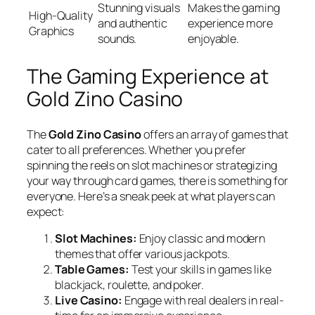
Stunning visuals
Makes the gaming
High-Quality
and authentic
experience more
Graphics
sounds.
enjoyable.
The Gaming Experience at
Gold Zino Casino
The
Gold Zino Casino
offers an array of games that
cater to all preferences. Whether you prefer
spinning the reels on slot machines or strategizing
your way through card games, there is something for
everyone. Here’s a sneak peek at what players can
expect:
Slot Machines:
Enjoy classic and modern
themes that offer various jackpots.
Table Games:
Test your skills in games like
blackjack, roulette, and poker.
Live Casino:
Engage with real dealers in real-