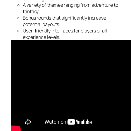
A variety of themes ranging from adventure to
fantasy.
Bonus rounds that significantly increase
potential payouts.
User-friendly interfaces for players of all
experience levels.