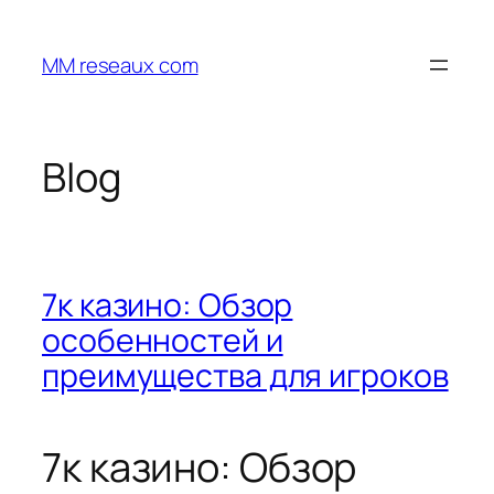
Skip
to
MM reseaux com
content
Blog
7к казино: Обзор
особенностей и
преимущества для игроков
7к казино: Обзор