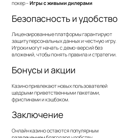
покер –
Игры с живыми дилерами
Безопасность и удобство
Лицензированные платформы гарантируют
защиту персональных данных и честную игру.
Игроки могут начать с демо-версий без
вложений, чтобы понять правила и стратегии.
Бонусы и акции
Казино привлекают новых пользователей
щедрыми приветственными пакетами,
фриспинами и кэшбэком.
Заключение
Онлайн казино остаются популярным
развлечением благодаря удобству,