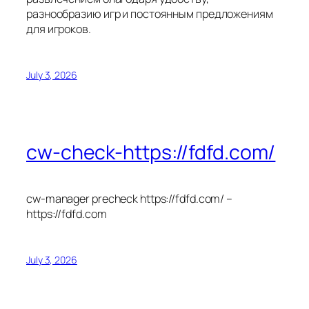
разнообразию игр и постоянным предложениям
для игроков.
July 3, 2026
cw-check-https://fdfd.com/
cw-manager precheck https://fdfd.com/ –
https://fdfd.com
July 3, 2026