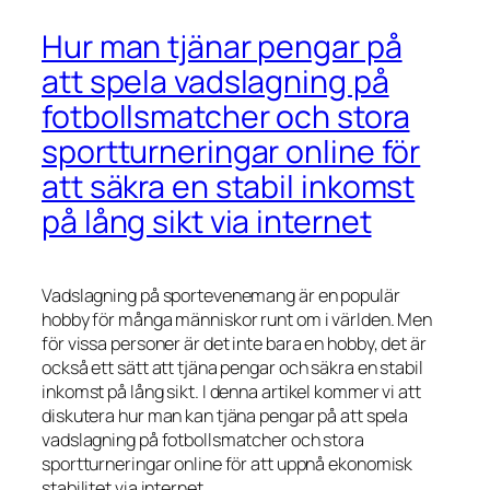
Hur man tjänar pengar på
att spela vadslagning på
fotbollsmatcher och stora
sportturneringar online för
att säkra en stabil inkomst
på lång sikt via internet
Vadslagning på sportevenemang är en populär
hobby för många människor runt om i världen. Men
för vissa personer är det inte bara en hobby, det är
också ett sätt att tjäna pengar och säkra en stabil
inkomst på lång sikt. I denna artikel kommer vi att
diskutera hur man kan tjäna pengar på att spela
vadslagning på fotbollsmatcher och stora
sportturneringar online för att uppnå ekonomisk
stabilitet via internet.