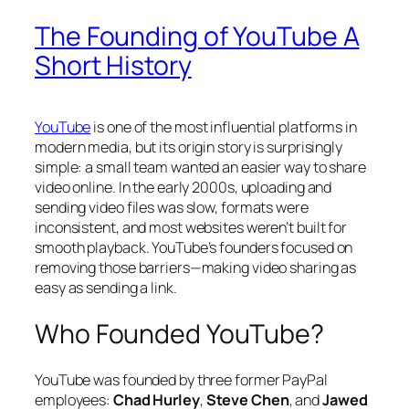
The Founding of YouTube A
Short History
YouTube
is one of the most influential platforms in
modern media, but its origin story is surprisingly
simple: a small team wanted an easier way to share
video online. In the early 2000s, uploading and
sending video files was slow, formats were
inconsistent, and most websites weren’t built for
smooth playback. YouTube’s founders focused on
removing those barriers—making video sharing as
easy as sending a link.
Who Founded YouTube?
YouTube was founded by three former PayPal
employees:
Chad Hurley
,
Steve Chen
, and
Jawed