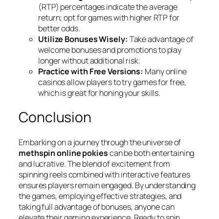
(RTP) percentages indicate the average
return; opt for games with higher RTP for
better odds.
Utilize Bonuses Wisely:
Take advantage of
welcome bonuses and promotions to play
longer without additional risk.
Practice with Free Versions:
Many online
casinos allow players to try games for free,
which is great for honing your skills.
Conclusion
Embarking on a journey through the universe of
methspin online pokies
can be both entertaining
and lucrative. The blend of excitement from
spinning reels combined with interactive features
ensures players remain engaged. By understanding
the games, employing effective strategies, and
taking full advantage of bonuses, anyone can
elevate their gaming experience. Ready to spin