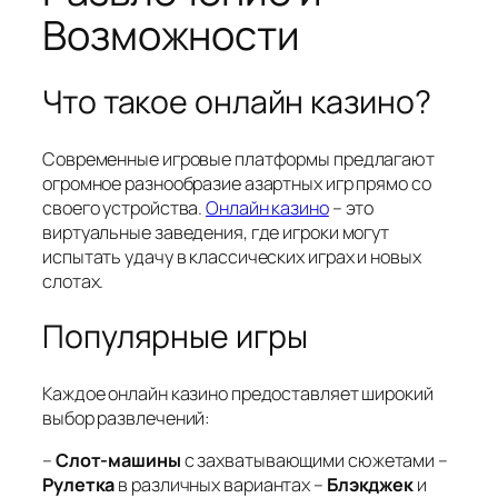
Возможности
Что такое онлайн казино?
Современные игровые платформы предлагают
огромное разнообразие азартных игр прямо со
своего устройства.
Онлайн казино
– это
виртуальные заведения, где игроки могут
испытать удачу в классических играх и новых
слотах.
Популярные игры
Каждое онлайн казино предоставляет широкий
выбор развлечений:
–
Слот-машины
с захватывающими сюжетами –
Рулетка
в различных вариантах –
Блэкджек
и