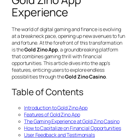
Experience
The world of digital gaming and finance is evolving
at a breakneck pace, opening up new avenues to fun
and fortune. At the forefront of this transformation
is the
Gold Zino App
, a groundbreaking platform
that combines gaming thrill with financial
opportunities. This article dives into the app’s
features, enticing users to explore endless
possibilities through the
Gold Zino Casino
.
Table of Contents
Introduction to Gold Zino App
Features of Gold Zino App
The Gaming Experience at Gold Zino Casino
How to Capitalize on Financial Opportunities
User Feedback and Testimonials