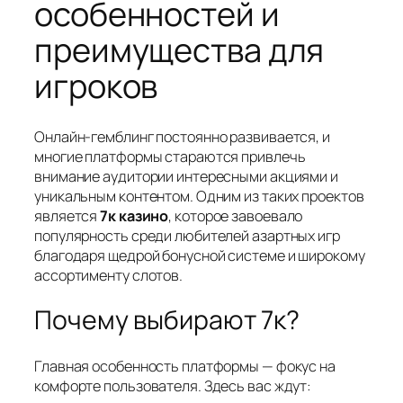
особенностей и
преимущества для
игроков
Онлайн-гемблинг постоянно развивается, и
многие платформы стараются привлечь
внимание аудитории интересными акциями и
уникальным контентом. Одним из таких проектов
является
7к казино
, которое завоевало
популярность среди любителей азартных игр
благодаря щедрой бонусной системе и широкому
ассортименту слотов.
Почему выбирают 7к?
Главная особенность платформы — фокус на
комфорте пользователя. Здесь вас ждут: