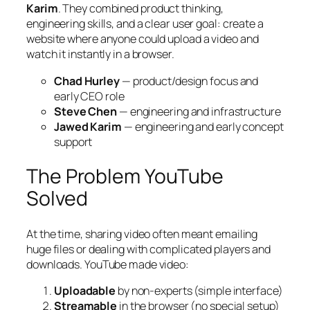
Karim
. They combined product thinking,
engineering skills, and a clear user goal: create a
website where anyone could upload a video and
watch it instantly in a browser.
Chad Hurley
— product/design focus and
early CEO role
Steve Chen
— engineering and infrastructure
Jawed Karim
— engineering and early concept
support
The Problem YouTube
Solved
At the time, sharing video often meant emailing
huge files or dealing with complicated players and
downloads. YouTube made video:
Uploadable
by non-experts (simple interface)
Streamable
in the browser (no special setup)