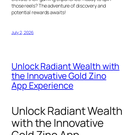
those reels? The adventure of discovery and
potential rewards awaits!
July 2, 2026
Unlock Radiant Wealth with
the Innovative Gold Zino
App Experience
Unlock Radiant Wealth
with the Innovative
Gold Zino App