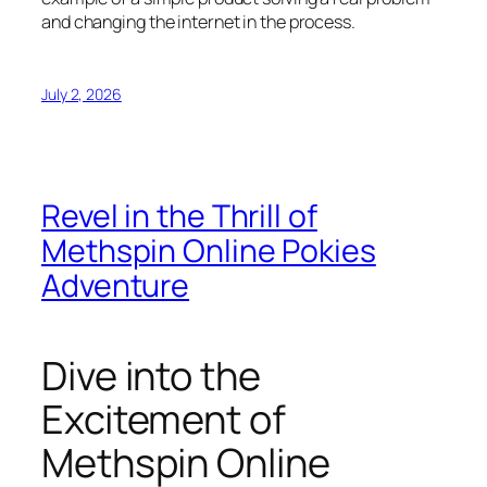
and changing the internet in the process.
July 2, 2026
Revel in the Thrill of
Methspin Online Pokies
Adventure
Dive into the
Excitement of
Methspin Online