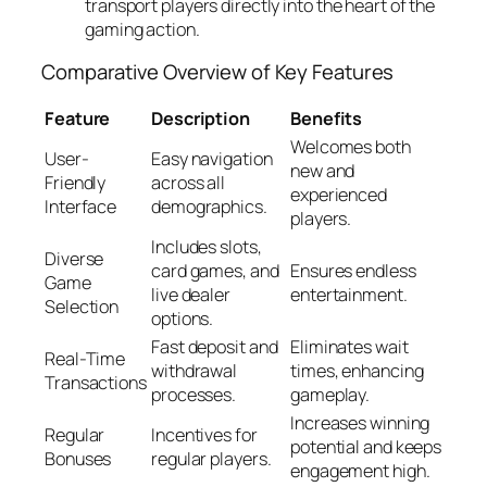
transport players directly into the heart of the
gaming action.
Comparative Overview of Key Features
Feature
Description
Benefits
Welcomes both
User-
Easy navigation
new and
Friendly
across all
experienced
Interface
demographics.
players.
Includes slots,
Diverse
card games, and
Ensures endless
Game
live dealer
entertainment.
Selection
options.
Fast deposit and
Eliminates wait
Real-Time
withdrawal
times, enhancing
Transactions
processes.
gameplay.
Increases winning
Regular
Incentives for
potential and keeps
Bonuses
regular players.
engagement high.