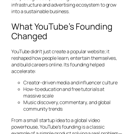
infrastructure and advertising ecosystem to grow
into a sustainable business.
What YouTube’s Founding
Changed
YouTube didn’t just create a popular website; it
reshaped how people learn, entertain themselves,
and build careers online. Its founding helped
accelerate:
Creator-driven media and influencer culture
How-to education and free tutorials at
massive scale
Music discovery, commentary, and global
community trends
From a small startup idea to a global video
powerhouse, YouTube’s founding is a classic
example of a simple product solving a real problem—