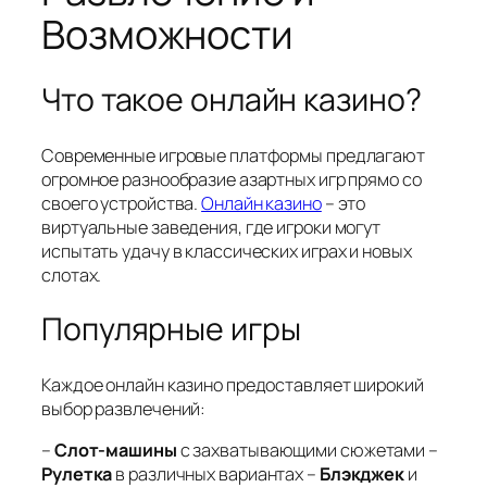
Возможности
Что такое онлайн казино?
Современные игровые платформы предлагают
огромное разнообразие азартных игр прямо со
своего устройства.
Онлайн казино
– это
виртуальные заведения, где игроки могут
испытать удачу в классических играх и новых
слотах.
Популярные игры
Каждое онлайн казино предоставляет широкий
выбор развлечений:
–
Слот-машины
с захватывающими сюжетами –
Рулетка
в различных вариантах –
Блэкджек
и