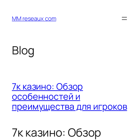
Skip
to
MM reseaux com
content
Blog
7к казино: Обзор
особенностей и
преимущества для игроков
7к казино: Обзор