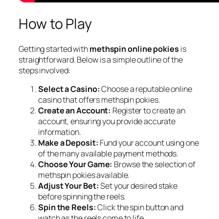
How to Play
Getting started with
methspin online pokies
is
straightforward. Below is a simple outline of the
steps involved:
Select a Casino:
Choose a reputable online
casino that offers methspin pokies.
Create an Account:
Register to create an
account, ensuring you provide accurate
information.
Make a Deposit:
Fund your account using one
of the many available payment methods.
Choose Your Game:
Browse the selection of
methspin pokies available.
Adjust Your Bet:
Set your desired stake
before spinning the reels.
Spin the Reels:
Click the spin button and
watch as the reels come to life.