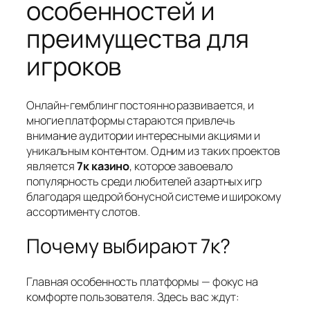
особенностей и
преимущества для
игроков
Онлайн-гемблинг постоянно развивается, и
многие платформы стараются привлечь
внимание аудитории интересными акциями и
уникальным контентом. Одним из таких проектов
является
7к казино
, которое завоевало
популярность среди любителей азартных игр
благодаря щедрой бонусной системе и широкому
ассортименту слотов.
Почему выбирают 7к?
Главная особенность платформы — фокус на
комфорте пользователя. Здесь вас ждут: