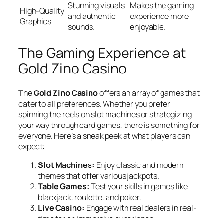
Stunning visuals
Makes the gaming
High-Quality
and authentic
experience more
Graphics
sounds.
enjoyable.
The Gaming Experience at
Gold Zino Casino
The
Gold Zino Casino
offers an array of games that
cater to all preferences. Whether you prefer
spinning the reels on slot machines or strategizing
your way through card games, there is something for
everyone. Here’s a sneak peek at what players can
expect:
Slot Machines:
Enjoy classic and modern
themes that offer various jackpots.
Table Games:
Test your skills in games like
blackjack, roulette, and poker.
Live Casino:
Engage with real dealers in real-