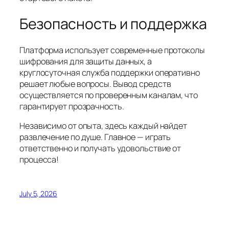
Безопасность и поддержка
Платформа использует современные протоколы
шифрования для защиты данных, а
круглосуточная служба поддержки оперативно
решает любые вопросы. Вывод средств
осуществляется по проверенным каналам, что
гарантирует прозрачность.
Независимо от опыта, здесь каждый найдет
развлечение по душе. Главное — играть
ответственно и получать удовольствие от
процесса!
July 5, 2026