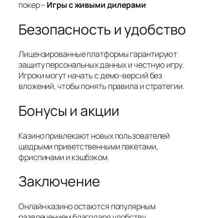
покер –
Игры с живыми дилерами
Безопасность и удобство
Лицензированные платформы гарантируют
защиту персональных данных и честную игру.
Игроки могут начать с демо-версий без
вложений, чтобы понять правила и стратегии.
Бонусы и акции
Казино привлекают новых пользователей
щедрыми приветственными пакетами,
фриспинами и кэшбэком.
Заключение
Онлайн казино остаются популярным
развлечением благодаря удобству,