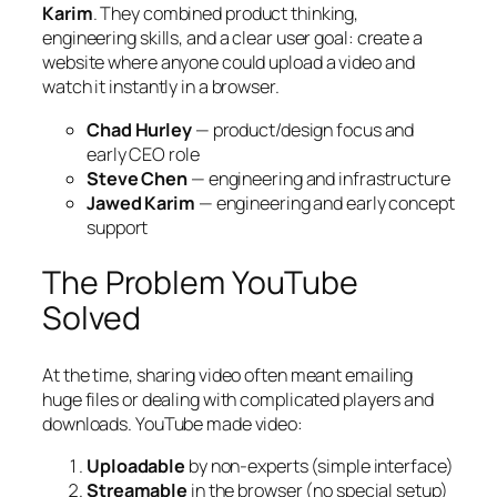
Karim
. They combined product thinking,
engineering skills, and a clear user goal: create a
website where anyone could upload a video and
watch it instantly in a browser.
Chad Hurley
— product/design focus and
early CEO role
Steve Chen
— engineering and infrastructure
Jawed Karim
— engineering and early concept
support
The Problem YouTube
Solved
At the time, sharing video often meant emailing
huge files or dealing with complicated players and
downloads. YouTube made video:
Uploadable
by non-experts (simple interface)
Streamable
in the browser (no special setup)