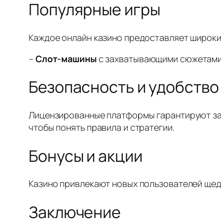
Популярные игры
Каждое онлайн казино предоставляет широки
–
Слот-машины
с захватывающими сюжетам
Безопасность и удобство
Лицензированные платформы гарантируют защи
чтобы понять правила и стратегии.
Бонусы и акции
Казино привлекают новых пользователей щед
Заключение