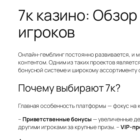
7к казино: Обзо
игроков
Онлайн-гемблинг постоянно развивается, и 
контентом. Одним из таких проектов являетс
бонусной системе и широкому ассортименту 
Почему выбирают 7к?
Главная особенность платформы — фокус на к
–
Приветственные бонусы
— увеличенные де
другими игроками за крупные призы. –
VIP-п