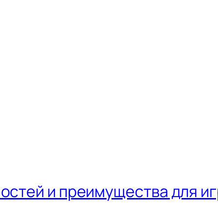
ностей и преимущества для и