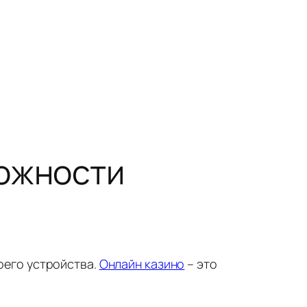
можности
оего устройства.
Онлайн казино
– это