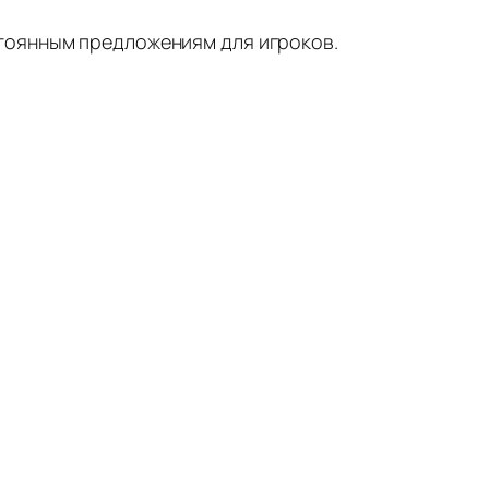
тоянным предложениям для игроков.