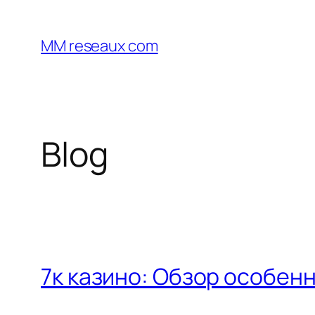
Skip
to
MM reseaux com
content
Blog
7к казино: Обзор особен