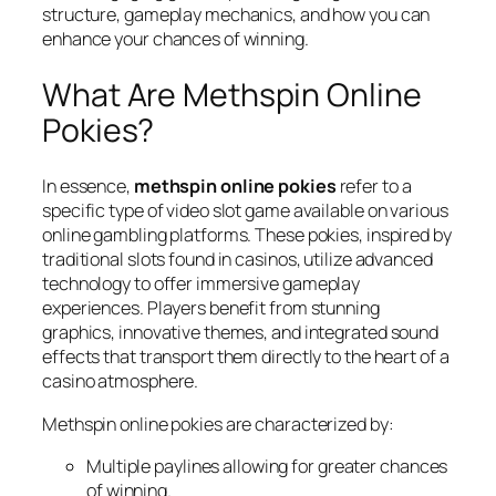
structure, gameplay mechanics, and how you can
enhance your chances of winning.
What Are Methspin Online
Pokies?
In essence,
methspin online pokies
refer to a
specific type of video slot game available on various
online gambling platforms. These pokies, inspired by
traditional slots found in casinos, utilize advanced
technology to offer immersive gameplay
experiences. Players benefit from stunning
graphics, innovative themes, and integrated sound
effects that transport them directly to the heart of a
casino atmosphere.
Methspin online pokies are characterized by:
Multiple paylines allowing for greater chances
of winning.