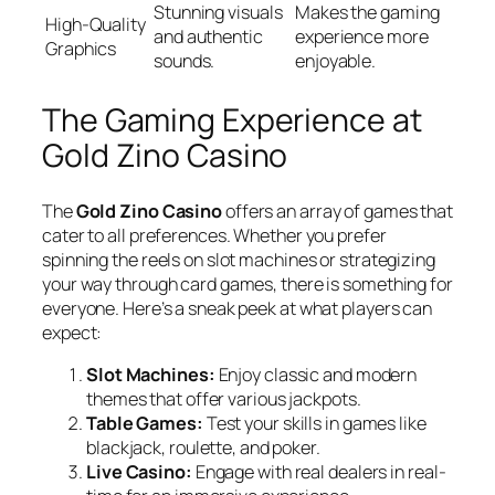
Stunning visuals
Makes the gaming
High-Quality
and authentic
experience more
Graphics
sounds.
enjoyable.
The Gaming Experience at
Gold Zino Casino
The
Gold Zino Casino
offers an array of games that
cater to all preferences. Whether you prefer
spinning the reels on slot machines or strategizing
your way through card games, there is something for
everyone. Here’s a sneak peek at what players can
expect:
Slot Machines:
Enjoy classic and modern
themes that offer various jackpots.
Table Games:
Test your skills in games like
blackjack, roulette, and poker.
Live Casino:
Engage with real dealers in real-