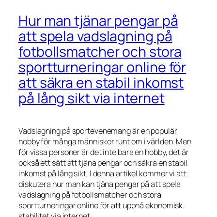
Hur man tjänar pengar på
att spela vadslagning på
fotbollsmatcher och stora
sportturneringar online för
att säkra en stabil inkomst
på lång sikt via internet
Vadslagning på sportevenemang är en populär
hobby för många människor runt om i världen. Men
för vissa personer är det inte bara en hobby, det är
också ett sätt att tjäna pengar och säkra en stabil
inkomst på lång sikt. I denna artikel kommer vi att
diskutera hur man kan tjäna pengar på att spela
vadslagning på fotbollsmatcher och stora
sportturneringar online för att uppnå ekonomisk
stabilitet via internet.