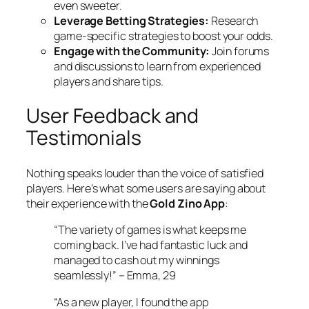
even sweeter.
Leverage Betting Strategies:
Research
game-specific strategies to boost your odds.
Engage with the Community:
Join forums
and discussions to learn from experienced
players and share tips.
User Feedback and
Testimonials
Nothing speaks louder than the voice of satisfied
players. Here’s what some users are saying about
their experience with the
Gold Zino App
:
“The variety of games is what keeps me
coming back. I’ve had fantastic luck and
managed to cash out my winnings
seamlessly!” – Emma, 29
“As a new player, I found the app