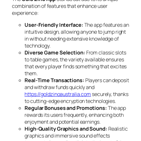
combination of features that enhance user
experience:
User-Friendly Interface:
The app features an
intuitive design, allowing anyone to jump right
in without needing extensive knowledge of
technology.
Diverse Game Selection:
From classic slots
to table games, the variety available ensures
that every player finds something that excites
them.
Real-Time Transactions:
Players can deposit
and withdraw funds quickly and
https://goldzinoaustralia.com
securely, thanks
to cutting-edge encryption technologies.
Regular Bonuses and Promotions:
The app
rewards its users frequently, enhancing both
enjoyment and potential earnings.
High-Quality Graphics and Sound:
Realistic
graphics and immersive sound effects