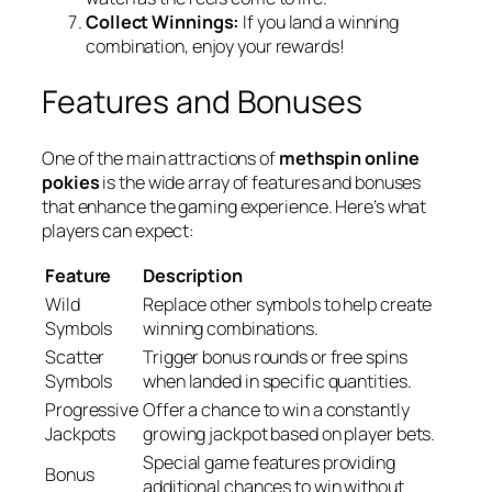
Collect Winnings:
If you land a winning
combination, enjoy your rewards!
Features and Bonuses
One of the main attractions of
methspin online
pokies
is the wide array of features and bonuses
that enhance the gaming experience. Here’s what
players can expect:
Feature
Description
Wild
Replace other symbols to help create
Symbols
winning combinations.
Scatter
Trigger bonus rounds or free spins
Symbols
when landed in specific quantities.
Progressive
Offer a chance to win a constantly
Jackpots
growing jackpot based on player bets.
Special game features providing
Bonus
additional chances to win without