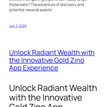
those reels? The adventure of discovery and
potential rewards awaits!
July 2, 2026
Unlock Radiant Wealth with
the Innovative Gold Zino
App Experience
Unlock Radiant Wealth
with the Innovative
Gold Zino App