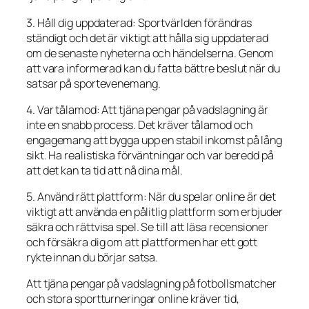
3. Håll dig uppdaterad: Sportvärlden förändras
ständigt och det är viktigt att hålla sig uppdaterad
om de senaste nyheterna och händelserna. Genom
att vara informerad kan du fatta bättre beslut när du
satsar på sportevenemang.
4. Var tålamod: Att tjäna pengar på vadslagning är
inte en snabb process. Det kräver tålamod och
engagemang att bygga upp en stabil inkomst på lång
sikt. Ha realistiska förväntningar och var beredd på
att det kan ta tid att nå dina mål.
5. Använd rätt plattform: När du spelar online är det
viktigt att använda en pålitlig plattform som erbjuder
säkra och rättvisa spel. Se till att läsa recensioner
och försäkra dig om att plattformen har ett gott
rykte innan du börjar satsa.
Att tjäna pengar på vadslagning på fotbollsmatcher
och stora sportturneringar online kräver tid,