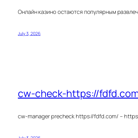
Онлайн казино остаются популярным развлеч
July 3, 2026
cw-check-https://fdfd.com
cw-manager precheck https://fdfd.com/ – https
July 3, 2026