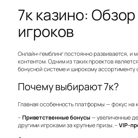
7к казино: Обзо
игроков
Онлайн-гемблинг постоянно развивается, и 
контентом. Одним из таких проектов являетс
бонусной системе и широкому ассортименту 
Почему выбирают 7к?
Главная особенность платформы — фокус на к
–
Приветственные бонусы
— увеличенные де
другими игроками за крупные призы. –
VIP-п