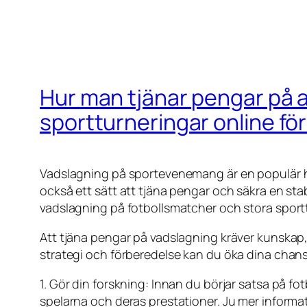
Hur man tjänar pengar på a
sportturneringar online för 
Vadslagning på sportevenemang är en populär ho
också ett sätt att tjäna pengar och säkra en stab
vadslagning på fotbollsmatcher och stora sporttu
Att tjäna pengar på vadslagning kräver kunskap,
strategi och förberedelse kan du öka dina chanse
1. Gör din forskning: Innan du börjar satsa på fo
spelarna och deras prestationer. Ju mer informat