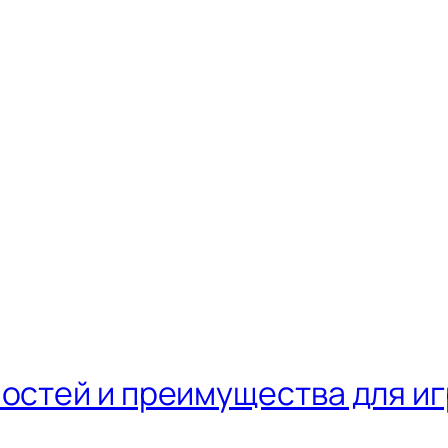
ностей и преимущества для и