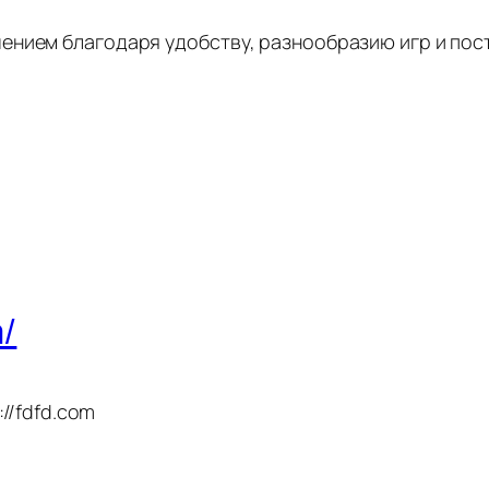
ением благодаря удобству, разнообразию игр и пос
/
://fdfd.com