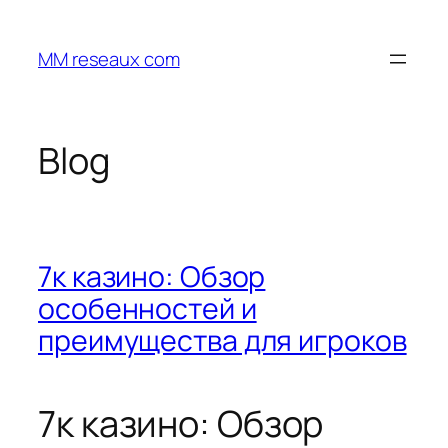
Skip
to
MM reseaux com
content
Blog
7к казино: Обзор
особенностей и
преимущества для игроков
7к казино: Обзор