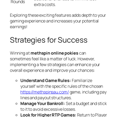
Rounds
extra costs.
Exploring these exciting features adds depth to your
gaming experience and increases your potential
earnings!
Strategies for Success
Winning at
methspin online pokies
can
sometimes feel like a matter of luck. However,
implementing a few strategies can enhance your
overall experience and improve your chances:
Understand Game Rules:
Familiarize
yourself with the specific rules of the chosen
https://methspinsau.com/
game, including pay
lines and payout structures.
Manage Your Bankroll:
Set a budget and stick
to it to avoid excessive losses.
Look for Higher RTP Games:
Return to Player