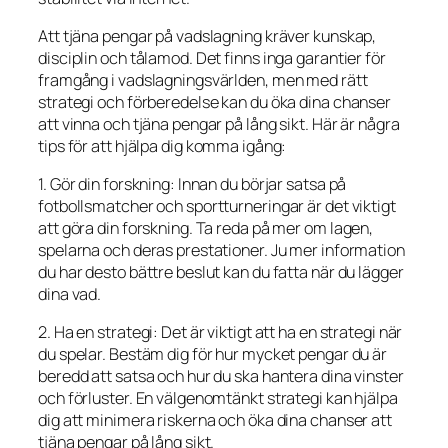
Att tjäna pengar på vadslagning kräver kunskap,
disciplin och tålamod. Det finns inga garantier för
framgång i vadslagningsvärlden, men med rätt
strategi och förberedelse kan du öka dina chanser
att vinna och tjäna pengar på lång sikt. Här är några
tips för att hjälpa dig komma igång:
1. Gör din forskning: Innan du börjar satsa på
fotbollsmatcher och sportturneringar är det viktigt
att göra din forskning. Ta reda på mer om lagen,
spelarna och deras prestationer. Ju mer information
du har desto bättre beslut kan du fatta när du lägger
dina vad.
2. Ha en strategi: Det är viktigt att ha en strategi när
du spelar. Bestäm dig för hur mycket pengar du är
beredd att satsa och hur du ska hantera dina vinster
och förluster. En välgenomtänkt strategi kan hjälpa
dig att minimera riskerna och öka dina chanser att
tjäna pengar på lång sikt.