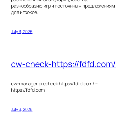
разнообразию игр и постоянным предложениям
для игроков.
July 3, 2026
cw-check-https://fdfd.com/
cw-manager precheck https://fdfd.com/ –
https://fdfd.com
July 3, 2026