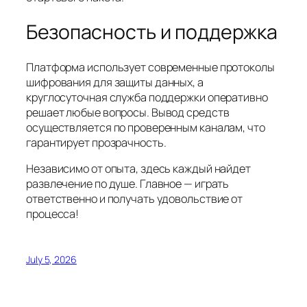
Безопасность и поддержка
Платформа использует современные протоколы
шифрования для защиты данных, а
круглосуточная служба поддержки оперативно
решает любые вопросы. Вывод средств
осуществляется по проверенным каналам, что
гарантирует прозрачность.
Независимо от опыта, здесь каждый найдет
развлечение по душе. Главное — играть
ответственно и получать удовольствие от
процесса!
July 5, 2026