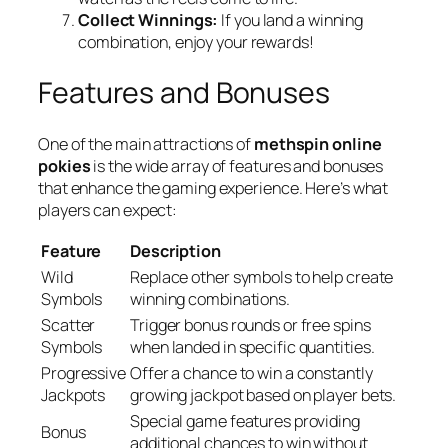
Collect Winnings:
If you land a winning
combination, enjoy your rewards!
Features and Bonuses
One of the main attractions of
methspin online
pokies
is the wide array of features and bonuses
that enhance the gaming experience. Here’s what
players can expect:
Feature
Description
Wild
Replace other symbols to help create
Symbols
winning combinations.
Scatter
Trigger bonus rounds or free spins
Symbols
when landed in specific quantities.
Progressive
Offer a chance to win a constantly
Jackpots
growing jackpot based on player bets.
Special game features providing
Bonus
additional chances to win without