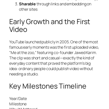
Sharable
through links and embedding on
other sites
Early Growth and the First
Video
YouTube launched publicly in 2005. One of the most
famous early moments was the first uploaded video,
“Me at the zoo,” featuring co-founder Jawed Karim.
The clip was short and casual—exactly the kind of
everyday content that proved the platform’s big
idea: ordinary people could publish video without
needing a studio.
Key Milestones Timeline
Year/Date
Milestone