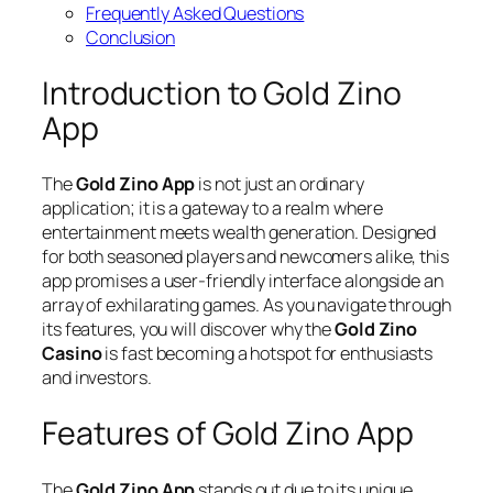
Frequently Asked Questions
Conclusion
Introduction to Gold Zino
App
The
Gold Zino App
is not just an ordinary
application; it is a gateway to a realm where
entertainment meets wealth generation. Designed
for both seasoned players and newcomers alike, this
app promises a user-friendly interface alongside an
array of exhilarating games. As you navigate through
its features, you will discover why the
Gold Zino
Casino
is fast becoming a hotspot for enthusiasts
and investors.
Features of Gold Zino App
The
Gold Zino App
stands out due to its unique