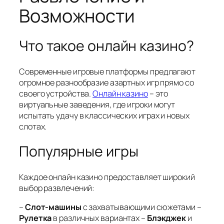
Возможности
Что такое онлайн казино?
Современные игровые платформы предлагают
огромное разнообразие азартных игр прямо со
своего устройства.
Онлайн казино
– это
виртуальные заведения, где игроки могут
испытать удачу в классических играх и новых
слотах.
Популярные игры
Каждое онлайн казино предоставляет широкий
выбор развлечений:
–
Слот-машины
с захватывающими сюжетами –
Рулетка
в различных вариантах –
Блэкджек
и