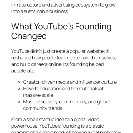
infrastructure and advertising ecosystem to grow
into a sustainable business.
What YouTube’s Founding
Changed
YouTube didn’t just create a popular website; it
reshaped how people learn, entertain themselves,
and build careers online. Its founding helped
accelerate:
Creator-driven media and influencer culture
How-to education and free tutorials at
massive scale
Music discovery, commentary, and global
community trends
From a small startup idea to a global video
powerhouse, YouTube’s founding is a classic
example of a simple product solving a real problem—