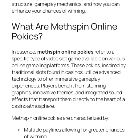
structure, gameplay mechanics, and how you can
enhance your chances of winning.
What Are Methspin Online
Pokies?
In essence,
methspin online pokies
refer to a
specific type of video slot game available on various
online gambling platforms. These pokies, inspired by
traditional slots found in casinos, utilize advanced
technology to offer immersive gameplay
experiences. Players benefit from stunning
graphics, innovative themes, and integrated sound
effects that transport them directly to the heart of a
casino atmosphere.
Methspin online pokies are characterized by:
Multiple paylines allowing for greater chances
of winning.