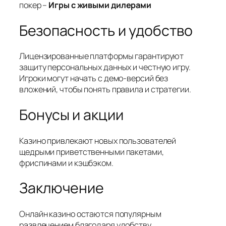
покер –
Игры с живыми дилерами
Безопасность и удобство
Лицензированные платформы гарантируют
защиту персональных данных и честную игру.
Игроки могут начать с демо-версий без
вложений, чтобы понять правила и стратегии.
Бонусы и акции
Казино привлекают новых пользователей
щедрыми приветственными пакетами,
фриспинами и кэшбэком.
Заключение
Онлайн казино остаются популярным
развлечением благодаря удобству,