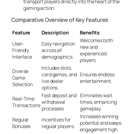
transport players directly into the heart of the
gaming action.
Comparative Overview of Key Features
Feature
Description
Benefits
Welcomes both
User-
Easy navigation
new and
Friendly
across all
experienced
Interface
demographics.
players.
Includes slots,
Diverse
card games, and
Ensures endless
Game
live dealer
entertainment.
Selection
options.
Fast deposit and
Eliminates wait
Real-Time
withdrawal
times, enhancing
Transactions
processes.
gameplay.
Increases winning
Regular
Incentives for
potential and keeps
Bonuses
regular players.
engagement high.