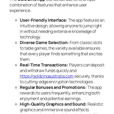
combination of features that enhance user
experience:
User-Friendly Interface:
The app features an
intuitive design, allowing anyone to jump right
in without needing extensive knowledge of
technology.
Diverse Game Selection:
From classic slots
to table games, the variety available ensures
that every player finds something that excites
them.
Real-Time Transactions:
Players can deposit
and withdraw funds quickly and
https://goldzinoaustralia.com
securely, thanks
to cutting-edge encryption technologies.
Regular Bonuses and Promotions:
The app
rewards its users frequently, enhancing both
enjoyment and potential earnings.
High-Quality Graphics and Sound:
Realistic
graphics and immersive sound effects