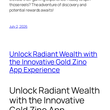
those reels? The adventure of discovery and
potential rewards awaits!
July 2, 2026
Unlock Radiant Wealth with
the Innovative Gold Zino
App Experience
Unlock Radiant Wealth
with the Innovative
Gold Zino App