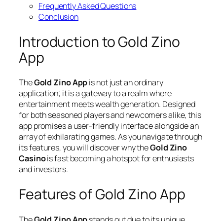
Frequently Asked Questions
Conclusion
Introduction to Gold Zino
App
The
Gold Zino App
is not just an ordinary
application; it is a gateway to a realm where
entertainment meets wealth generation. Designed
for both seasoned players and newcomers alike, this
app promises a user-friendly interface alongside an
array of exhilarating games. As you navigate through
its features, you will discover why the
Gold Zino
Casino
is fast becoming a hotspot for enthusiasts
and investors.
Features of Gold Zino App
The
Gold Zino App
stands out due to its unique