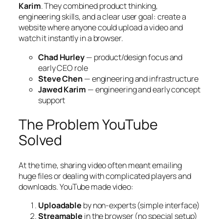
Karim
. They combined product thinking,
engineering skills, and a clear user goal: create a
website where anyone could upload a video and
watch it instantly in a browser.
Chad Hurley
— product/design focus and
early CEO role
Steve Chen
— engineering and infrastructure
Jawed Karim
— engineering and early concept
support
The Problem YouTube
Solved
At the time, sharing video often meant emailing
huge files or dealing with complicated players and
downloads. YouTube made video:
Uploadable
by non-experts (simple interface)
Streamable
in the browser (no special setup)