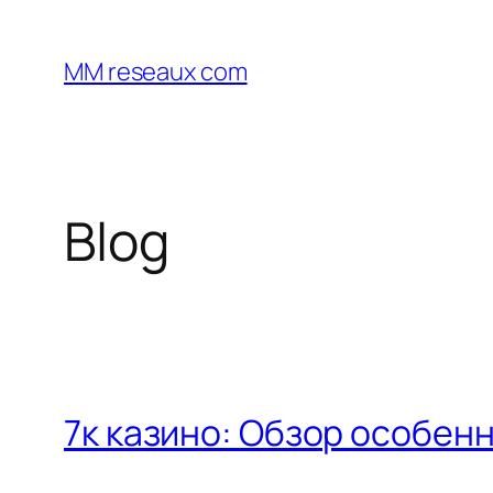
Skip
to
MM reseaux com
content
Blog
7к казино: Обзор особен