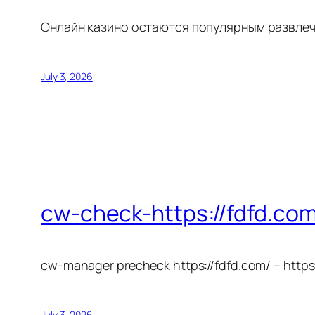
Онлайн казино остаются популярным развлеч
July 3, 2026
cw-check-https://fdfd.com
cw-manager precheck https://fdfd.com/ – https
July 3, 2026