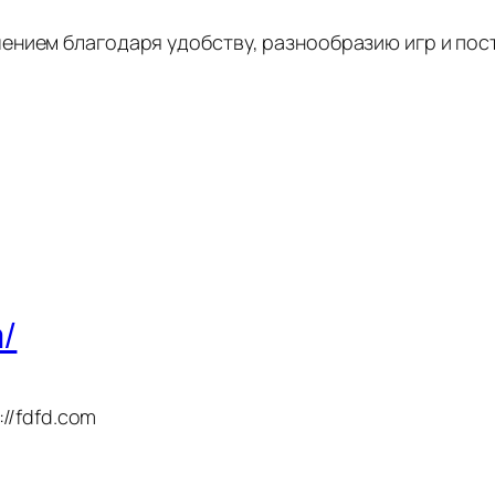
ением благодаря удобству, разнообразию игр и пос
/
://fdfd.com