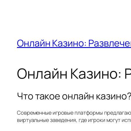
Онлайн Казино: Развлеч
Онлайн Казино: 
Что такое онлайн казино
Современные игровые платформы предлагают
виртуальные заведения, где игроки могут исп