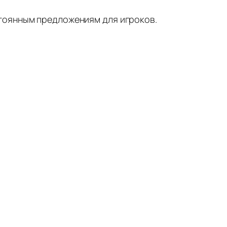
тоянным предложениям для игроков.