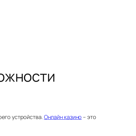
можности
оего устройства.
Онлайн казино
– это