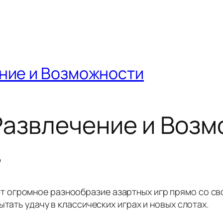
ение и Возможности
Развлечение и Воз
?
 огромное разнообразие азартных игр прямо со св
ытать удачу в классических играх и новых слотах.