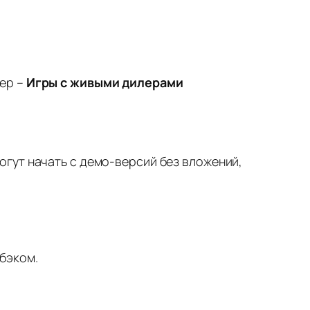
ер –
Игры с живыми дилерами
гут начать с демо-версий без вложений,
бэком.