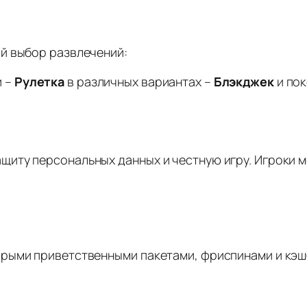
й выбор развлечений:
и –
Рулетка
в различных вариантах –
Блэкджек
и пок
ту персональных данных и честную игру. Игроки мо
рыми приветственными пакетами, фриспинами и кэш