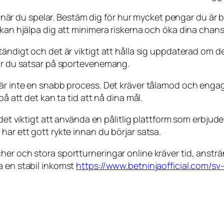
egi när du spelar. Bestäm dig för hur mycket pengar du ä
kan hjälpa dig att minimera riskerna och öka dina chanse
ständigt och det är viktigt att hålla sig uppdaterad o
när du satsar på sportevenemang.
g är inte en snabb process. Det kräver tålamod och eng
på att det kan ta tid att nå dina mål.
et viktigt att använda en pålitlig plattform som erbjuder 
har ett gott rykte innan du börjar satsa.
her och stora sportturneringar online kräver tid, anst
a en stabil inkomst
https://www.betninjaofficial.com/sv