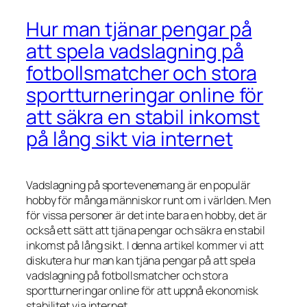
Hur man tjänar pengar på
att spela vadslagning på
fotbollsmatcher och stora
sportturneringar online för
att säkra en stabil inkomst
på lång sikt via internet
Vadslagning på sportevenemang är en populär
hobby för många människor runt om i världen. Men
för vissa personer är det inte bara en hobby, det är
också ett sätt att tjäna pengar och säkra en stabil
inkomst på lång sikt. I denna artikel kommer vi att
diskutera hur man kan tjäna pengar på att spela
vadslagning på fotbollsmatcher och stora
sportturneringar online för att uppnå ekonomisk
stabilitet via internet.