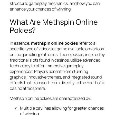
structure, gameplay mechanics, and how you can
enhance your chances of winning.
What Are Methspin Online
Pokies?
In essence,
methspin online pokies
refer to a
specific type of video slot game available on various
online gambling platforms. These pokies, inspired by
traditional slots found in casinos, utilize advanced
technology to offer immersive gameplay
experiences. Players benefit from stunning
graphics, innovative themes, and integrated sound
effects that transport them directly to the heart of a
casino atmosphere.
Methspin online pokies are characterized by:
Multiple paylines allowing for greater chances
of winning.