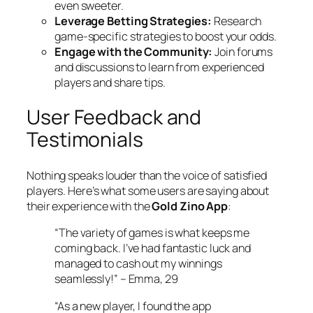
even sweeter.
Leverage Betting Strategies:
Research
game-specific strategies to boost your odds.
Engage with the Community:
Join forums
and discussions to learn from experienced
players and share tips.
User Feedback and
Testimonials
Nothing speaks louder than the voice of satisfied
players. Here’s what some users are saying about
their experience with the
Gold Zino App
:
“The variety of games is what keeps me
coming back. I’ve had fantastic luck and
managed to cash out my winnings
seamlessly!” – Emma, 29
“As a new player, I found the app