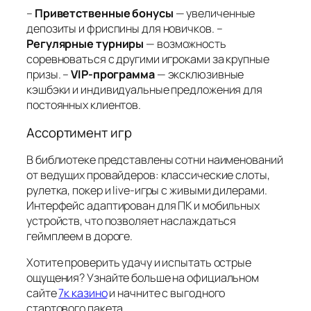
–
Приветственные бонусы
— увеличенные
депозиты и фриспины для новичков. –
Регулярные турниры
— возможность
соревноваться с другими игроками за крупные
призы. –
VIP-программа
— эксклюзивные
кэшбэки и индивидуальные предложения для
постоянных клиентов.
Ассортимент игр
В библиотеке представлены сотни наименований
от ведущих провайдеров: классические слоты,
рулетка, покер и live-игры с живыми дилерами.
Интерфейс адаптирован для ПК и мобильных
устройств, что позволяет наслаждаться
геймплеем в дороге.
Хотите проверить удачу и испытать острые
ощущения? Узнайте больше на официальном
сайте
7к казино
и начните с выгодного
стартового пакета.