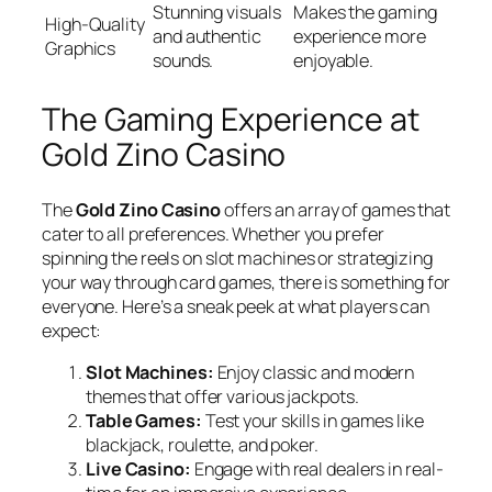
Stunning visuals
Makes the gaming
High-Quality
and authentic
experience more
Graphics
sounds.
enjoyable.
The Gaming Experience at
Gold Zino Casino
The
Gold Zino Casino
offers an array of games that
cater to all preferences. Whether you prefer
spinning the reels on slot machines or strategizing
your way through card games, there is something for
everyone. Here’s a sneak peek at what players can
expect:
Slot Machines:
Enjoy classic and modern
themes that offer various jackpots.
Table Games:
Test your skills in games like
blackjack, roulette, and poker.
Live Casino:
Engage with real dealers in real-