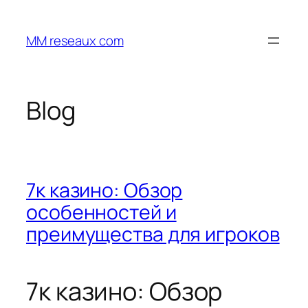
Skip
to
MM reseaux com
content
Blog
7к казино: Обзор
особенностей и
преимущества для игроков
7к казино: Обзор