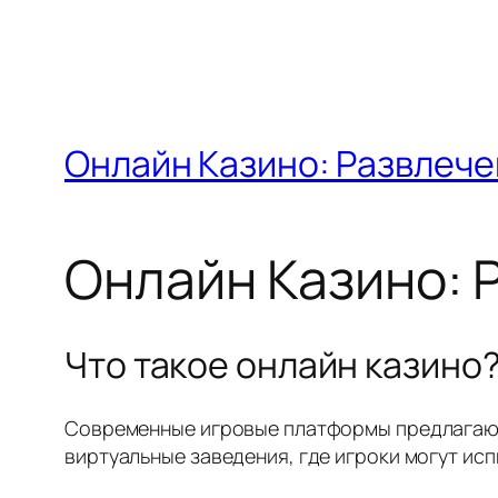
Онлайн Казино: Развлеч
Онлайн Казино: 
Что такое онлайн казино
Современные игровые платформы предлагают
виртуальные заведения, где игроки могут исп