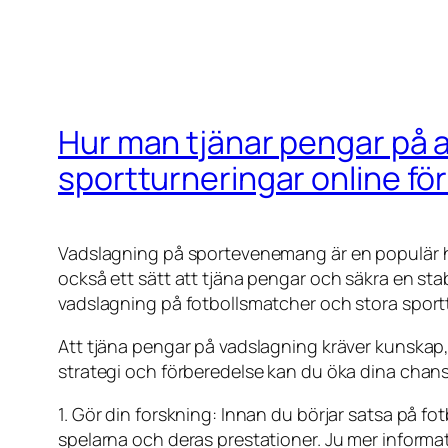
Hur man tjänar pengar på a
sportturneringar online för 
Vadslagning på sportevenemang är en populär ho
också ett sätt att tjäna pengar och säkra en stab
vadslagning på fotbollsmatcher och stora sporttu
Att tjäna pengar på vadslagning kräver kunskap,
strategi och förberedelse kan du öka dina chanse
1. Gör din forskning: Innan du börjar satsa på fo
spelarna och deras prestationer. Ju mer informat