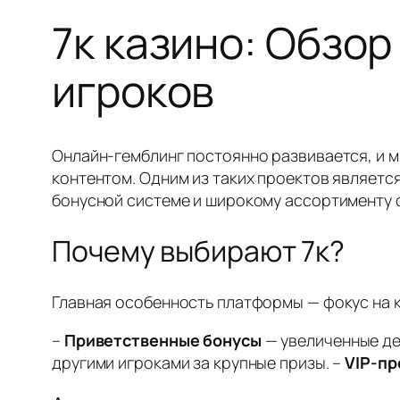
7к казино: Обзо
игроков
Онлайн-гемблинг постоянно развивается, и 
контентом. Одним из таких проектов являетс
бонусной системе и широкому ассортименту 
Почему выбирают 7к?
Главная особенность платформы — фокус на к
–
Приветственные бонусы
— увеличенные де
другими игроками за крупные призы. –
VIP-п