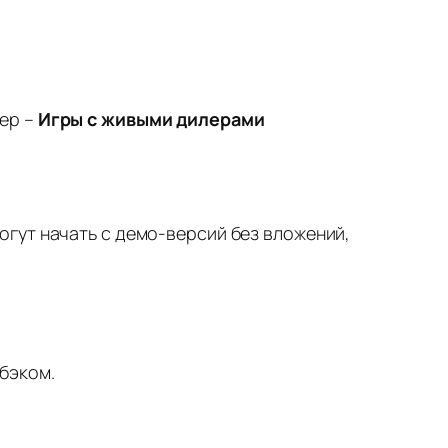
ер –
Игры с живыми дилерами
гут начать с демо-версий без вложений,
бэком.