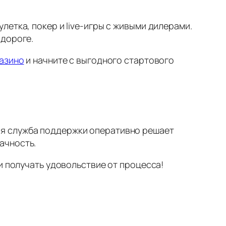
етка, покер и live-игры с живыми дилерами.
 дороге.
казино
и начните с выгодного стартового
ая служба поддержки оперативно решает
ачность.
и получать удовольствие от процесса!