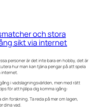
lsmatcher och stora
ång sikt via internet
sa personer är det inte bara en hobby, det är
iskutera hur man kan tjäna pengar på att spela
 internet.
amgång i vadslagningsvärlden, men med rätt
tips för att hjälpa dig komma igång:
ra din forskning. Ta reda på mer om lagen,
r dina vad.