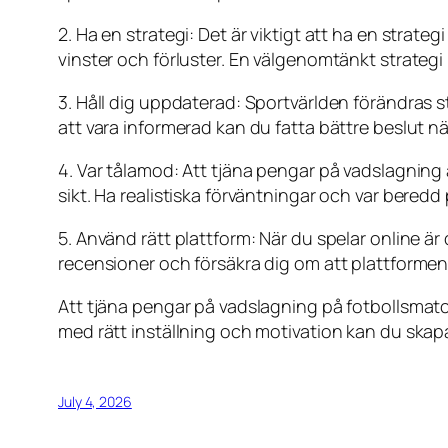
2. Ha en strategi: Det är viktigt att ha en strat
vinster och förluster. En välgenomtänkt strategi 
3. Håll dig uppdaterad: Sportvärlden förändras 
att vara informerad kan du fatta bättre beslut 
4. Var tålamod: Att tjäna pengar på vadslagnin
sikt. Ha realistiska förväntningar och var beredd 
5. Använd rätt plattform: När du spelar online är d
recensioner och försäkra dig om att plattformen 
Att tjäna pengar på vadslagning på fotbollsmatc
med rätt inställning och motivation kan du skap
July 4, 2026