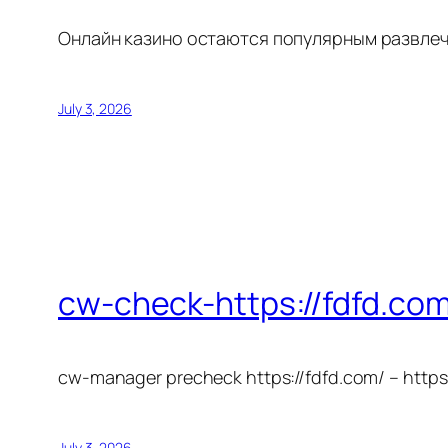
Онлайн казино остаются популярным развлеч
July 3, 2026
cw-check-https://fdfd.com
cw-manager precheck https://fdfd.com/ – https
July 3, 2026