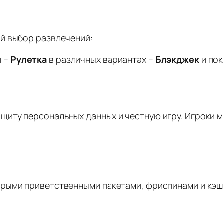
й выбор развлечений:
и –
Рулетка
в различных вариантах –
Блэкджек
и пок
ту персональных данных и честную игру. Игроки мо
рыми приветственными пакетами, фриспинами и кэш