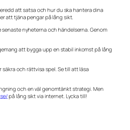
r beredd att satsa och hur du ska hantera dina
r att tjäna pengar på lång sikt.
m de senaste nyheterna och händelserna. Genom
agemang att bygga upp en stabil inkomst på lång
säkra och rättvisa spel. Se till att läsa
rängning och en väl genomtänkt strategi. Men
-se/
på lång sikt via internet. Lycka till!