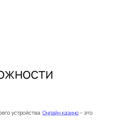
можности
оего устройства.
Онлайн казино
– это