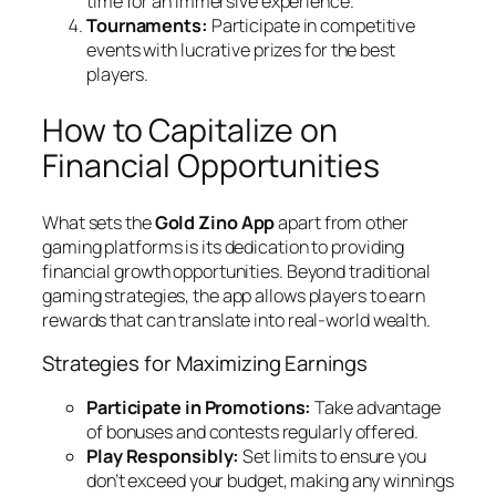
time for an immersive experience.
Tournaments:
Participate in competitive
events with lucrative prizes for the best
players.
How to Capitalize on
Financial Opportunities
What sets the
Gold Zino App
apart from other
gaming platforms is its dedication to providing
financial growth opportunities. Beyond traditional
gaming strategies, the app allows players to earn
rewards that can translate into real-world wealth.
Strategies for Maximizing Earnings
Participate in Promotions:
Take advantage
of bonuses and contests regularly offered.
Play Responsibly:
Set limits to ensure you
don’t exceed your budget, making any winnings