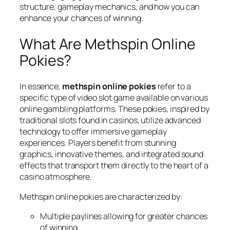
structure, gameplay mechanics, and how you can
enhance your chances of winning.
What Are Methspin Online
Pokies?
In essence,
methspin online pokies
refer to a
specific type of video slot game available on various
online gambling platforms. These pokies, inspired by
traditional slots found in casinos, utilize advanced
technology to offer immersive gameplay
experiences. Players benefit from stunning
graphics, innovative themes, and integrated sound
effects that transport them directly to the heart of a
casino atmosphere.
Methspin online pokies are characterized by:
Multiple paylines allowing for greater chances
of winning.