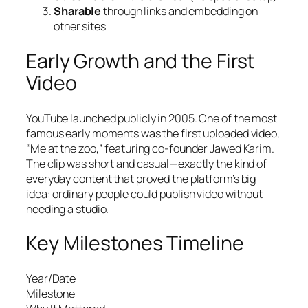
Sharable
through links and embedding on
other sites
Early Growth and the First
Video
YouTube launched publicly in 2005. One of the most
famous early moments was the first uploaded video,
“Me at the zoo,” featuring co-founder Jawed Karim.
The clip was short and casual—exactly the kind of
everyday content that proved the platform’s big
idea: ordinary people could publish video without
needing a studio.
Key Milestones Timeline
Year/Date
Milestone