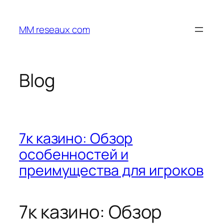
Skip
to
MM reseaux com
content
Blog
7к казино: Обзор
особенностей и
преимущества для игроков
7к казино: Обзор