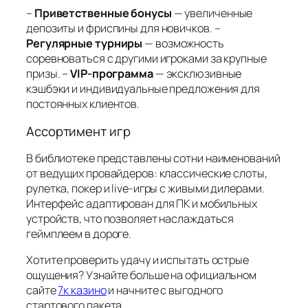
–
Приветственные бонусы
— увеличенные
депозиты и фриспины для новичков. –
Регулярные турниры
— возможность
соревноваться с другими игроками за крупные
призы. –
VIP-программа
— эксклюзивные
кэшбэки и индивидуальные предложения для
постоянных клиентов.
Ассортимент игр
В библиотеке представлены сотни наименований
от ведущих провайдеров: классические слоты,
рулетка, покер и live-игры с живыми дилерами.
Интерфейс адаптирован для ПК и мобильных
устройств, что позволяет наслаждаться
геймплеем в дороге.
Хотите проверить удачу и испытать острые
ощущения? Узнайте больше на официальном
сайте
7к казино
и начните с выгодного
стартового пакета.