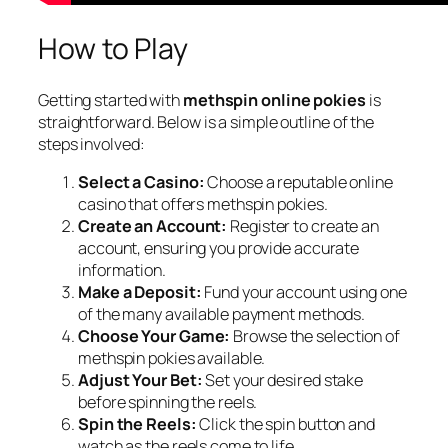
How to Play
Getting started with
methspin online pokies
is
straightforward. Below is a simple outline of the
steps involved:
Select a Casino:
Choose a reputable online
casino that offers methspin pokies.
Create an Account:
Register to create an
account, ensuring you provide accurate
information.
Make a Deposit:
Fund your account using one
of the many available payment methods.
Choose Your Game:
Browse the selection of
methspin pokies available.
Adjust Your Bet:
Set your desired stake
before spinning the reels.
Spin the Reels:
Click the spin button and
watch as the reels come to life.