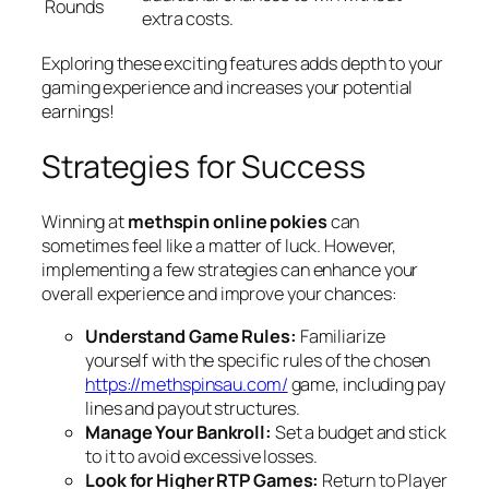
Rounds
extra costs.
Exploring these exciting features adds depth to your
gaming experience and increases your potential
earnings!
Strategies for Success
Winning at
methspin online pokies
can
sometimes feel like a matter of luck. However,
implementing a few strategies can enhance your
overall experience and improve your chances:
Understand Game Rules:
Familiarize
yourself with the specific rules of the chosen
https://methspinsau.com/
game, including pay
lines and payout structures.
Manage Your Bankroll:
Set a budget and stick
to it to avoid excessive losses.
Look for Higher RTP Games:
Return to Player