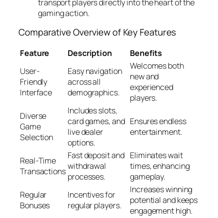
transport players directly into the heart of the
gaming action.
Comparative Overview of Key Features
Feature
Description
Benefits
Welcomes both
User-
Easy navigation
new and
Friendly
across all
experienced
Interface
demographics.
players.
Includes slots,
Diverse
card games, and
Ensures endless
Game
live dealer
entertainment.
Selection
options.
Fast deposit and
Eliminates wait
Real-Time
withdrawal
times, enhancing
Transactions
processes.
gameplay.
Increases winning
Regular
Incentives for
potential and keeps
Bonuses
regular players.
engagement high.