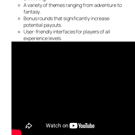
A variety of themes ranging from adventure to
fantasy.
Bonus rounds that significantly increase
potential payouts.
User-friendly interfaces for players of all
experience levels.