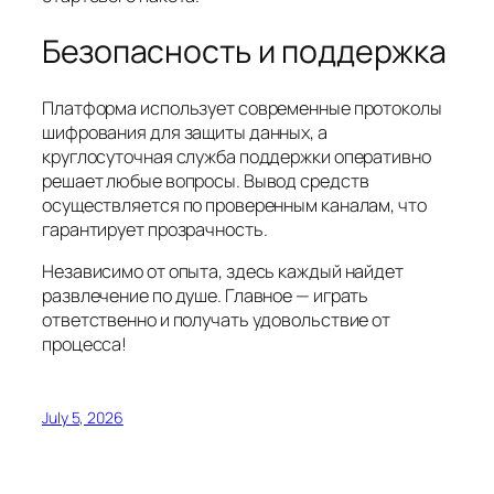
Безопасность и поддержка
Платформа использует современные протоколы
шифрования для защиты данных, а
круглосуточная служба поддержки оперативно
решает любые вопросы. Вывод средств
осуществляется по проверенным каналам, что
гарантирует прозрачность.
Независимо от опыта, здесь каждый найдет
развлечение по душе. Главное — играть
ответственно и получать удовольствие от
процесса!
July 5, 2026