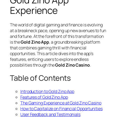
Experience
The world of digital gaming and finance is evolving
at a breakneck pace, opening up new avenues to fun
and fortune. At the forefront of this transformation
is the
Gold Zino App
, a groundbreaking platform
that combines gaming thrill with financial
opportunities. This article dives into the app’s
features, enticing users to explore endless
possibilities through the
Gold Zino Casino
.
Table of Contents
Introduction to Gold Zino App
Features of Gold Zino App
The Gaming Experience at Gold Zino Casino
How to Capitalize on Financial Opportunities
User Feedback and Testimonials