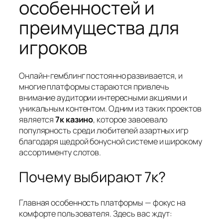
особенностей и
преимущества для
игроков
Онлайн-гемблинг постоянно развивается, и
многие платформы стараются привлечь
внимание аудитории интересными акциями и
уникальным контентом. Одним из таких проектов
является
7к казино
, которое завоевало
популярность среди любителей азартных игр
благодаря щедрой бонусной системе и широкому
ассортименту слотов.
Почему выбирают 7к?
Главная особенность платформы — фокус на
комфорте пользователя. Здесь вас ждут: