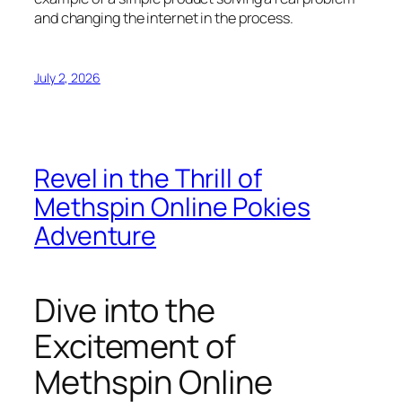
and changing the internet in the process.
July 2, 2026
Revel in the Thrill of
Methspin Online Pokies
Adventure
Dive into the
Excitement of
Methspin Online