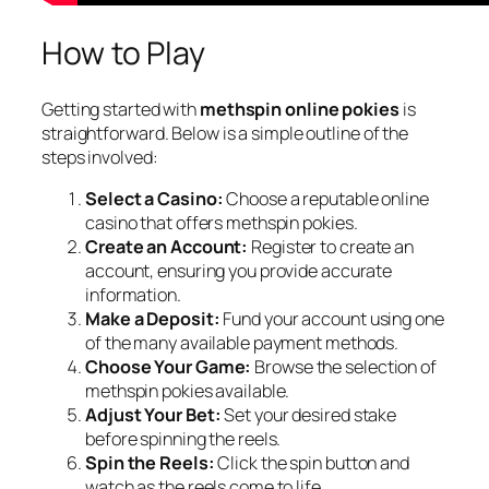
How to Play
Getting started with
methspin online pokies
is
straightforward. Below is a simple outline of the
steps involved:
Select a Casino:
Choose a reputable online
casino that offers methspin pokies.
Create an Account:
Register to create an
account, ensuring you provide accurate
information.
Make a Deposit:
Fund your account using one
of the many available payment methods.
Choose Your Game:
Browse the selection of
methspin pokies available.
Adjust Your Bet:
Set your desired stake
before spinning the reels.
Spin the Reels:
Click the spin button and
watch as the reels come to life.