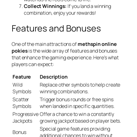
Collect Winnings:
If you land a winning
combination, enjoy your rewards!
Features and Bonuses
One of the main attractions of
methspin online
pokies
is the wide array of features and bonuses
that enhance the gaming experience. Here’s what
players can expect:
Feature
Description
Wild
Replace other symbols to help create
Symbols
winning combinations.
Scatter
Trigger bonus rounds or free spins
Symbols
when landed in specific quantities.
Progressive
Offer a chance to win a constantly
Jackpots
growing jackpot based on player bets.
Special game features providing
Bonus
additional chances to win without