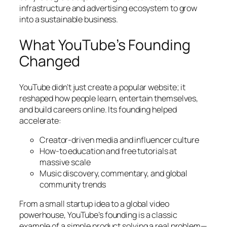
infrastructure and advertising ecosystem to grow
into a sustainable business.
What YouTube’s Founding
Changed
YouTube didn’t just create a popular website; it
reshaped how people learn, entertain themselves,
and build careers online. Its founding helped
accelerate:
Creator-driven media and influencer culture
How-to education and free tutorials at
massive scale
Music discovery, commentary, and global
community trends
From a small startup idea to a global video
powerhouse, YouTube’s founding is a classic
example of a simple product solving a real problem—