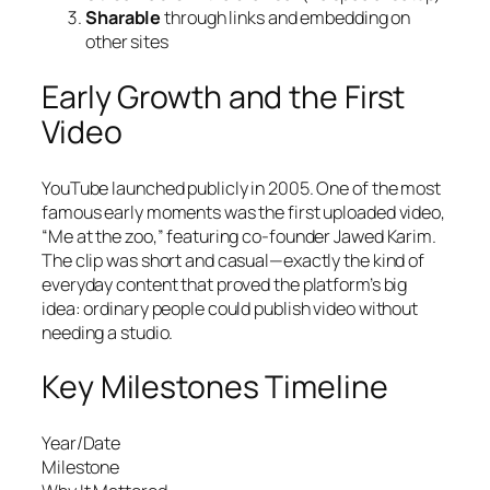
Sharable
through links and embedding on
other sites
Early Growth and the First
Video
YouTube launched publicly in 2005. One of the most
famous early moments was the first uploaded video,
“Me at the zoo,” featuring co-founder Jawed Karim.
The clip was short and casual—exactly the kind of
everyday content that proved the platform’s big
idea: ordinary people could publish video without
needing a studio.
Key Milestones Timeline
Year/Date
Milestone