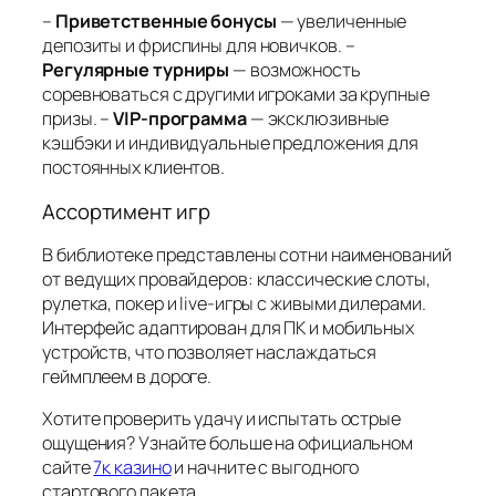
–
Приветственные бонусы
— увеличенные
депозиты и фриспины для новичков. –
Регулярные турниры
— возможность
соревноваться с другими игроками за крупные
призы. –
VIP-программа
— эксклюзивные
кэшбэки и индивидуальные предложения для
постоянных клиентов.
Ассортимент игр
В библиотеке представлены сотни наименований
от ведущих провайдеров: классические слоты,
рулетка, покер и live-игры с живыми дилерами.
Интерфейс адаптирован для ПК и мобильных
устройств, что позволяет наслаждаться
геймплеем в дороге.
Хотите проверить удачу и испытать острые
ощущения? Узнайте больше на официальном
сайте
7к казино
и начните с выгодного
стартового пакета.