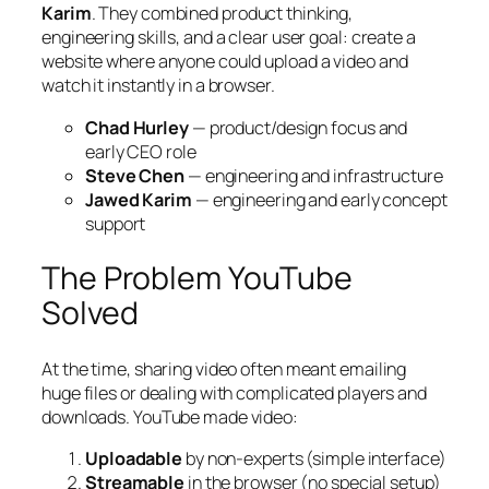
Karim
. They combined product thinking,
engineering skills, and a clear user goal: create a
website where anyone could upload a video and
watch it instantly in a browser.
Chad Hurley
— product/design focus and
early CEO role
Steve Chen
— engineering and infrastructure
Jawed Karim
— engineering and early concept
support
The Problem YouTube
Solved
At the time, sharing video often meant emailing
huge files or dealing with complicated players and
downloads. YouTube made video:
Uploadable
by non-experts (simple interface)
Streamable
in the browser (no special setup)