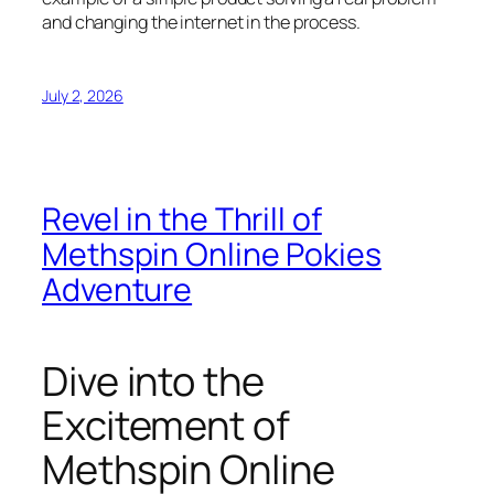
and changing the internet in the process.
July 2, 2026
Revel in the Thrill of
Methspin Online Pokies
Adventure
Dive into the
Excitement of
Methspin Online