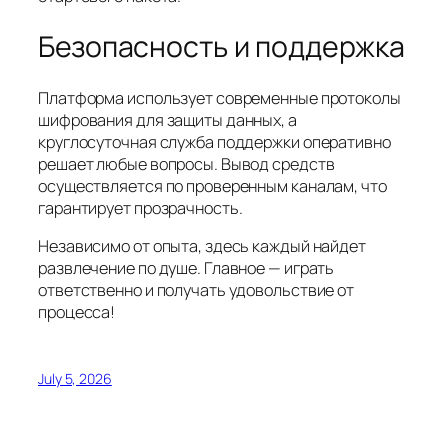
Безопасность и поддержка
Платформа использует современные протоколы
шифрования для защиты данных, а
круглосуточная служба поддержки оперативно
решает любые вопросы. Вывод средств
осуществляется по проверенным каналам, что
гарантирует прозрачность.
Независимо от опыта, здесь каждый найдет
развлечение по душе. Главное — играть
ответственно и получать удовольствие от
процесса!
July 5, 2026