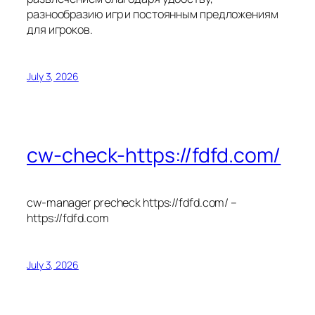
разнообразию игр и постоянным предложениям
для игроков.
July 3, 2026
cw-check-https://fdfd.com/
cw-manager precheck https://fdfd.com/ –
https://fdfd.com
July 3, 2026