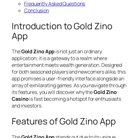
Frequently Asked Questions
Conclusion
Introduction to Gold Zino
App
The
Gold Zino App
is not just an ordinary
application; it is a gateway to a realm where
entertainment meets wealth generation. Designed
for both seasoned players and newcomers alike, this
app promises a user-friendly interface alongside an
array of exhilarating games. As you navigate through
its features, you will discover why the
Gold Zino
Casino
is fast becoming a hotspot for enthusiasts
and investors.
Features of Gold Zino App
The
Gold Zino App
stands out due to its unique