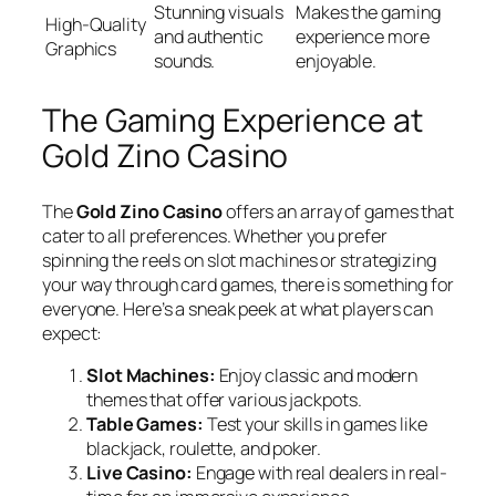
Stunning visuals
Makes the gaming
High-Quality
and authentic
experience more
Graphics
sounds.
enjoyable.
The Gaming Experience at
Gold Zino Casino
The
Gold Zino Casino
offers an array of games that
cater to all preferences. Whether you prefer
spinning the reels on slot machines or strategizing
your way through card games, there is something for
everyone. Here’s a sneak peek at what players can
expect:
Slot Machines:
Enjoy classic and modern
themes that offer various jackpots.
Table Games:
Test your skills in games like
blackjack, roulette, and poker.
Live Casino:
Engage with real dealers in real-