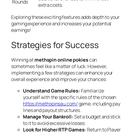
Rounds
extra costs.
Exploring these exciting features adds depth to your
gaming experience and increases your potential
earnings!
Strategies for Success
Winning at
methspin online pokies
can
sometimes feel like a matter of luck. However,
implementing a few strategies can enhance your
overall experience and improve your chances:
Understand Game Rules:
Familiarize
yourself with the specific rules of the chosen
https://methspinsau.com/
game, including pay
lines and payout structures.
Manage Your Bankroll:
Set a budget and stick
to it to avoid excessive losses.
Look for Higher RTP Games:
Return to Player