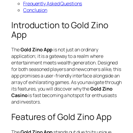
Frequently Asked Questions
Conclusion
Introduction to Gold Zino
App
The
Gold Zino App
is not just an ordinary
application; it is a gateway to a realm where
entertainment meets wealth generation. Designed
for both seasoned players and newcomers alike, this
app promises a user-friendly interface alongside an
array of exhilarating games. As you navigate through
its features, you will discover why the
Gold Zino
Casino
is fast becoming a hotspot for enthusiasts
and investors.
Features of Gold Zino App
The
Gold Zino App
stands out due to its unique