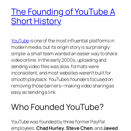
The Founding of YouTube A
Short History
YouTube
is one of the most influential platforms in
modern media, but its origin story is surprisingly
simple: a small team wanted an easier way to share
video online. In the early 2000s, uploading and
sending video files was slow, formats were
inconsistent, and most websites weren’t built for
smooth playback. YouTube’s founders focused on
removing those barriers—making video sharing as
easy as sending a link.
Who Founded YouTube?
YouTube was founded by three former PayPal
employees:
Chad Hurley
,
Steve Chen
, and
Jawed