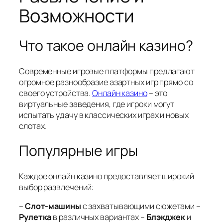
Возможности
Что такое онлайн казино?
Современные игровые платформы предлагают
огромное разнообразие азартных игр прямо со
своего устройства.
Онлайн казино
– это
виртуальные заведения, где игроки могут
испытать удачу в классических играх и новых
слотах.
Популярные игры
Каждое онлайн казино предоставляет широкий
выбор развлечений:
–
Слот-машины
с захватывающими сюжетами –
Рулетка
в различных вариантах –
Блэкджек
и