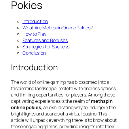
Pokies
Introduction
What Are Methspin Online Pokies?
How to Play
Features and Bonuses
Strategies for Success
Conclusion
Introduction
The world of online gaming has blossomed into a
fascinating landscape, replete with endless options
and thrilling opportunities for players. Among these
captivating experiences is the realm of
methspin
online pokies
, an exhilarating way to indulge in the
bright lights and sounds of a virtual casino. This
article will unpack everything there is to know about
these engaging games, providing insights into their