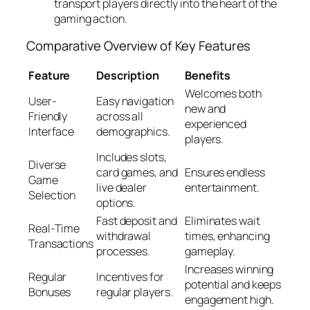
transport players directly into the heart of the
gaming action.
Comparative Overview of Key Features
Feature
Description
Benefits
Welcomes both
User-
Easy navigation
new and
Friendly
across all
experienced
Interface
demographics.
players.
Includes slots,
Diverse
card games, and
Ensures endless
Game
live dealer
entertainment.
Selection
options.
Fast deposit and
Eliminates wait
Real-Time
withdrawal
times, enhancing
Transactions
processes.
gameplay.
Increases winning
Regular
Incentives for
potential and keeps
Bonuses
regular players.
engagement high.