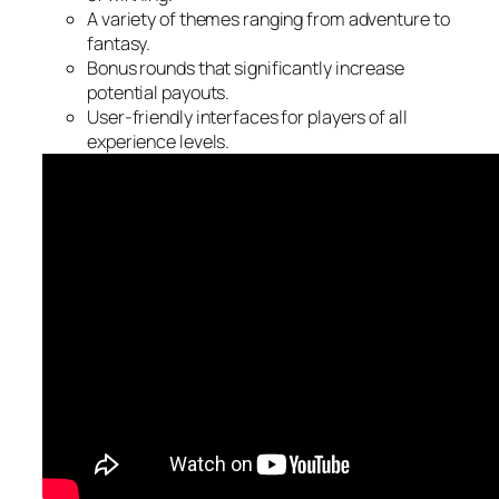
A variety of themes ranging from adventure to
fantasy.
Bonus rounds that significantly increase
potential payouts.
User-friendly interfaces for players of all
experience levels.