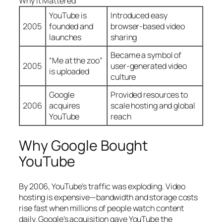
Why It Mattered
YouTube is
Introduced easy
2005
founded and
browser-based video
launches
sharing
Became a symbol of
“Me at the zoo”
2005
user-generated video
is uploaded
culture
Google
Provided resources to
2006
acquires
scale hosting and global
YouTube
reach
Why Google Bought
YouTube
By 2006, YouTube’s traffic was exploding. Video
hosting is expensive—bandwidth and storage costs
rise fast when millions of people watch content
daily. Google’s acquisition gave YouTube the