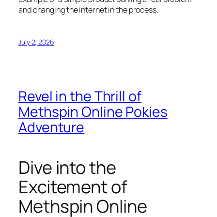
and changing the internet in the process.
July 2, 2026
Revel in the Thrill of
Methspin Online Pokies
Adventure
Dive into the
Excitement of
Methspin Online