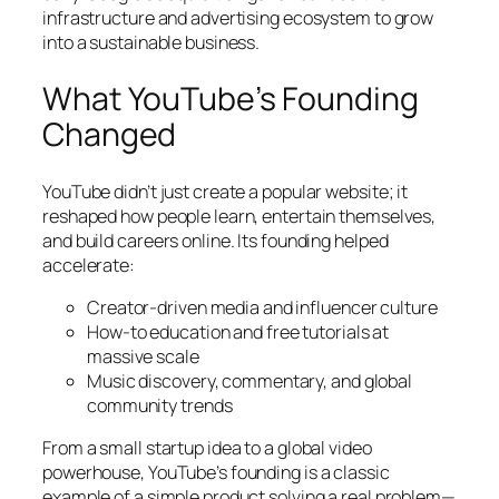
infrastructure and advertising ecosystem to grow
into a sustainable business.
What YouTube’s Founding
Changed
YouTube didn’t just create a popular website; it
reshaped how people learn, entertain themselves,
and build careers online. Its founding helped
accelerate:
Creator-driven media and influencer culture
How-to education and free tutorials at
massive scale
Music discovery, commentary, and global
community trends
From a small startup idea to a global video
powerhouse, YouTube’s founding is a classic
example of a simple product solving a real problem—