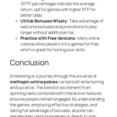
(RTP) percentages indicate the average
return; opt for games with higher RTP for
better odds.
Utilize Bonuses Wisely:
Take advantage of
welcome bonuses and promotions to play
longer without additional risk.
Practice with Free Versions:
Many online
casinos allow players to try games for free,
which is great for honing your skills.
Conclusion
Embarking on a journey through the universe of
methspin online pokies
can be both entertaining
and lucrative. The blend of excitement from
spinning reels combined with interactive features
ensures players remain engaged. By understanding
the games, employing effective strategies, and
taking full advantage of bonuses, anyone can
elevate their gaming experience. Ready to spin