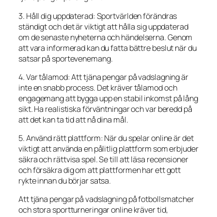
3. Håll dig uppdaterad: Sportvärlden förändras
ständigt och det är viktigt att hålla sig uppdaterad
om de senaste nyheterna och händelserna. Genom
att vara informerad kan du fatta bättre beslut när du
satsar på sportevenemang.
4. Var tålamod: Att tjäna pengar på vadslagning är
inte en snabb process. Det kräver tålamod och
engagemang att bygga upp en stabil inkomst på lång
sikt. Ha realistiska förväntningar och var beredd på
att det kan ta tid att nå dina mål.
5. Använd rätt plattform: När du spelar online är det
viktigt att använda en pålitlig plattform som erbjuder
säkra och rättvisa spel. Se till att läsa recensioner
och försäkra dig om att plattformen har ett gott
rykte innan du börjar satsa.
Att tjäna pengar på vadslagning på fotbollsmatcher
och stora sportturneringar online kräver tid,