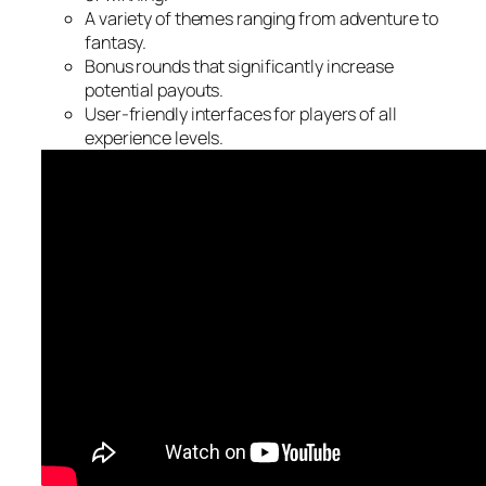
A variety of themes ranging from adventure to
fantasy.
Bonus rounds that significantly increase
potential payouts.
User-friendly interfaces for players of all
experience levels.