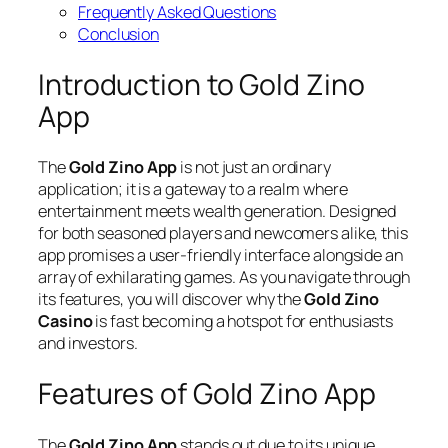
Frequently Asked Questions
Conclusion
Introduction to Gold Zino
App
The
Gold Zino App
is not just an ordinary
application; it is a gateway to a realm where
entertainment meets wealth generation. Designed
for both seasoned players and newcomers alike, this
app promises a user-friendly interface alongside an
array of exhilarating games. As you navigate through
its features, you will discover why the
Gold Zino
Casino
is fast becoming a hotspot for enthusiasts
and investors.
Features of Gold Zino App
The
Gold Zino App
stands out due to its unique