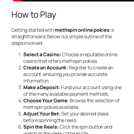
How to Play
Getting started with
methspin online pokies
is
straightforward. Below is a simple outline of the
steps involved:
Select a Casino:
Choose a reputable online
casino that offers methspin pokies.
Create an Account:
Register to create an
account, ensuring you provide accurate
information.
Make a Deposit:
Fund your account using one
of the many available payment methods.
Choose Your Game:
Browse the selection of
methspin pokies available.
Adjust Your Bet:
Set your desired stake
before spinning the reels.
Spin the Reels:
Click the spin button and
watch as the reels come to life.