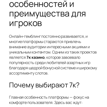
особенностей и
преимущества для
игроков
Онлайн-гемблинг постоянно развивается, и
многие платформы стараются привлечь
внимание аудитории интересными акциями и
уникальным контентом. Одним из таких проектов
является
7к казино
, которое завоевало
популярность среди любителей азартных игр
благодаря щедрой бонусной системе и широкому
ассортименту слотов.
Почему выбирают 7к?
Главная особенность платформы — фокус на
комфорте пользователя. Здесь вас ждут: