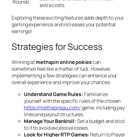
Rounds
extra costs.
Exploring these exciting features adds depth to your
gaming experience and increases your potential
earnings!
Strategies for Success
Winning at
methspin online pokies
can
sometimes feel like a matter of luck. However,
implementing a few strategies can enhance your
overall experience and improve your chances:
Understand Game Rules:
Familiarize
yourself with the specific rules of the chosen
https://methspinsau.com/
game, including pay
lines and payout structures.
Manage Your Bankroll:
Set a budget and stick
to it to avoid excessive losses.
Look for Higher RTP Games:
Return to Player