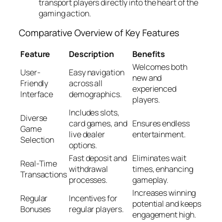
transport players directly into the heart of the
gaming action.
Comparative Overview of Key Features
Feature
Description
Benefits
Welcomes both
User-
Easy navigation
new and
Friendly
across all
experienced
Interface
demographics.
players.
Includes slots,
Diverse
card games, and
Ensures endless
Game
live dealer
entertainment.
Selection
options.
Fast deposit and
Eliminates wait
Real-Time
withdrawal
times, enhancing
Transactions
processes.
gameplay.
Increases winning
Regular
Incentives for
potential and keeps
Bonuses
regular players.
engagement high.