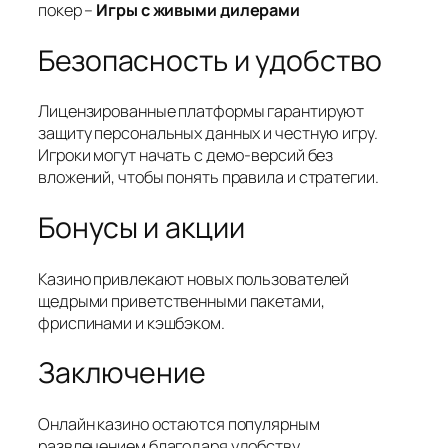
покер –
Игры с живыми дилерами
Безопасность и удобство
Лицензированные платформы гарантируют
защиту персональных данных и честную игру.
Игроки могут начать с демо-версий без
вложений, чтобы понять правила и стратегии.
Бонусы и акции
Казино привлекают новых пользователей
щедрыми приветственными пакетами,
фриспинами и кэшбэком.
Заключение
Онлайн казино остаются популярным
развлечением благодаря удобству,