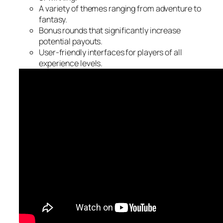
A variety of themes ranging from adventure to
fantasy.
Bonus rounds that significantly increase
potential payouts.
User-friendly interfaces for players of all
experience levels.