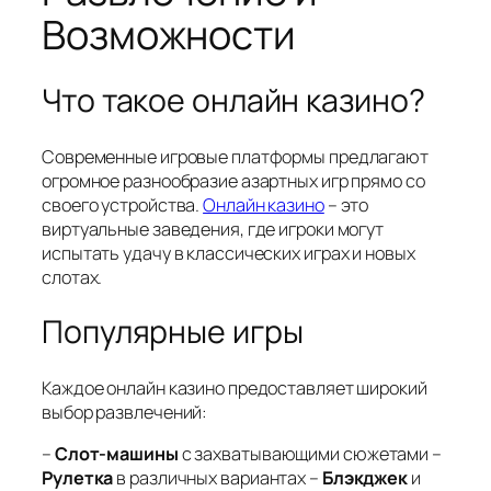
Возможности
Что такое онлайн казино?
Современные игровые платформы предлагают
огромное разнообразие азартных игр прямо со
своего устройства.
Онлайн казино
– это
виртуальные заведения, где игроки могут
испытать удачу в классических играх и новых
слотах.
Популярные игры
Каждое онлайн казино предоставляет широкий
выбор развлечений:
–
Слот-машины
с захватывающими сюжетами –
Рулетка
в различных вариантах –
Блэкджек
и