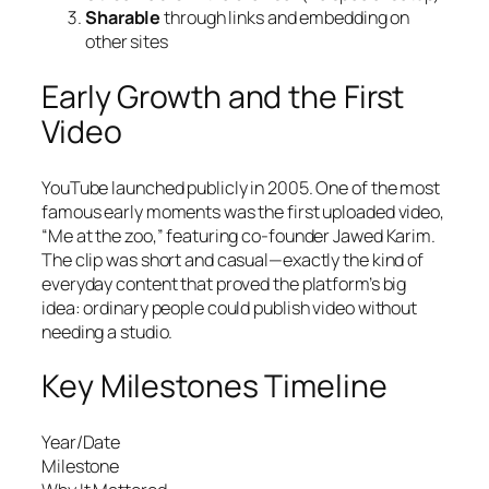
Sharable
through links and embedding on
other sites
Early Growth and the First
Video
YouTube launched publicly in 2005. One of the most
famous early moments was the first uploaded video,
“Me at the zoo,” featuring co-founder Jawed Karim.
The clip was short and casual—exactly the kind of
everyday content that proved the platform’s big
idea: ordinary people could publish video without
needing a studio.
Key Milestones Timeline
Year/Date
Milestone