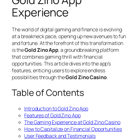
Experience
The world of digital gaming and finance is evolving
at a breakneck pace, opening up new avenues to fun
and fortune. At the forefront of this transformation
is the
Gold Zino App
, a groundbreaking platform
that combines gaming thrill with financial
opportunities. This article dives into the app’s
features, enticing users to explore endless
possibilities through the
Gold Zino Casino
.
Table of Contents
Introduction to Gold Zino App
Features of Gold Zino App
The Gaming Experience at Gold Zino Casino
How to Capitalize on Financial Opportunities
User Feedback and Testimonials