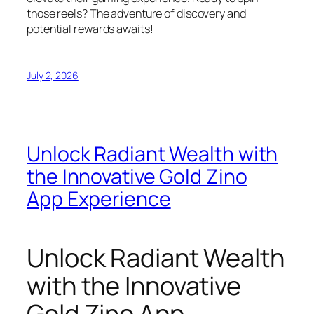
those reels? The adventure of discovery and
potential rewards awaits!
July 2, 2026
Unlock Radiant Wealth with
the Innovative Gold Zino
App Experience
Unlock Radiant Wealth
with the Innovative
Gold Zino App