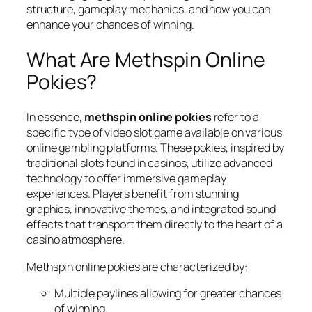
structure, gameplay mechanics, and how you can
enhance your chances of winning.
What Are Methspin Online
Pokies?
In essence,
methspin online pokies
refer to a
specific type of video slot game available on various
online gambling platforms. These pokies, inspired by
traditional slots found in casinos, utilize advanced
technology to offer immersive gameplay
experiences. Players benefit from stunning
graphics, innovative themes, and integrated sound
effects that transport them directly to the heart of a
casino atmosphere.
Methspin online pokies are characterized by:
Multiple paylines allowing for greater chances
of winning.