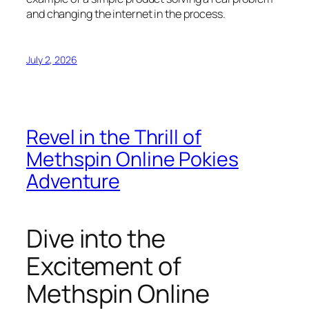
and changing the internet in the process.
July 2, 2026
Revel in the Thrill of
Methspin Online Pokies
Adventure
Dive into the
Excitement of
Methspin Online