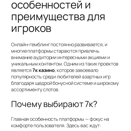
особенностей и
преимущества для
игроков
Онлайн-гемблинг постоянно развивается, и
многие платформы стараются привлечь
внимание аудитории интересными акциями и
уникальным контентом. Одним из таких проектов
является
7к казино
, которое завоевало
популярность среди любителей азартных игр
благодаря щедрой бонусной системе и широкому
ассортименту слотов.
Почему выбирают 7к?
Главная особенность платформы — фокус на
комфорте пользователя. Здесь вас ждут: