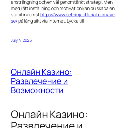
ansträngning och en väl genomtänkt strategi. Men
med rätt inställning och motivation kan du skapa en
stabil inkomst
https://www.betninjaofficial.com/sv-
se/
på lång sikt via internet. Lycka till!
July 4, 2026
Онлайн Казино:
Развлечение и
Возможности
Онлайн Казино:
Развлечение и