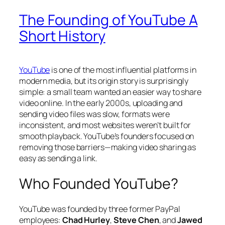
The Founding of YouTube A
Short History
YouTube
is one of the most influential platforms in
modern media, but its origin story is surprisingly
simple: a small team wanted an easier way to share
video online. In the early 2000s, uploading and
sending video files was slow, formats were
inconsistent, and most websites weren’t built for
smooth playback. YouTube’s founders focused on
removing those barriers—making video sharing as
easy as sending a link.
Who Founded YouTube?
YouTube was founded by three former PayPal
employees:
Chad Hurley
,
Steve Chen
, and
Jawed