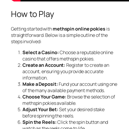
How to Play
Getting started with
methspin online pokies
is
straightforward. Below is a simple outline of the
steps involved:
Select a Casino:
Choose a reputable online
casino that offers methspin pokies.
Create an Account:
Register to create an
account, ensuring you provide accurate
information.
Make a Deposit:
Fund your account using one
of the many available payment methods.
Choose Your Game:
Browse the selection of
methspin pokies available.
Adjust Your Bet:
Set your desired stake
before spinning the reels.
Spin the Reels:
Click the spin button and
watch as the reels come to life.