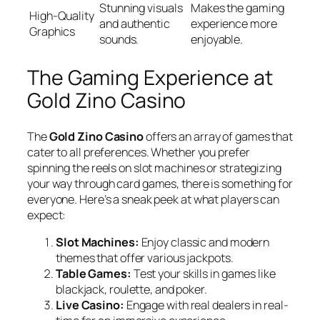
Stunning visuals
Makes the gaming
High-Quality
and authentic
experience more
Graphics
sounds.
enjoyable.
The Gaming Experience at
Gold Zino Casino
The
Gold Zino Casino
offers an array of games that
cater to all preferences. Whether you prefer
spinning the reels on slot machines or strategizing
your way through card games, there is something for
everyone. Here’s a sneak peek at what players can
expect:
Slot Machines:
Enjoy classic and modern
themes that offer various jackpots.
Table Games:
Test your skills in games like
blackjack, roulette, and poker.
Live Casino:
Engage with real dealers in real-