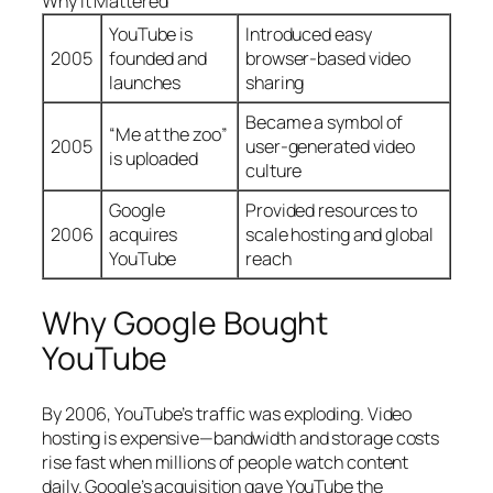
Why It Mattered
YouTube is
Introduced easy
2005
founded and
browser-based video
launches
sharing
Became a symbol of
“Me at the zoo”
2005
user-generated video
is uploaded
culture
Google
Provided resources to
2006
acquires
scale hosting and global
YouTube
reach
Why Google Bought
YouTube
By 2006, YouTube’s traffic was exploding. Video
hosting is expensive—bandwidth and storage costs
rise fast when millions of people watch content
daily. Google’s acquisition gave YouTube the