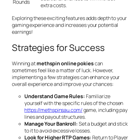
Rounds
extra costs.
Exploring these exciting features adds depth to your
gaming experience and increases your potential
earnings!
Strategies for Success
Winning at
methspin online pokies
can
sometimes feel like a matter of luck. However,
implementing a few strategies can enhance your
overall experience and improve your chances:
Understand Game Rules:
Familiarize
yourself with the specific rules of the chosen
https://methspinsau.com/
game, including pay
lines and payout structures.
Manage Your Bankroll:
Set a budget and stick
to it to avoid excessive losses.
Look for Higher RTP Games:
Return to Player