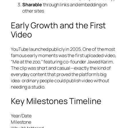
Sharable
through links and embedding on
other sites
Early Growth and the First
Video
YouTube launched publicly in 2005. One of the most
famous early moments was the first uploaded video,
“Me at the zoo,” featuring co-founder Jawed Karim.
The clip was short and casual—exactly the kind of
everyday content that proved the platform’s big
idea: ordinary people could publish video without
needing a studio.
Key Milestones Timeline
Year/Date
Milestone