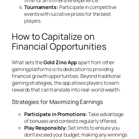
time for an immersive experience.
Tournaments:
Participate in competitive
events with lucrative prizes for the best
players.
How to Capitalize on
Financial Opportunities
What sets the
Gold Zino App
apart from other
gaming platforms is its dedication to providing
financial growth opportunities. Beyond traditional
gaming strategies, the app allows players to earn
rewards that can translate into real-world wealth.
Strategies for Maximizing Earnings
Participate in Promotions:
Take advantage
of bonuses and contests regularly offered.
Play Responsibly:
Set limits to ensure you
don’t exceed your budget, making any winnings