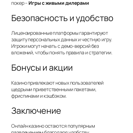
покер –
Игры с живыми дилерами
Безопасность и удобство
Лицензированные платформы гарантируют
защиту персональных данных и честную игру.
Игроки могут начать с демо-версий без
вложений, чтобы понять правила и стратегии.
Бонусы и акции
Казино привлекают новых пользователей
щедрыми приветственными пакетами,
фриспинами и кэшбэком.
Заключение
Онлайн казино остаются популярным
развлечением благодаря удобству,