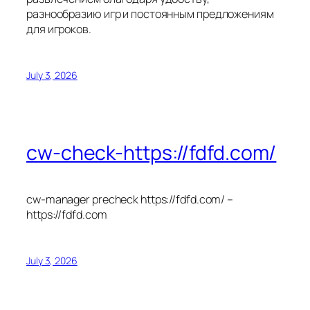
разнообразию игр и постоянным предложениям
для игроков.
July 3, 2026
cw-check-https://fdfd.com/
cw-manager precheck https://fdfd.com/ –
https://fdfd.com
July 3, 2026