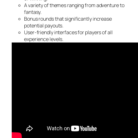
A variety of themes ranging from adventure to
fantasy.
Bonus rounds that significantly increase
potential payouts.
User-friendly interfaces for players of all
experience levels.