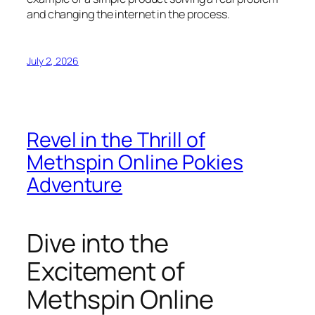
and changing the internet in the process.
July 2, 2026
Revel in the Thrill of
Methspin Online Pokies
Adventure
Dive into the
Excitement of
Methspin Online