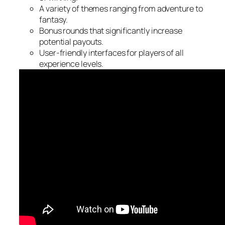
A variety of themes ranging from adventure to
fantasy.
Bonus rounds that significantly increase
potential payouts.
User-friendly interfaces for players of all
experience levels.