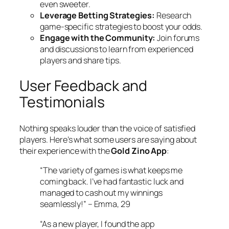
even sweeter.
Leverage Betting Strategies:
Research
game-specific strategies to boost your odds.
Engage with the Community:
Join forums
and discussions to learn from experienced
players and share tips.
User Feedback and
Testimonials
Nothing speaks louder than the voice of satisfied
players. Here’s what some users are saying about
their experience with the
Gold Zino App
:
“The variety of games is what keeps me
coming back. I’ve had fantastic luck and
managed to cash out my winnings
seamlessly!” – Emma, 29
“As a new player, I found the app