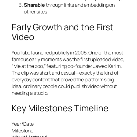
Sharable
through links and embedding on
other sites
Early Growth and the First
Video
YouTube launched publicly in 2005. One of the most
famous early moments was the first uploaded video,
“Me at the zoo,” featuring co-founder Jawed Karim.
The clip was short and casual—exactly the kind of
everyday content that proved the platform’s big
idea: ordinary people could publish video without
needing a studio.
Key Milestones Timeline
Year/Date
Milestone