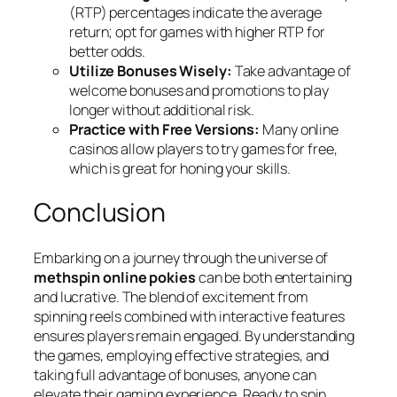
(RTP) percentages indicate the average
return; opt for games with higher RTP for
better odds.
Utilize Bonuses Wisely:
Take advantage of
welcome bonuses and promotions to play
longer without additional risk.
Practice with Free Versions:
Many online
casinos allow players to try games for free,
which is great for honing your skills.
Conclusion
Embarking on a journey through the universe of
methspin online pokies
can be both entertaining
and lucrative. The blend of excitement from
spinning reels combined with interactive features
ensures players remain engaged. By understanding
the games, employing effective strategies, and
taking full advantage of bonuses, anyone can
elevate their gaming experience. Ready to spin