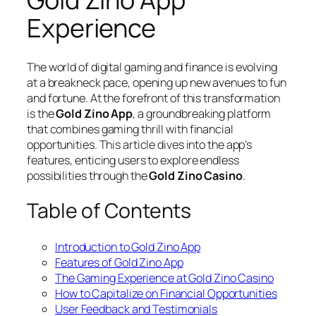
Experience
The world of digital gaming and finance is evolving
at a breakneck pace, opening up new avenues to fun
and fortune. At the forefront of this transformation
is the
Gold Zino App
, a groundbreaking platform
that combines gaming thrill with financial
opportunities. This article dives into the app’s
features, enticing users to explore endless
possibilities through the
Gold Zino Casino
.
Table of Contents
Introduction to Gold Zino App
Features of Gold Zino App
The Gaming Experience at Gold Zino Casino
How to Capitalize on Financial Opportunities
User Feedback and Testimonials