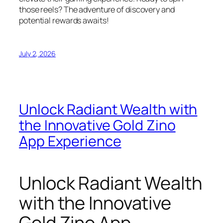
those reels? The adventure of discovery and
potential rewards awaits!
July 2, 2026
Unlock Radiant Wealth with
the Innovative Gold Zino
App Experience
Unlock Radiant Wealth
with the Innovative
Gold Zino App