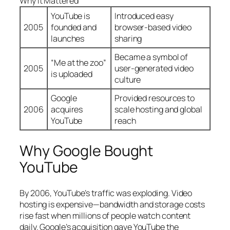
Why It Mattered
YouTube is
Introduced easy
2005
founded and
browser-based video
launches
sharing
Became a symbol of
“Me at the zoo”
2005
user-generated video
is uploaded
culture
Google
Provided resources to
2006
acquires
scale hosting and global
YouTube
reach
Why Google Bought
YouTube
By 2006, YouTube’s traffic was exploding. Video
hosting is expensive—bandwidth and storage costs
rise fast when millions of people watch content
daily. Google’s acquisition gave YouTube the