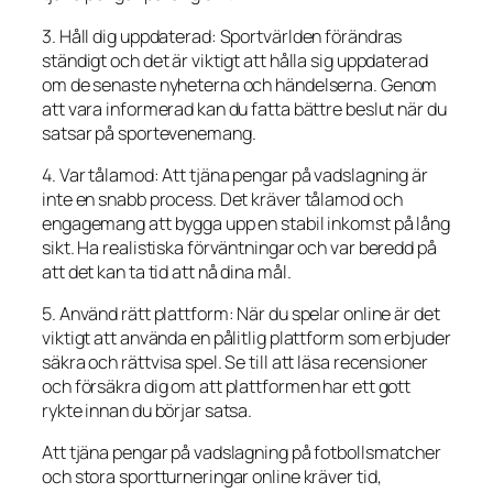
3. Håll dig uppdaterad: Sportvärlden förändras
ständigt och det är viktigt att hålla sig uppdaterad
om de senaste nyheterna och händelserna. Genom
att vara informerad kan du fatta bättre beslut när du
satsar på sportevenemang.
4. Var tålamod: Att tjäna pengar på vadslagning är
inte en snabb process. Det kräver tålamod och
engagemang att bygga upp en stabil inkomst på lång
sikt. Ha realistiska förväntningar och var beredd på
att det kan ta tid att nå dina mål.
5. Använd rätt plattform: När du spelar online är det
viktigt att använda en pålitlig plattform som erbjuder
säkra och rättvisa spel. Se till att läsa recensioner
och försäkra dig om att plattformen har ett gott
rykte innan du börjar satsa.
Att tjäna pengar på vadslagning på fotbollsmatcher
och stora sportturneringar online kräver tid,