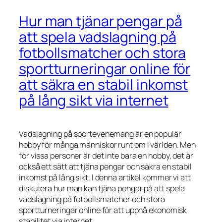
Hur man tjänar pengar på
att spela vadslagning på
fotbollsmatcher och stora
sportturneringar online för
att säkra en stabil inkomst
på lång sikt via internet
Vadslagning på sportevenemang är en populär
hobby för många människor runt om i världen. Men
för vissa personer är det inte bara en hobby, det är
också ett sätt att tjäna pengar och säkra en stabil
inkomst på lång sikt. I denna artikel kommer vi att
diskutera hur man kan tjäna pengar på att spela
vadslagning på fotbollsmatcher och stora
sportturneringar online för att uppnå ekonomisk
stabilitet via internet.