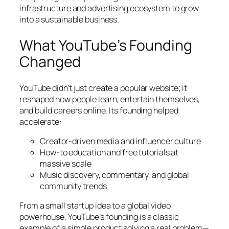
infrastructure and advertising ecosystem to grow
into a sustainable business.
What YouTube’s Founding
Changed
YouTube didn’t just create a popular website; it
reshaped how people learn, entertain themselves,
and build careers online. Its founding helped
accelerate:
Creator-driven media and influencer culture
How-to education and free tutorials at
massive scale
Music discovery, commentary, and global
community trends
From a small startup idea to a global video
powerhouse, YouTube’s founding is a classic
example of a simple product solving a real problem—