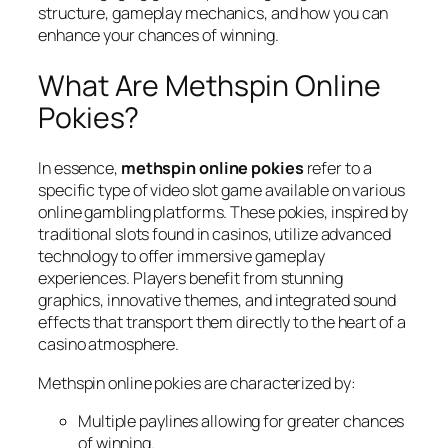
structure, gameplay mechanics, and how you can
enhance your chances of winning.
What Are Methspin Online
Pokies?
In essence,
methspin online pokies
refer to a
specific type of video slot game available on various
online gambling platforms. These pokies, inspired by
traditional slots found in casinos, utilize advanced
technology to offer immersive gameplay
experiences. Players benefit from stunning
graphics, innovative themes, and integrated sound
effects that transport them directly to the heart of a
casino atmosphere.
Methspin online pokies are characterized by:
Multiple paylines allowing for greater chances
of winning.