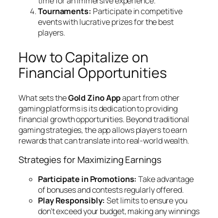
time for an immersive experience.
Tournaments:
Participate in competitive
events with lucrative prizes for the best
players.
How to Capitalize on
Financial Opportunities
What sets the
Gold Zino App
apart from other
gaming platforms is its dedication to providing
financial growth opportunities. Beyond traditional
gaming strategies, the app allows players to earn
rewards that can translate into real-world wealth.
Strategies for Maximizing Earnings
Participate in Promotions:
Take advantage
of bonuses and contests regularly offered.
Play Responsibly:
Set limits to ensure you
don’t exceed your budget, making any winnings