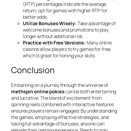
(RTP) percentages indicate the average
return; opt for games with higher RTP for
better odds.
Utilize Bonuses Wisely:
Take advantage of
welcome bonuses and promotions to play
longer without additional risk.
Practice with Free Versions:
Many online
casinos allow players to try games for free,
which is great for honing your skills.
Conclusion
Embarking on a journey through the universe of
methspin online pokies
can be both entertaining
and lucrative. The blend of excitement from
spinning reels combined with interactive features
ensures players remain engaged. By understanding
the games, employing effective strategies, and
taking full advantage of bonuses, anyone can
elevate their gaming experience. Ready to spin