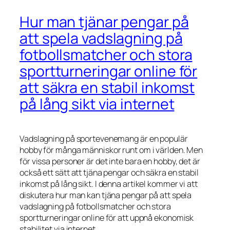
Hur man tjänar pengar på
att spela vadslagning på
fotbollsmatcher och stora
sportturneringar online för
att säkra en stabil inkomst
på lång sikt via internet
Vadslagning på sportevenemang är en populär
hobby för många människor runt om i världen. Men
för vissa personer är det inte bara en hobby, det är
också ett sätt att tjäna pengar och säkra en stabil
inkomst på lång sikt. I denna artikel kommer vi att
diskutera hur man kan tjäna pengar på att spela
vadslagning på fotbollsmatcher och stora
sportturneringar online för att uppnå ekonomisk
stabilitet via internet.