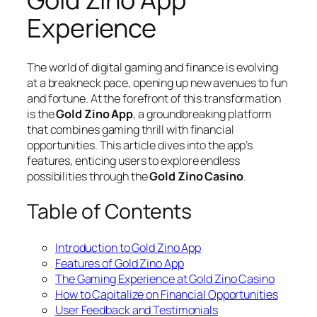
Experience
The world of digital gaming and finance is evolving
at a breakneck pace, opening up new avenues to fun
and fortune. At the forefront of this transformation
is the
Gold Zino App
, a groundbreaking platform
that combines gaming thrill with financial
opportunities. This article dives into the app’s
features, enticing users to explore endless
possibilities through the
Gold Zino Casino
.
Table of Contents
Introduction to Gold Zino App
Features of Gold Zino App
The Gaming Experience at Gold Zino Casino
How to Capitalize on Financial Opportunities
User Feedback and Testimonials