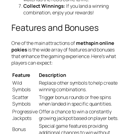
Collect Winnings:
If you land a winning
combination, enjoy your rewards!
Features and Bonuses
One of the main attractions of
methspin online
pokies
is the wide array of features and bonuses
that enhance the gaming experience. Here’s what
players can expect:
Feature
Description
Wild
Replace other symbols to help create
Symbols
winning combinations.
Scatter
Trigger bonus rounds or free spins
Symbols
when landed in specific quantities.
Progressive
Offer a chance to win a constantly
Jackpots
growing jackpot based on player bets.
Special game features providing
Bonus
additional chances to win without