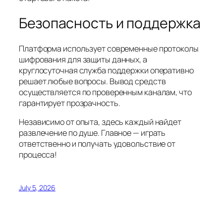
Безопасность и поддержка
Платформа использует современные протоколы
шифрования для защиты данных, а
круглосуточная служба поддержки оперативно
решает любые вопросы. Вывод средств
осуществляется по проверенным каналам, что
гарантирует прозрачность.
Независимо от опыта, здесь каждый найдет
развлечение по душе. Главное — играть
ответственно и получать удовольствие от
процесса!
July 5, 2026