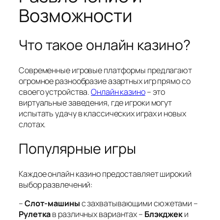
Возможности
Что такое онлайн казино?
Современные игровые платформы предлагают
огромное разнообразие азартных игр прямо со
своего устройства.
Онлайн казино
– это
виртуальные заведения, где игроки могут
испытать удачу в классических играх и новых
слотах.
Популярные игры
Каждое онлайн казино предоставляет широкий
выбор развлечений:
–
Слот-машины
с захватывающими сюжетами –
Рулетка
в различных вариантах –
Блэкджек
и