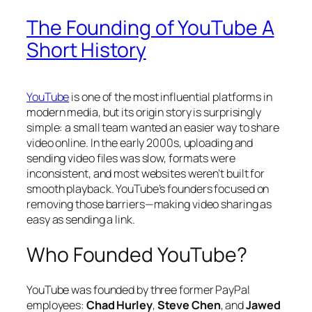
The Founding of YouTube A
Short History
YouTube
is one of the most influential platforms in
modern media, but its origin story is surprisingly
simple: a small team wanted an easier way to share
video online. In the early 2000s, uploading and
sending video files was slow, formats were
inconsistent, and most websites weren’t built for
smooth playback. YouTube’s founders focused on
removing those barriers—making video sharing as
easy as sending a link.
Who Founded YouTube?
YouTube was founded by three former PayPal
employees:
Chad Hurley
,
Steve Chen
, and
Jawed