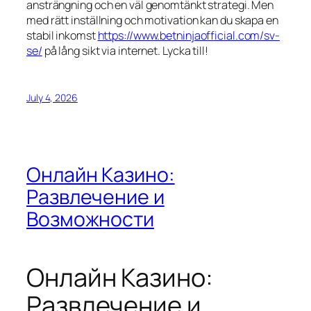
ansträngning och en väl genomtänkt strategi. Men
med rätt inställning och motivation kan du skapa en
stabil inkomst
https://www.betninjaofficial.com/sv-
se/
på lång sikt via internet. Lycka till!
July 4, 2026
Онлайн Казино:
Развлечение и
Возможности
Онлайн Казино:
Развлечение и