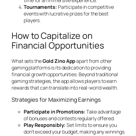
time for an immersive experience.
Tournaments:
Participate in competitive
events with lucrative prizes for the best
players.
How to Capitalize on
Financial Opportunities
What sets the
Gold Zino App
apart from other
gaming platforms is its dedication to providing
financial growth opportunities. Beyond traditional
gaming strategies, the app allows players to earn
rewards that can translate into real-world wealth.
Strategies for Maximizing Earnings
Participate in Promotions:
Take advantage
of bonuses and contests regularly offered.
Play Responsibly:
Set limits to ensure you
don’t exceed your budget, making any winnings