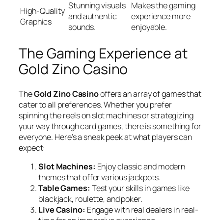
Stunning visuals
Makes the gaming
High-Quality
and authentic
experience more
Graphics
sounds.
enjoyable.
The Gaming Experience at
Gold Zino Casino
The
Gold Zino Casino
offers an array of games that
cater to all preferences. Whether you prefer
spinning the reels on slot machines or strategizing
your way through card games, there is something for
everyone. Here’s a sneak peek at what players can
expect:
Slot Machines:
Enjoy classic and modern
themes that offer various jackpots.
Table Games:
Test your skills in games like
blackjack, roulette, and poker.
Live Casino:
Engage with real dealers in real-