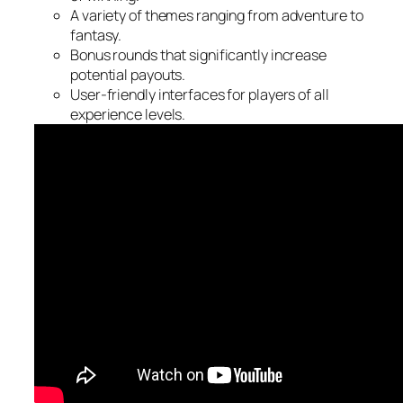
A variety of themes ranging from adventure to
fantasy.
Bonus rounds that significantly increase
potential payouts.
User-friendly interfaces for players of all
experience levels.