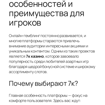
особенностей и
преимущества для
игроков
Онлайн-гемблинг постоянно развивается, и
многие платформы стараются привлечь
внимание аудитории интересными акциями и
уникальным контентом. Одним из таких проектов
является
7к казино
, которое завоевало
популярность среди любителей азартных игр
благодаря щедрой бонусной системе и широкому
ассортименту слотов.
Почему выбирают 7к?
Главная особенность платформы — фокус на
комфорте пользователя. Здесь вас ждут: