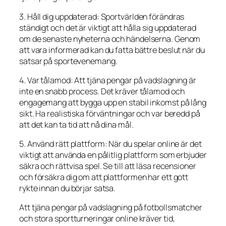
3. Håll dig uppdaterad: Sportvärlden förändras
ständigt och det är viktigt att hålla sig uppdaterad
om de senaste nyheterna och händelserna. Genom
att vara informerad kan du fatta bättre beslut när du
satsar på sportevenemang.
4. Var tålamod: Att tjäna pengar på vadslagning är
inte en snabb process. Det kräver tålamod och
engagemang att bygga upp en stabil inkomst på lång
sikt. Ha realistiska förväntningar och var beredd på
att det kan ta tid att nå dina mål.
5. Använd rätt plattform: När du spelar online är det
viktigt att använda en pålitlig plattform som erbjuder
säkra och rättvisa spel. Se till att läsa recensioner
och försäkra dig om att plattformen har ett gott
rykte innan du börjar satsa.
Att tjäna pengar på vadslagning på fotbollsmatcher
och stora sportturneringar online kräver tid,