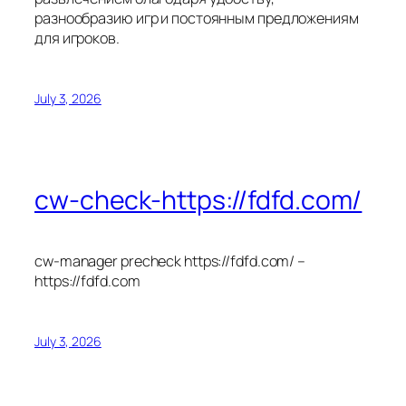
разнообразию игр и постоянным предложениям
для игроков.
July 3, 2026
cw-check-https://fdfd.com/
cw-manager precheck https://fdfd.com/ –
https://fdfd.com
July 3, 2026