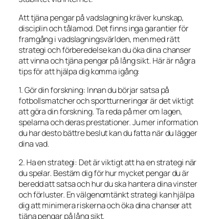
Att tjäna pengar på vadslagning kräver kunskap,
disciplin och tålamod. Det finns inga garantier för
framgång i vadslagningsvärlden, men med rätt
strategi och förberedelse kan du öka dina chanser
att vinna och tjäna pengar på lång sikt. Här är några
tips för att hjälpa dig komma igång:
1. Gör din forskning: Innan du börjar satsa på
fotbollsmatcher och sportturneringar är det viktigt
att göra din forskning. Ta reda på mer om lagen,
spelarna och deras prestationer. Ju mer information
du har desto bättre beslut kan du fatta när du lägger
dina vad.
2. Ha en strategi: Det är viktigt att ha en strategi när
du spelar. Bestäm dig för hur mycket pengar du är
beredd att satsa och hur du ska hantera dina vinster
och förluster. En välgenomtänkt strategi kan hjälpa
dig att minimera riskerna och öka dina chanser att
tjäna pengar på lång sikt.