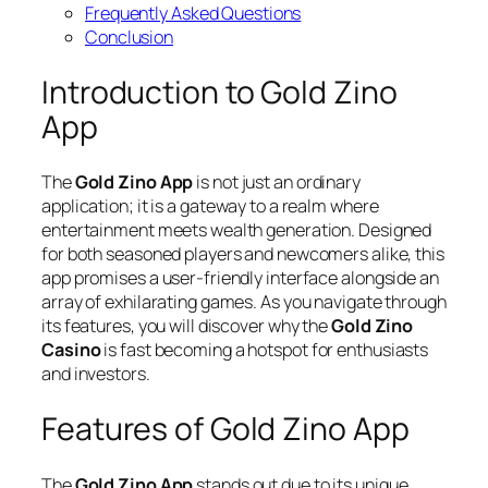
Frequently Asked Questions
Conclusion
Introduction to Gold Zino
App
The
Gold Zino App
is not just an ordinary
application; it is a gateway to a realm where
entertainment meets wealth generation. Designed
for both seasoned players and newcomers alike, this
app promises a user-friendly interface alongside an
array of exhilarating games. As you navigate through
its features, you will discover why the
Gold Zino
Casino
is fast becoming a hotspot for enthusiasts
and investors.
Features of Gold Zino App
The
Gold Zino App
stands out due to its unique