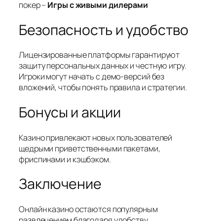
покер –
Игры с живыми дилерами
Безопасность и удобство
Лицензированные платформы гарантируют
защиту персональных данных и честную игру.
Игроки могут начать с демо-версий без
вложений, чтобы понять правила и стратегии.
Бонусы и акции
Казино привлекают новых пользователей
щедрыми приветственными пакетами,
фриспинами и кэшбэком.
Заключение
Онлайн казино остаются популярным
развлечением благодаря удобству,