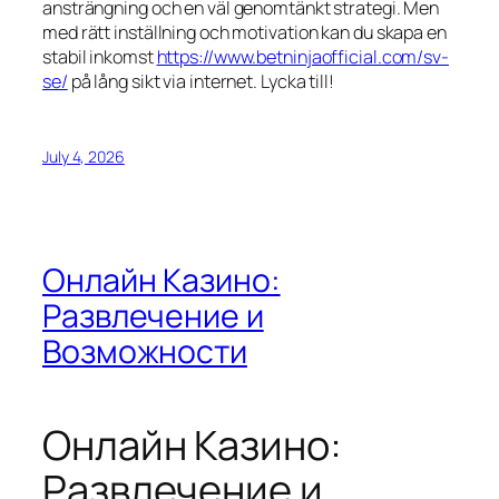
ansträngning och en väl genomtänkt strategi. Men
med rätt inställning och motivation kan du skapa en
stabil inkomst
https://www.betninjaofficial.com/sv-
se/
på lång sikt via internet. Lycka till!
July 4, 2026
Онлайн Казино:
Развлечение и
Возможности
Онлайн Казино:
Развлечение и