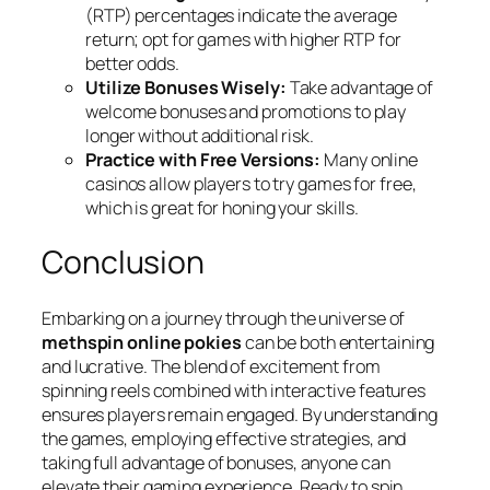
(RTP) percentages indicate the average
return; opt for games with higher RTP for
better odds.
Utilize Bonuses Wisely:
Take advantage of
welcome bonuses and promotions to play
longer without additional risk.
Practice with Free Versions:
Many online
casinos allow players to try games for free,
which is great for honing your skills.
Conclusion
Embarking on a journey through the universe of
methspin online pokies
can be both entertaining
and lucrative. The blend of excitement from
spinning reels combined with interactive features
ensures players remain engaged. By understanding
the games, employing effective strategies, and
taking full advantage of bonuses, anyone can
elevate their gaming experience. Ready to spin