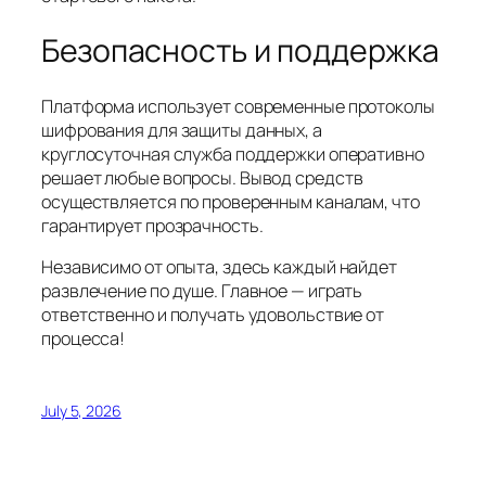
Безопасность и поддержка
Платформа использует современные протоколы
шифрования для защиты данных, а
круглосуточная служба поддержки оперативно
решает любые вопросы. Вывод средств
осуществляется по проверенным каналам, что
гарантирует прозрачность.
Независимо от опыта, здесь каждый найдет
развлечение по душе. Главное — играть
ответственно и получать удовольствие от
процесса!
July 5, 2026