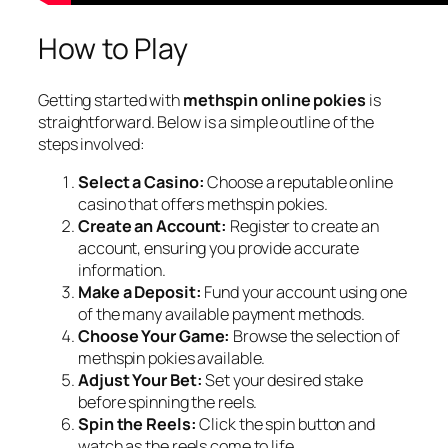
How to Play
Getting started with
methspin online pokies
is
straightforward. Below is a simple outline of the
steps involved:
Select a Casino:
Choose a reputable online
casino that offers methspin pokies.
Create an Account:
Register to create an
account, ensuring you provide accurate
information.
Make a Deposit:
Fund your account using one
of the many available payment methods.
Choose Your Game:
Browse the selection of
methspin pokies available.
Adjust Your Bet:
Set your desired stake
before spinning the reels.
Spin the Reels:
Click the spin button and
watch as the reels come to life.