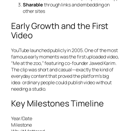
Sharable
through links and embedding on
other sites
Early Growth and the First
Video
YouTube launched publicly in 2005. One of the most
famous early moments was the first uploaded video,
“Me at the zoo,” featuring co-founder Jawed Karim.
The clip was short and casual—exactly the kind of
everyday content that proved the platform’s big
idea: ordinary people could publish video without
needing a studio.
Key Milestones Timeline
Year/Date
Milestone