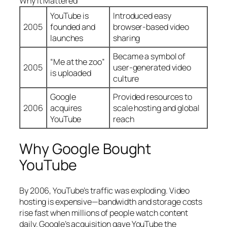
Why It Mattered
YouTube is
Introduced easy
2005
founded and
browser-based video
launches
sharing
Became a symbol of
“Me at the zoo”
2005
user-generated video
is uploaded
culture
Google
Provided resources to
2006
acquires
scale hosting and global
YouTube
reach
Why Google Bought
YouTube
By 2006, YouTube’s traffic was exploding. Video
hosting is expensive—bandwidth and storage costs
rise fast when millions of people watch content
daily. Google’s acquisition gave YouTube the