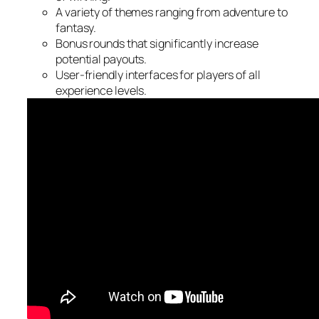
A variety of themes ranging from adventure to
fantasy.
Bonus rounds that significantly increase
potential payouts.
User-friendly interfaces for players of all
experience levels.