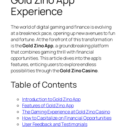
Experience
The world of digital gaming and finance is evolving
at a breakneck pace, opening up new avenues to fun
and fortune. At the forefront of this transformation
is the
Gold Zino App
, a groundbreaking platform
that combines gaming thrill with financial
opportunities. This article dives into the app’s
features, enticing users to explore endless
possibilities through the
Gold Zino Casino
.
Table of Contents
Introduction to Gold Zino App
Features of Gold Zino App
The Gaming Experience at Gold Zino Casino
How to Capitalize on Financial Opportunities
User Feedback and Testimonials