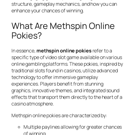
structure, gameplay mechanics, and how you can
enhance your chances of winning.
What Are Methspin Online
Pokies?
In essence,
methspin online pokies
refer to a
specific type of video slot game available on various
online gambling platforms. These pokies, inspired by
traditional slots found in casinos, utilize advanced
technology to offer immersive gameplay
experiences. Players benefit from stunning
graphics, innovative themes, and integrated sound
effects that transport them directly to the heart of a
casino atmosphere.
Methspin online pokies are characterized by:
Multiple paylines allowing for greater chances
of winning.