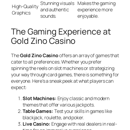
Stunning visuals
Makes the gaming
High-Quality
and authentic
experience more
Graphics
sounds.
enjoyable.
The Gaming Experience at
Gold Zino Casino
The
Gold Zino Casino
offers an array of games that
cater to all preferences. Whether you prefer
spinning the reels on slot machines or strategizing
your way through card games, there is something for
everyone. Here’s a sneak peek at what players can
expect:
Slot Machines:
Enjoy classic and modern
themes that offer various jackpots.
Table Games:
Test your skills in games like
blackjack, roulette, and poker.
Live Casino:
Engage with real dealers in real-