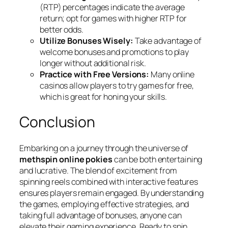
(RTP) percentages indicate the average
return; opt for games with higher RTP for
better odds.
Utilize Bonuses Wisely:
Take advantage of
welcome bonuses and promotions to play
longer without additional risk.
Practice with Free Versions:
Many online
casinos allow players to try games for free,
which is great for honing your skills.
Conclusion
Embarking on a journey through the universe of
methspin online pokies
can be both entertaining
and lucrative. The blend of excitement from
spinning reels combined with interactive features
ensures players remain engaged. By understanding
the games, employing effective strategies, and
taking full advantage of bonuses, anyone can
elevate their gaming experience. Ready to spin