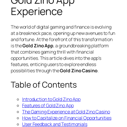
Experience
The world of digital gaming and finance is evolving
at a breakneck pace, opening up new avenues to fun
and fortune. At the forefront of this transformation
is the
Gold Zino App
, a groundbreaking platform
that combines gaming thrill with financial
opportunities. This article dives into the app’s
features, enticing users to explore endless
possibilities through the
Gold Zino Casino
.
Table of Contents
Introduction to Gold Zino App
Features of Gold Zino App
The Gaming Experience at Gold Zino Casino
How to Capitalize on Financial Opportunities
User Feedback and Testimonials