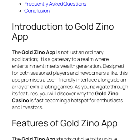
Frequently Asked Questions
Conclusion
Introduction to Gold Zino
App
The
Gold Zino App
is not just an ordinary
application; it is a gateway to a realm where
entertainment meets wealth generation. Designed
for both seasoned players and newcomers alike, this
app promises a user-friendly interface alongside an
array of exhilarating games. As you navigate through
its features, you will discover why the
Gold Zino
Casino
is fast becoming a hotspot for enthusiasts
and investors.
Features of Gold Zino App
The
Gold Zino App
stands out due to its unique