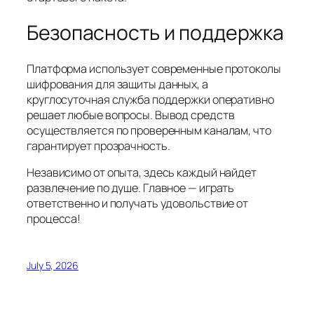
Безопасность и поддержка
Платформа использует современные протоколы
шифрования для защиты данных, а
круглосуточная служба поддержки оперативно
решает любые вопросы. Вывод средств
осуществляется по проверенным каналам, что
гарантирует прозрачность.
Независимо от опыта, здесь каждый найдет
развлечение по душе. Главное — играть
ответственно и получать удовольствие от
процесса!
July 5, 2026