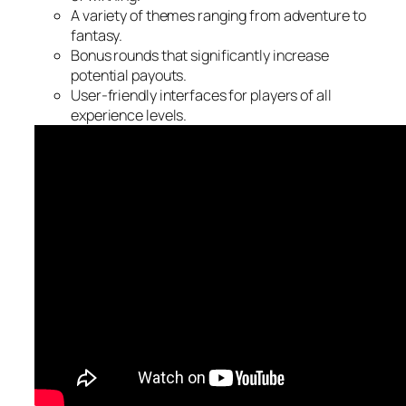
A variety of themes ranging from adventure to
fantasy.
Bonus rounds that significantly increase
potential payouts.
User-friendly interfaces for players of all
experience levels.