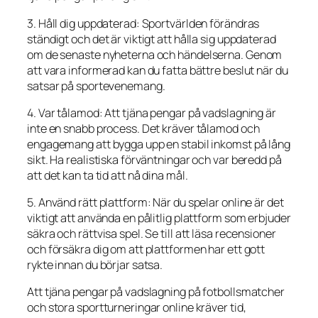
3. Håll dig uppdaterad: Sportvärlden förändras
ständigt och det är viktigt att hålla sig uppdaterad
om de senaste nyheterna och händelserna. Genom
att vara informerad kan du fatta bättre beslut när du
satsar på sportevenemang.
4. Var tålamod: Att tjäna pengar på vadslagning är
inte en snabb process. Det kräver tålamod och
engagemang att bygga upp en stabil inkomst på lång
sikt. Ha realistiska förväntningar och var beredd på
att det kan ta tid att nå dina mål.
5. Använd rätt plattform: När du spelar online är det
viktigt att använda en pålitlig plattform som erbjuder
säkra och rättvisa spel. Se till att läsa recensioner
och försäkra dig om att plattformen har ett gott
rykte innan du börjar satsa.
Att tjäna pengar på vadslagning på fotbollsmatcher
och stora sportturneringar online kräver tid,