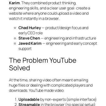
Karim
. They combined product thinking,
engineering skills, and a clear user goal: create a
website where anyone could upload a video and
watch it instantly in a browser.
Chad Hurley
— product/design focus and
early CEO role
Steve Chen
— engineering and infrastructure
Jawed Karim
— engineering and early concept
support
The Problem YouTube
Solved
At the time, sharing video often meant emailing
huge files or dealing with complicated players and
downloads. YouTube made video:
Uploadable
by non-experts (simple interface)
Streamable
in the browser (no special setup)