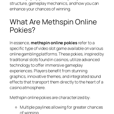
structure, gameplay mechanics, and how you can
enhance your chances of winning.
What Are Methspin Online
Pokies?
In essence,
methspin online pokies
refer to a
specific type of video slot game available on various
online gambling platforms. These pokies, inspired by
traditional slots found in casinos, utilize advanced
technology to offer immersive gameplay
experiences. Players benefit from stunning
graphics, innovative themes, and integrated sound
effects that transport them directly to the heart of a
casino atmosphere.
Methspin online pokies are characterized by:
Multiple paylines allowing for greater chances
of winning.