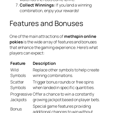
Collect Winnings:
If you land a winning
combination, enjoy your rewards!
Features and Bonuses
One of the main attractions of
methspin online
pokies
is the wide array of features and bonuses
that enhance the gaming experience. Here’s what
players can expect:
Feature
Description
Wild
Replace other symbols to help create
Symbols
winning combinations.
Scatter
Trigger bonus rounds or free spins
Symbols
when landed in specific quantities.
Progressive
Offer a chance to win a constantly
Jackpots
growing jackpot based on player bets.
Special game features providing
Bonus
additional chances to win without