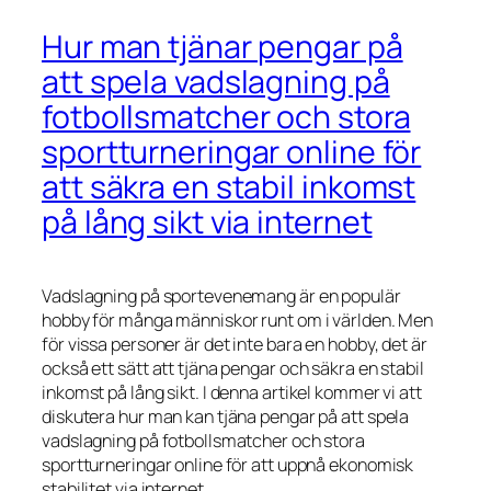
Hur man tjänar pengar på
att spela vadslagning på
fotbollsmatcher och stora
sportturneringar online för
att säkra en stabil inkomst
på lång sikt via internet
Vadslagning på sportevenemang är en populär
hobby för många människor runt om i världen. Men
för vissa personer är det inte bara en hobby, det är
också ett sätt att tjäna pengar och säkra en stabil
inkomst på lång sikt. I denna artikel kommer vi att
diskutera hur man kan tjäna pengar på att spela
vadslagning på fotbollsmatcher och stora
sportturneringar online för att uppnå ekonomisk
stabilitet via internet.