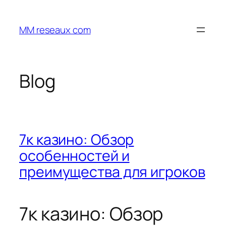
Skip
to
MM reseaux com
content
Blog
7к казино: Обзор
особенностей и
преимущества для игроков
7к казино: Обзор