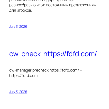
разнообразию игр и постоянным предложениям
для игроков.
July 3, 2026
cw-check-https://fdfd.com/
cw-manager precheck https://fdfd.com/ –
https://fdfd.com
July 3, 2026