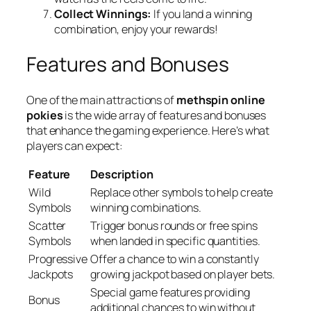
Collect Winnings:
If you land a winning
combination, enjoy your rewards!
Features and Bonuses
One of the main attractions of
methspin online
pokies
is the wide array of features and bonuses
that enhance the gaming experience. Here’s what
players can expect:
Feature
Description
Wild
Replace other symbols to help create
Symbols
winning combinations.
Scatter
Trigger bonus rounds or free spins
Symbols
when landed in specific quantities.
Progressive
Offer a chance to win a constantly
Jackpots
growing jackpot based on player bets.
Special game features providing
Bonus
additional chances to win without