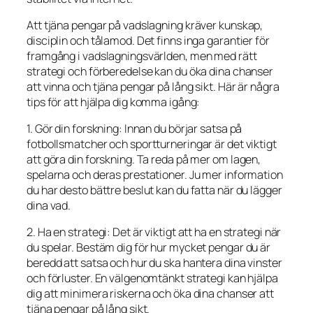
Att tjäna pengar på vadslagning kräver kunskap,
disciplin och tålamod. Det finns inga garantier för
framgång i vadslagningsvärlden, men med rätt
strategi och förberedelse kan du öka dina chanser
att vinna och tjäna pengar på lång sikt. Här är några
tips för att hjälpa dig komma igång:
1. Gör din forskning: Innan du börjar satsa på
fotbollsmatcher och sportturneringar är det viktigt
att göra din forskning. Ta reda på mer om lagen,
spelarna och deras prestationer. Ju mer information
du har desto bättre beslut kan du fatta när du lägger
dina vad.
2. Ha en strategi: Det är viktigt att ha en strategi när
du spelar. Bestäm dig för hur mycket pengar du är
beredd att satsa och hur du ska hantera dina vinster
och förluster. En välgenomtänkt strategi kan hjälpa
dig att minimera riskerna och öka dina chanser att
tjäna pengar på lång sikt.