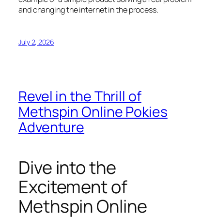
and changing the internet in the process.
July 2, 2026
Revel in the Thrill of
Methspin Online Pokies
Adventure
Dive into the
Excitement of
Methspin Online