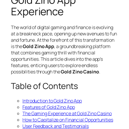
Experience
The world of digital gaming and finance is evolving
at a breakneck pace, opening up new avenues to fun
and fortune. At the forefront of this transformation
is the
Gold Zino App
, a groundbreaking platform
that combines gaming thrill with financial
opportunities. This article dives into the app’s
features, enticing users to explore endless
possibilities through the
Gold Zino Casino
.
Table of Contents
Introduction to Gold Zino App
Features of Gold Zino App
The Gaming Experience at Gold Zino Casino
How to Capitalize on Financial Opportunities
User Feedback and Testimonials