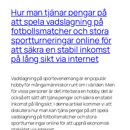
Hur man tjänar pengar på
att spela vadslagning på
fotbollsmatcher och stora
sportturneringar online för
att säkra en stabil inkomst
på lång sikt via internet
Vadslagning på sportevenemang är en populär
hobby för många människor runt om i världen. Men
för vissa personer är det inte bara en hobby, det är
också ett sätt att tjäna pengar och säkra en stabil
inkomst på lång sikt. I denna artikel kommer vi att
diskutera hur man kan tjäna pengar på att spela
vadslagning på fotbollsmatcher och stora
sportturneringar online för att uppnå ekonomisk
stabilitet via internet.