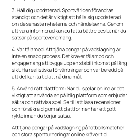
3. Håll dig uppdaterad: Sportvärlden förändras
ständigt och det är viktigt att hålla sig uppdaterad
om de senaste nyheterna och händelserna. Genom
att vara informerad kan du fatta bättre beslut när du
satsar på sportevenemang.
4. Var tålamod: Att tjäna pengar på vadslagning är
inte en snabb process. Det kräver tålamod och
engagemang att bygga upp en stabil inkomst på lång
sikt. Ha realistiska förväntningar och var beredd på
att det kan ta tid att nå dina mål.
5. Använd rätt plattform: När du spelar online är det
viktigt att använda en pålitlig plattform som erbjuder
säkra och rättvisa spel. Se till att läsa recensioner
och försäkra dig om att plattformen har ett gott
rykte innan du börjar satsa.
Att tjäna pengar på vadslagning på fotbollsmatcher
och stora sportturneringar online kräver tid,