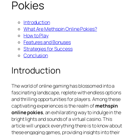
Pokies
Introduction
What Are Methspin Online Pokies?
How to Play
Features and Bonuses
Strategies for Success
Conclusion
Introduction
The world of online gaming has blossomed into a
fascinating landscape, replete with endless options
and thrilling opportunities for players. Among these
captivating experiences is the realm of
methspin
online pokies
, an exhilarating way to indulge in the
bright lights and sounds of a virtual casino. This
article will unpack everything there is to know about
these engaging games, providing insights into their