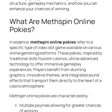
structure, gameplay mechanics, and how you can
enhance your chances of winning.
What Are Methspin Online
Pokies?
In essence,
methspin online pokies
refer to a
specific type of video slot game available on various
online gambling platforms. These pokies, inspired by
traditional slots found in casinos, utilize advanced
technology to offer immersive gameplay
experiences. Players benefit from stunning
graphics, innovative themes, and integrated sound
effects that transport them directly to the heart of a
casino atmosphere.
Methspin online pokies are characterized by:
Multiple paylines allowing for greater chances
of winning.