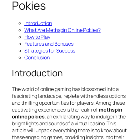
Pokies
Introduction
What Are Methspin Online Pokies?
How to Play
Features and Bonuses
Strategies for Success
Conclusion
Introduction
The world of online gaming has blossomed into a
fascinating landscape, replete with endless options
and thrilling opportunities for players. Among these
captivating experiences is the realm of
methspin
online pokies
, an exhilarating way to indulge in the
bright lights and sounds of a virtual casino. This
article will unpack everything there is to know about
these engaging games, providing insights into their