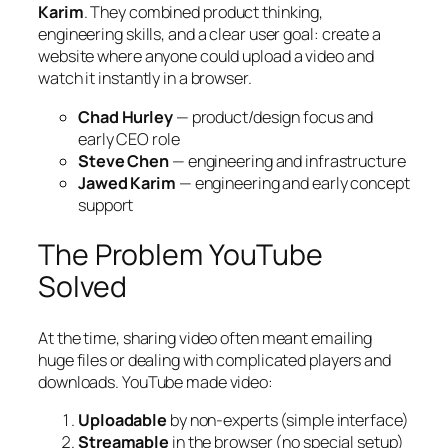
Karim
. They combined product thinking,
engineering skills, and a clear user goal: create a
website where anyone could upload a video and
watch it instantly in a browser.
Chad Hurley
— product/design focus and
early CEO role
Steve Chen
— engineering and infrastructure
Jawed Karim
— engineering and early concept
support
The Problem YouTube
Solved
At the time, sharing video often meant emailing
huge files or dealing with complicated players and
downloads. YouTube made video:
Uploadable
by non-experts (simple interface)
Streamable
in the browser (no special setup)