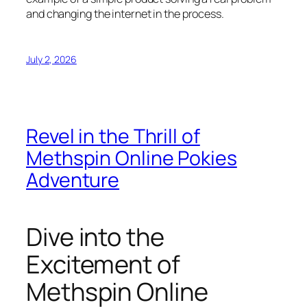
and changing the internet in the process.
July 2, 2026
Revel in the Thrill of
Methspin Online Pokies
Adventure
Dive into the
Excitement of
Methspin Online