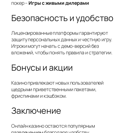
покер –
Игры с живыми дилерами
Безопасность и удобство
Лицензированные платформы гарантируют
защиту персональных данных и честную игру.
Игроки могут начать с демо-версий без
вложений, чтобы понять правила и стратегии.
Бонусы и акции
Казино привлекают новых пользователей
щедрыми приветственными пакетами,
фриспинами и кэшбэком.
Заключение
Онлайн казино остаются популярным
развлечением благодаря удобству,