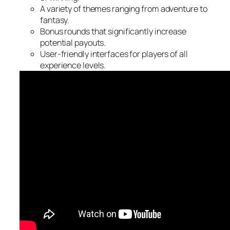
A variety of themes ranging from adventure to
fantasy.
Bonus rounds that significantly increase
potential payouts.
User-friendly interfaces for players of all
experience levels.