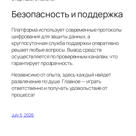
Безопасность и поддержка
Платформа использует современные протоколы
шифрования для защиты данных, а
круглосуточная служба поддержки оперативно
решает любые вопросы. Вывод средств
осуществляется по проверенным каналам, что
гарантирует прозрачность.
Независимо от опыта, здесь каждый найдет
развлечение по душе. Главное — играть
ответственно и получать удовольствие от
процесса!
July 5, 2026