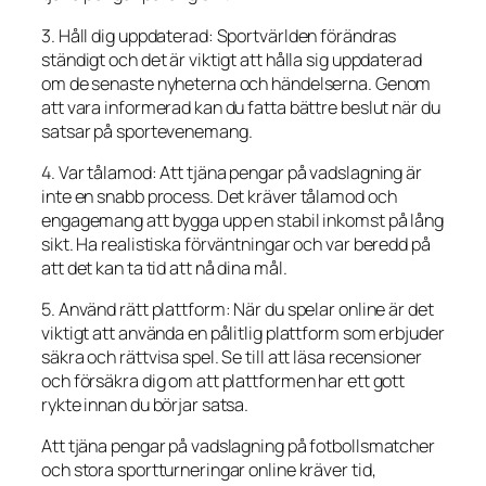
3. Håll dig uppdaterad: Sportvärlden förändras
ständigt och det är viktigt att hålla sig uppdaterad
om de senaste nyheterna och händelserna. Genom
att vara informerad kan du fatta bättre beslut när du
satsar på sportevenemang.
4. Var tålamod: Att tjäna pengar på vadslagning är
inte en snabb process. Det kräver tålamod och
engagemang att bygga upp en stabil inkomst på lång
sikt. Ha realistiska förväntningar och var beredd på
att det kan ta tid att nå dina mål.
5. Använd rätt plattform: När du spelar online är det
viktigt att använda en pålitlig plattform som erbjuder
säkra och rättvisa spel. Se till att läsa recensioner
och försäkra dig om att plattformen har ett gott
rykte innan du börjar satsa.
Att tjäna pengar på vadslagning på fotbollsmatcher
och stora sportturneringar online kräver tid,