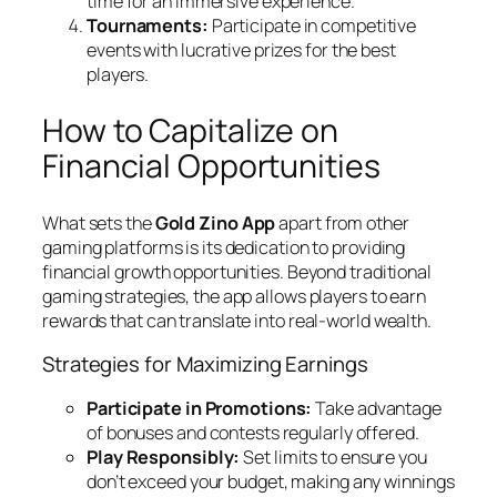
time for an immersive experience.
Tournaments:
Participate in competitive
events with lucrative prizes for the best
players.
How to Capitalize on
Financial Opportunities
What sets the
Gold Zino App
apart from other
gaming platforms is its dedication to providing
financial growth opportunities. Beyond traditional
gaming strategies, the app allows players to earn
rewards that can translate into real-world wealth.
Strategies for Maximizing Earnings
Participate in Promotions:
Take advantage
of bonuses and contests regularly offered.
Play Responsibly:
Set limits to ensure you
don’t exceed your budget, making any winnings