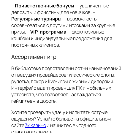
–
Приветственные бонусы
— увеличенные
депозиты и фриспины для новичков. –
Регулярные турниры
— возможность
соревноваться с другими игроками за крупные
призы. –
VIP-программа
— эксклюзивные
кэшбэки и индивидуальные предложения для
постоянных клиентов.
Ассортимент игр
В библиотеке представлены сотни наименований
от ведущих провайдеров: классические слоты,
рулетка, покер и live-игры с живыми дилерами.
Интерфейс адаптирован для ПК и мобильных
устройств, что позволяет наслаждаться
геймплеем в дороге.
Хотите проверить удачу и испытать острые
ощущения? Узнайте больше на официальном
сайте
7к казино
и начните с выгодного
стартового пакета.