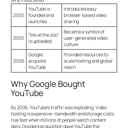
Why It Mattered
YouTube is
Introduced easy
2005
founded and
browser-based video
launches
sharing
Became a symbol of
“Me at the zoo”
2005
user-generated video
is uploaded
culture
Google
Provided resources to
2006
acquires
scale hosting and global
YouTube
reach
Why Google Bought
YouTube
By 2006, YouTube’s traffic was exploding. Video
hosting is expensive—bandwidth and storage costs
rise fast when millions of people watch content
daily. Google’s acquisition gave YouTube the