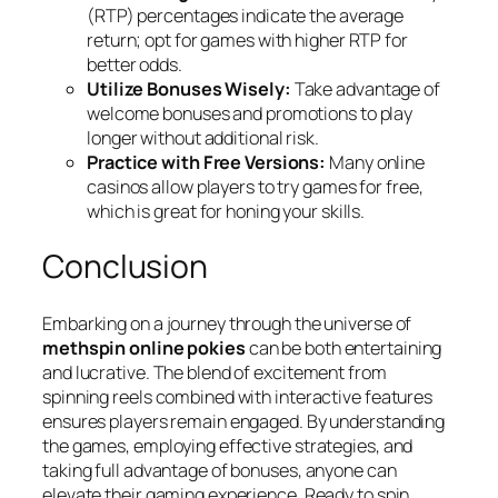
(RTP) percentages indicate the average
return; opt for games with higher RTP for
better odds.
Utilize Bonuses Wisely:
Take advantage of
welcome bonuses and promotions to play
longer without additional risk.
Practice with Free Versions:
Many online
casinos allow players to try games for free,
which is great for honing your skills.
Conclusion
Embarking on a journey through the universe of
methspin online pokies
can be both entertaining
and lucrative. The blend of excitement from
spinning reels combined with interactive features
ensures players remain engaged. By understanding
the games, employing effective strategies, and
taking full advantage of bonuses, anyone can
elevate their gaming experience. Ready to spin