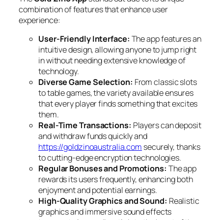
combination of features that enhance user
experience:
User-Friendly Interface:
The app features an
intuitive design, allowing anyone to jump right
in without needing extensive knowledge of
technology.
Diverse Game Selection:
From classic slots
to table games, the variety available ensures
that every player finds something that excites
them.
Real-Time Transactions:
Players can deposit
and withdraw funds quickly and
https://goldzinoaustralia.com
securely, thanks
to cutting-edge encryption technologies.
Regular Bonuses and Promotions:
The app
rewards its users frequently, enhancing both
enjoyment and potential earnings.
High-Quality Graphics and Sound:
Realistic
graphics and immersive sound effects