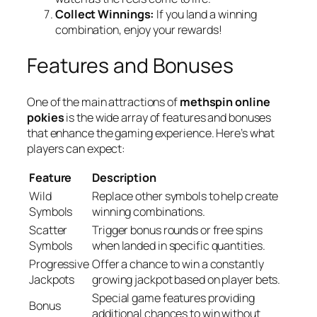
Collect Winnings:
If you land a winning
combination, enjoy your rewards!
Features and Bonuses
One of the main attractions of
methspin online
pokies
is the wide array of features and bonuses
that enhance the gaming experience. Here’s what
players can expect:
Feature
Description
Wild
Replace other symbols to help create
Symbols
winning combinations.
Scatter
Trigger bonus rounds or free spins
Symbols
when landed in specific quantities.
Progressive
Offer a chance to win a constantly
Jackpots
growing jackpot based on player bets.
Special game features providing
Bonus
additional chances to win without