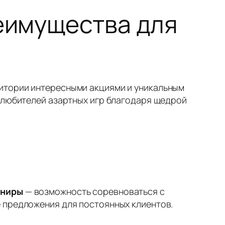
реимущества для
итории интересными акциями и уникальным
 любителей азартных игр благодаря щедрой
рниры
— возможность соревноваться с
 предложения для постоянных клиентов.