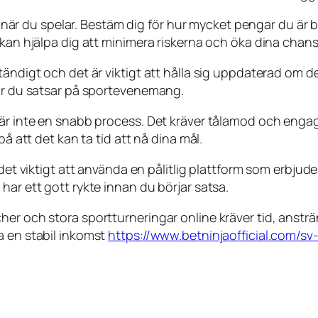
egi när du spelar. Bestäm dig för hur mycket pengar du ä
kan hjälpa dig att minimera riskerna och öka dina chanse
ständigt och det är viktigt att hålla sig uppdaterad o
när du satsar på sportevenemang.
g är inte en snabb process. Det kräver tålamod och eng
på att det kan ta tid att nå dina mål.
et viktigt att använda en pålitlig plattform som erbjuder 
har ett gott rykte innan du börjar satsa.
her och stora sportturneringar online kräver tid, anst
a en stabil inkomst
https://www.betninjaofficial.com/sv