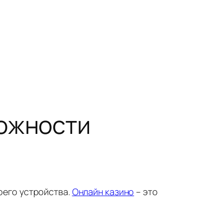
можности
оего устройства.
Онлайн казино
– это