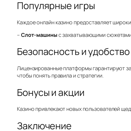
Популярные игры
Каждое онлайн казино предоставляет широки
–
Слот-машины
с захватывающими сюжетам
Безопасность и удобство
Лицензированные платформы гарантируют защи
чтобы понять правила и стратегии.
Бонусы и акции
Казино привлекают новых пользователей щед
Заключение