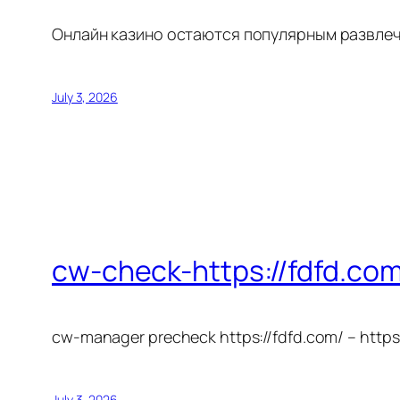
Онлайн казино остаются популярным развлеч
July 3, 2026
cw-check-https://fdfd.com
cw-manager precheck https://fdfd.com/ – https
July 3, 2026