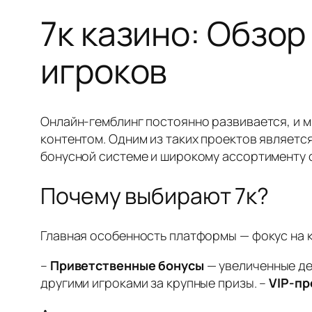
7к казино: Обзо
игроков
Онлайн-гемблинг постоянно развивается, и 
контентом. Одним из таких проектов являетс
бонусной системе и широкому ассортименту 
Почему выбирают 7к?
Главная особенность платформы — фокус на к
–
Приветственные бонусы
— увеличенные де
другими игроками за крупные призы. –
VIP-п