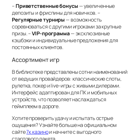
–
Приветственные бонусы
— увеличенные
депозиты и фриспины для новичков. –
Регулярные турниры
— возможность
соревноваться с другими игроками за крупные
призы. –
VIP-программа
— эксклюзивные
кэшбэки и индивидуальные предложения для
постоянных клиентов.
Ассортимент игр
В библиотеке представлены сотни наименований
от ведущих провайдеров: классические слоты,
рулетка, покер и live-игры с живыми дилерами.
Интерфейс адаптирован для ПК и мобильных
устройств, что позволяет наслаждаться
геймплеем в дороге.
Хотите проверить удачу и испытать острые
ощущения? Узнайте больше на официальном
сайте
7к казино
и начните с выгодного
стартового пакета.