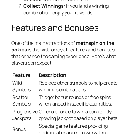
Collect Winnings:
If you land a winning
combination, enjoy your rewards!
Features and Bonuses
One of the main attractions of
methspin online
pokies
is the wide array of features and bonuses
that enhance the gaming experience. Here’s what
players can expect:
Feature
Description
Wild
Replace other symbols to help create
Symbols
winning combinations.
Scatter
Trigger bonus rounds or free spins
Symbols
when landed in specific quantities.
Progressive
Offer a chance to win a constantly
Jackpots
growing jackpot based on player bets.
Special game features providing
Bonus
additional chances to win without