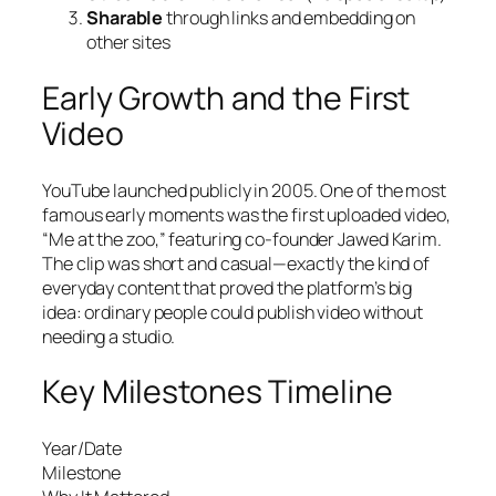
Sharable
through links and embedding on
other sites
Early Growth and the First
Video
YouTube launched publicly in 2005. One of the most
famous early moments was the first uploaded video,
“Me at the zoo,” featuring co-founder Jawed Karim.
The clip was short and casual—exactly the kind of
everyday content that proved the platform’s big
idea: ordinary people could publish video without
needing a studio.
Key Milestones Timeline
Year/Date
Milestone