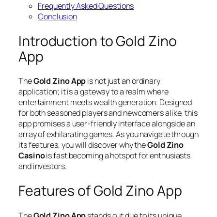
Frequently Asked Questions
Conclusion
Introduction to Gold Zino
App
The
Gold Zino App
is not just an ordinary
application; it is a gateway to a realm where
entertainment meets wealth generation. Designed
for both seasoned players and newcomers alike, this
app promises a user-friendly interface alongside an
array of exhilarating games. As you navigate through
its features, you will discover why the
Gold Zino
Casino
is fast becoming a hotspot for enthusiasts
and investors.
Features of Gold Zino App
The
Gold Zino App
stands out due to its unique