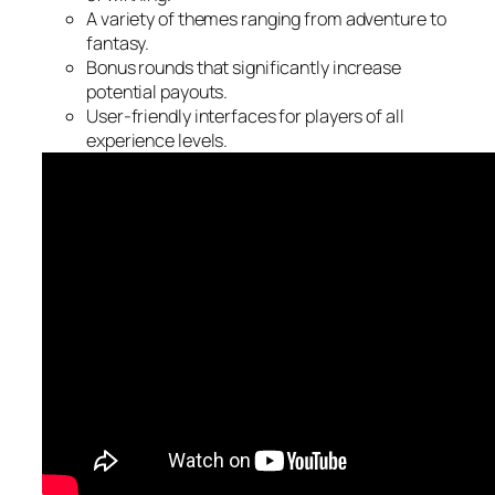
A variety of themes ranging from adventure to
fantasy.
Bonus rounds that significantly increase
potential payouts.
User-friendly interfaces for players of all
experience levels.