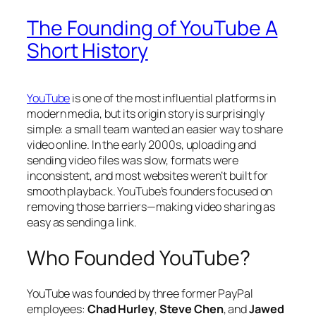
The Founding of YouTube A
Short History
YouTube
is one of the most influential platforms in
modern media, but its origin story is surprisingly
simple: a small team wanted an easier way to share
video online. In the early 2000s, uploading and
sending video files was slow, formats were
inconsistent, and most websites weren’t built for
smooth playback. YouTube’s founders focused on
removing those barriers—making video sharing as
easy as sending a link.
Who Founded YouTube?
YouTube was founded by three former PayPal
employees:
Chad Hurley
,
Steve Chen
, and
Jawed