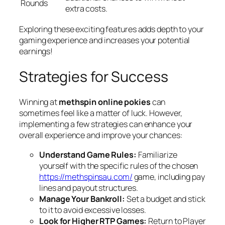
Rounds
extra costs.
Exploring these exciting features adds depth to your
gaming experience and increases your potential
earnings!
Strategies for Success
Winning at
methspin online pokies
can
sometimes feel like a matter of luck. However,
implementing a few strategies can enhance your
overall experience and improve your chances:
Understand Game Rules:
Familiarize
yourself with the specific rules of the chosen
https://methspinsau.com/
game, including pay
lines and payout structures.
Manage Your Bankroll:
Set a budget and stick
to it to avoid excessive losses.
Look for Higher RTP Games:
Return to Player