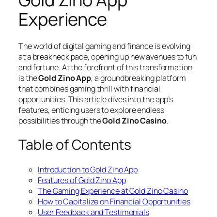
Experience
The world of digital gaming and finance is evolving
at a breakneck pace, opening up new avenues to fun
and fortune. At the forefront of this transformation
is the
Gold Zino App
, a groundbreaking platform
that combines gaming thrill with financial
opportunities. This article dives into the app’s
features, enticing users to explore endless
possibilities through the
Gold Zino Casino
.
Table of Contents
Introduction to Gold Zino App
Features of Gold Zino App
The Gaming Experience at Gold Zino Casino
How to Capitalize on Financial Opportunities
User Feedback and Testimonials