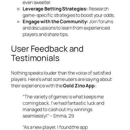
even sweeter.
Leverage Betting Strategies:
Research
game-specific strategies to boost your odds.
Engage with the Community:
Join forums
and discussions to learn from experienced
players and share tips.
User Feedback and
Testimonials
Nothing speaks louder than the voice of satisfied
players. Here’s what some users are saying about
their experience with the
Gold Zino App
:
“The variety of games is what keeps me
coming back. I’ve had fantastic luck and
managed to cash out my winnings
seamlessly!” – Emma, 29
“As a new player, I found the app