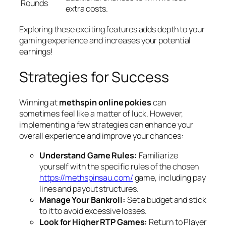
Rounds
extra costs.
Exploring these exciting features adds depth to your
gaming experience and increases your potential
earnings!
Strategies for Success
Winning at
methspin online pokies
can
sometimes feel like a matter of luck. However,
implementing a few strategies can enhance your
overall experience and improve your chances:
Understand Game Rules:
Familiarize
yourself with the specific rules of the chosen
https://methspinsau.com/
game, including pay
lines and payout structures.
Manage Your Bankroll:
Set a budget and stick
to it to avoid excessive losses.
Look for Higher RTP Games:
Return to Player