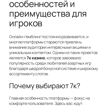
особенностей и
преимущества для
игроков
Онлайн-гемблинг постоянно развивается, и
многие платформы стараются привлечь
внимание аудитории интересными акциями и
уникальным контентом. Одним из таких проектов
является
7к казино
, которое завоевало
популярность среди любителей азартных игр
благодаря щедрой бонусной системе и широкому
ассортименту слотов.
Почему выбирают 7к?
Главная особенность платформы — фокус на
комфорте пользователя. Здесь вас ждут: