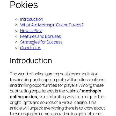
Pokies
Introduction
What Are Methspin Online Pokies?
How to Play
Features and Bonuses
Strategies for Success
Conclusion
Introduction
The world of online gaming has blossomed into a
fascinating landscape, replete with endless options
and thrilling opportunities for players. Among these
captivating experiences is the realm of
methspin
online pokies
, an exhilarating way to indulge in the
bright lights and sounds of a virtual casino. This
article will unpack everything there is to know about
these engaging games, providing insights into their