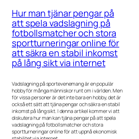
Hur man tjänar pengar på
att spela vadslagning på
fotbollsmatcher och stora
sportturneringar online för
att säkra en stabil inkomst
på lång sikt via internet
Vadslagning på sportevenemang är en populär
hobby för många människor runt om i världen. Men
för vissa personer är det inte bara en hobby, det är
också ett sätt att tjäna pengar och säkra en stabil
inkomst på lång sikt. I denna artikel kommer vi att
diskutera hur man kan tjäna pengar på att spela
vadslagning på fotbollsmatcher och stora
sportturneringar online för att uppnå ekonomisk
stabilitet via internet.