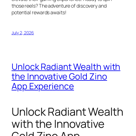
those reels? The adventure of discovery and
potential rewards awaits!
July 2, 2026
Unlock Radiant Wealth with
the Innovative Gold Zino
App Experience
Unlock Radiant Wealth
with the Innovative
Gold Zino App