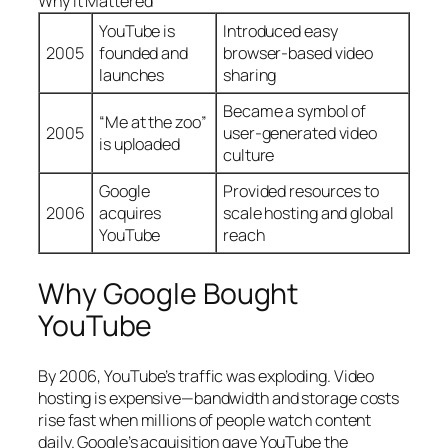
Why It Mattered
YouTube is
Introduced easy
2005
founded and
browser-based video
launches
sharing
Became a symbol of
“Me at the zoo”
2005
user-generated video
is uploaded
culture
Google
Provided resources to
2006
acquires
scale hosting and global
YouTube
reach
Why Google Bought
YouTube
By 2006, YouTube’s traffic was exploding. Video
hosting is expensive—bandwidth and storage costs
rise fast when millions of people watch content
daily. Google’s acquisition gave YouTube the