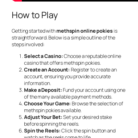
How to Play
Getting started with
methspin online pokies
is
straightforward. Below is a simple outline of the
steps involved:
Select a Casino:
Choose a reputable online
casino that offers methspin pokies.
Create an Account:
Register to create an
account, ensuring you provide accurate
information.
Make a Deposit:
Fund your account using one
of the many available payment methods.
Choose Your Game:
Browse the selection of
methspin pokies available.
Adjust Your Bet:
Set your desired stake
before spinning the reels.
Spin the Reels:
Click the spin button and
watch as the reels come to life.