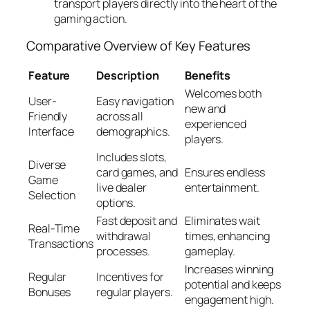
transport players directly into the heart of the
gaming action.
Comparative Overview of Key Features
Feature
Description
Benefits
Welcomes both
User-
Easy navigation
new and
Friendly
across all
experienced
Interface
demographics.
players.
Includes slots,
Diverse
card games, and
Ensures endless
Game
live dealer
entertainment.
Selection
options.
Fast deposit and
Eliminates wait
Real-Time
withdrawal
times, enhancing
Transactions
processes.
gameplay.
Increases winning
Regular
Incentives for
potential and keeps
Bonuses
regular players.
engagement high.