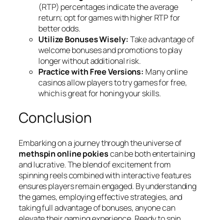
(RTP) percentages indicate the average
return; opt for games with higher RTP for
better odds.
Utilize Bonuses Wisely:
Take advantage of
welcome bonuses and promotions to play
longer without additional risk.
Practice with Free Versions:
Many online
casinos allow players to try games for free,
which is great for honing your skills.
Conclusion
Embarking on a journey through the universe of
methspin online pokies
can be both entertaining
and lucrative. The blend of excitement from
spinning reels combined with interactive features
ensures players remain engaged. By understanding
the games, employing effective strategies, and
taking full advantage of bonuses, anyone can
elevate their gaming experience. Ready to spin