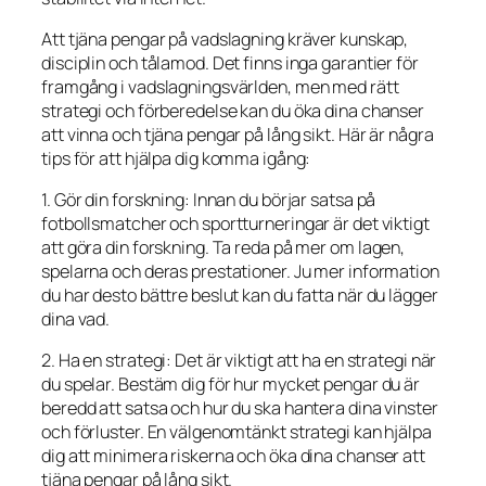
Att tjäna pengar på vadslagning kräver kunskap,
disciplin och tålamod. Det finns inga garantier för
framgång i vadslagningsvärlden, men med rätt
strategi och förberedelse kan du öka dina chanser
att vinna och tjäna pengar på lång sikt. Här är några
tips för att hjälpa dig komma igång:
1. Gör din forskning: Innan du börjar satsa på
fotbollsmatcher och sportturneringar är det viktigt
att göra din forskning. Ta reda på mer om lagen,
spelarna och deras prestationer. Ju mer information
du har desto bättre beslut kan du fatta när du lägger
dina vad.
2. Ha en strategi: Det är viktigt att ha en strategi när
du spelar. Bestäm dig för hur mycket pengar du är
beredd att satsa och hur du ska hantera dina vinster
och förluster. En välgenomtänkt strategi kan hjälpa
dig att minimera riskerna och öka dina chanser att
tjäna pengar på lång sikt.