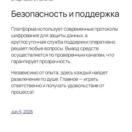
Безопасность и поддержка
Платформа использует современные протоколы
шифрования для защиты данных, а
круглосуточная служба поддержки оперативно
решает любые вопросы. Вывод средств
осуществляется по проверенным каналам, что
гарантирует прозрачность.
Независимо от опыта, здесь каждый найдет
развлечение по душе. Главное — играть
ответственно и получать удовольствие от
процесса!
July 5, 2026