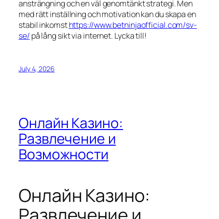
ansträngning och en väl genomtänkt strategi. Men
med rätt inställning och motivation kan du skapa en
stabil inkomst
https://www.betninjaofficial.com/sv-
se/
på lång sikt via internet. Lycka till!
July 4, 2026
Онлайн Казино:
Развлечение и
Возможности
Онлайн Казино:
Развлечение и