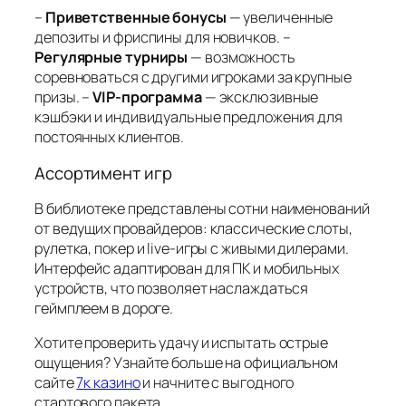
–
Приветственные бонусы
— увеличенные
депозиты и фриспины для новичков. –
Регулярные турниры
— возможность
соревноваться с другими игроками за крупные
призы. –
VIP-программа
— эксклюзивные
кэшбэки и индивидуальные предложения для
постоянных клиентов.
Ассортимент игр
В библиотеке представлены сотни наименований
от ведущих провайдеров: классические слоты,
рулетка, покер и live-игры с живыми дилерами.
Интерфейс адаптирован для ПК и мобильных
устройств, что позволяет наслаждаться
геймплеем в дороге.
Хотите проверить удачу и испытать острые
ощущения? Узнайте больше на официальном
сайте
7к казино
и начните с выгодного
стартового пакета.