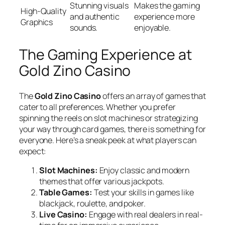
Stunning visuals
Makes the gaming
High-Quality
and authentic
experience more
Graphics
sounds.
enjoyable.
The Gaming Experience at
Gold Zino Casino
The
Gold Zino Casino
offers an array of games that
cater to all preferences. Whether you prefer
spinning the reels on slot machines or strategizing
your way through card games, there is something for
everyone. Here’s a sneak peek at what players can
expect:
Slot Machines:
Enjoy classic and modern
themes that offer various jackpots.
Table Games:
Test your skills in games like
blackjack, roulette, and poker.
Live Casino:
Engage with real dealers in real-