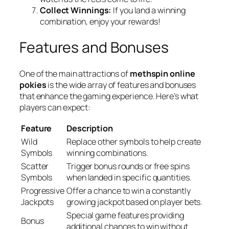
Collect Winnings:
If you land a winning
combination, enjoy your rewards!
Features and Bonuses
One of the main attractions of
methspin online
pokies
is the wide array of features and bonuses
that enhance the gaming experience. Here’s what
players can expect:
Feature
Description
Wild
Replace other symbols to help create
Symbols
winning combinations.
Scatter
Trigger bonus rounds or free spins
Symbols
when landed in specific quantities.
Progressive
Offer a chance to win a constantly
Jackpots
growing jackpot based on player bets.
Special game features providing
Bonus
additional chances to win without