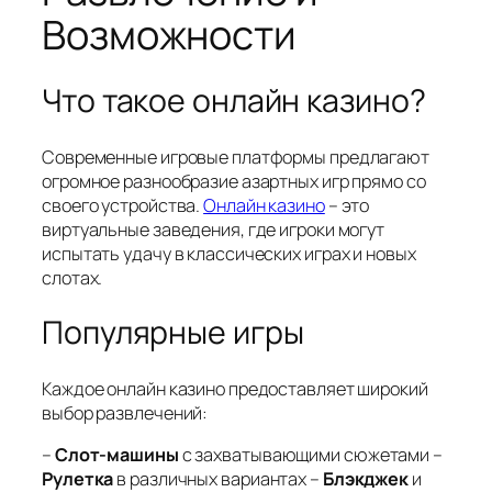
Возможности
Что такое онлайн казино?
Современные игровые платформы предлагают
огромное разнообразие азартных игр прямо со
своего устройства.
Онлайн казино
– это
виртуальные заведения, где игроки могут
испытать удачу в классических играх и новых
слотах.
Популярные игры
Каждое онлайн казино предоставляет широкий
выбор развлечений:
–
Слот-машины
с захватывающими сюжетами –
Рулетка
в различных вариантах –
Блэкджек
и