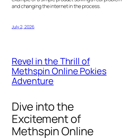
and changing the internet in the process.
July 2, 2026
Revel in the Thrill of
Methspin Online Pokies
Adventure
Dive into the
Excitement of
Methspin Online