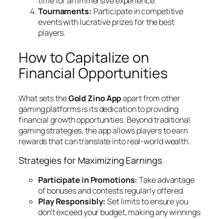
time for an immersive experience.
Tournaments:
Participate in competitive
events with lucrative prizes for the best
players.
How to Capitalize on
Financial Opportunities
What sets the
Gold Zino App
apart from other
gaming platforms is its dedication to providing
financial growth opportunities. Beyond traditional
gaming strategies, the app allows players to earn
rewards that can translate into real-world wealth.
Strategies for Maximizing Earnings
Participate in Promotions:
Take advantage
of bonuses and contests regularly offered.
Play Responsibly:
Set limits to ensure you
don’t exceed your budget, making any winnings