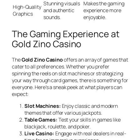
Stunning visuals
Makes the gaming
High-Quality
and authentic
experience more
Graphics
sounds.
enjoyable.
The Gaming Experience at
Gold Zino Casino
The
Gold Zino Casino
offers an array of games that
cater to all preferences. Whether you prefer
spinning the reels on slot machines or strategizing
your way through card games, there is something for
everyone. Here’s a sneak peek at what players can
expect:
Slot Machines:
Enjoy classic and modern
themes that offer various jackpots.
Table Games:
Test your skills in games like
blackjack, roulette, and poker.
Live Casino:
Engage with real dealers in real-