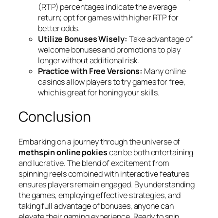
(RTP) percentages indicate the average
return; opt for games with higher RTP for
better odds.
Utilize Bonuses Wisely:
Take advantage of
welcome bonuses and promotions to play
longer without additional risk.
Practice with Free Versions:
Many online
casinos allow players to try games for free,
which is great for honing your skills.
Conclusion
Embarking on a journey through the universe of
methspin online pokies
can be both entertaining
and lucrative. The blend of excitement from
spinning reels combined with interactive features
ensures players remain engaged. By understanding
the games, employing effective strategies, and
taking full advantage of bonuses, anyone can
elevate their gaming experience. Ready to spin