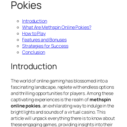
Pokies
Introduction
What Are Methspin Online Pokies?
How to Play
Features and Bonuses
Strategies for Success
Conclusion
Introduction
The world of online gaming has blossomed into a
fascinating landscape, replete with endless options
and thrilling opportunities for players. Among these
captivating experiences is the realm of
methspin
online pokies
, an exhilarating way to indulge in the
bright lights and sounds of a virtual casino. This
article will unpack everything there is to know about
these engaging games, providing insights into their