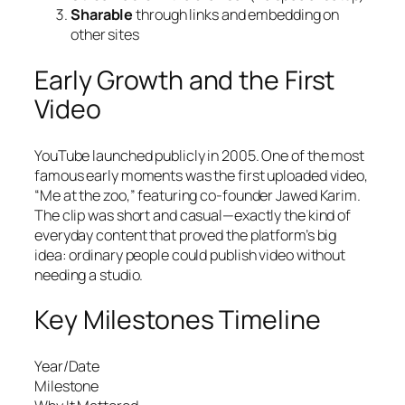
Sharable
through links and embedding on
other sites
Early Growth and the First
Video
YouTube launched publicly in 2005. One of the most
famous early moments was the first uploaded video,
“Me at the zoo,” featuring co-founder Jawed Karim.
The clip was short and casual—exactly the kind of
everyday content that proved the platform’s big
idea: ordinary people could publish video without
needing a studio.
Key Milestones Timeline
Year/Date
Milestone