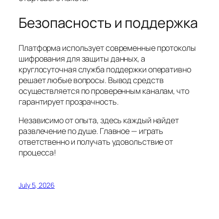
Безопасность и поддержка
Платформа использует современные протоколы
шифрования для защиты данных, а
круглосуточная служба поддержки оперативно
решает любые вопросы. Вывод средств
осуществляется по проверенным каналам, что
гарантирует прозрачность.
Независимо от опыта, здесь каждый найдет
развлечение по душе. Главное — играть
ответственно и получать удовольствие от
процесса!
July 5, 2026