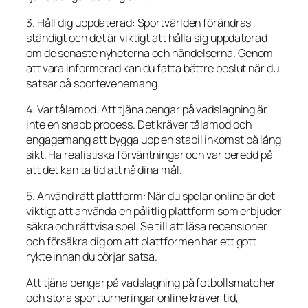
3. Håll dig uppdaterad: Sportvärlden förändras
ständigt och det är viktigt att hålla sig uppdaterad
om de senaste nyheterna och händelserna. Genom
att vara informerad kan du fatta bättre beslut när du
satsar på sportevenemang.
4. Var tålamod: Att tjäna pengar på vadslagning är
inte en snabb process. Det kräver tålamod och
engagemang att bygga upp en stabil inkomst på lång
sikt. Ha realistiska förväntningar och var beredd på
att det kan ta tid att nå dina mål.
5. Använd rätt plattform: När du spelar online är det
viktigt att använda en pålitlig plattform som erbjuder
säkra och rättvisa spel. Se till att läsa recensioner
och försäkra dig om att plattformen har ett gott
rykte innan du börjar satsa.
Att tjäna pengar på vadslagning på fotbollsmatcher
och stora sportturneringar online kräver tid,