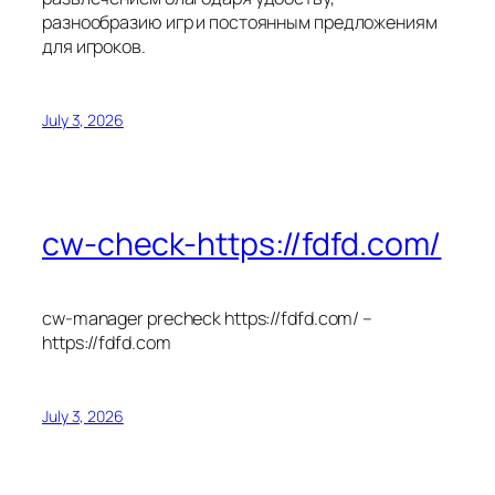
разнообразию игр и постоянным предложениям
для игроков.
July 3, 2026
cw-check-https://fdfd.com/
cw-manager precheck https://fdfd.com/ –
https://fdfd.com
July 3, 2026