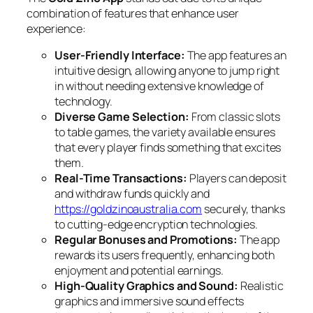
combination of features that enhance user
experience:
User-Friendly Interface:
The app features an
intuitive design, allowing anyone to jump right
in without needing extensive knowledge of
technology.
Diverse Game Selection:
From classic slots
to table games, the variety available ensures
that every player finds something that excites
them.
Real-Time Transactions:
Players can deposit
and withdraw funds quickly and
https://goldzinoaustralia.com
securely, thanks
to cutting-edge encryption technologies.
Regular Bonuses and Promotions:
The app
rewards its users frequently, enhancing both
enjoyment and potential earnings.
High-Quality Graphics and Sound:
Realistic
graphics and immersive sound effects