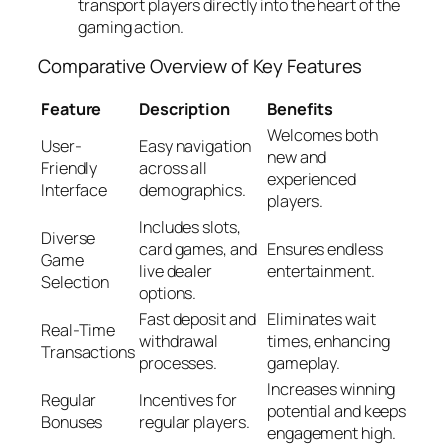
transport players directly into the heart of the
gaming action.
Comparative Overview of Key Features
Feature
Description
Benefits
Welcomes both
User-
Easy navigation
new and
Friendly
across all
experienced
Interface
demographics.
players.
Includes slots,
Diverse
card games, and
Ensures endless
Game
live dealer
entertainment.
Selection
options.
Fast deposit and
Eliminates wait
Real-Time
withdrawal
times, enhancing
Transactions
processes.
gameplay.
Increases winning
Regular
Incentives for
potential and keeps
Bonuses
regular players.
engagement high.