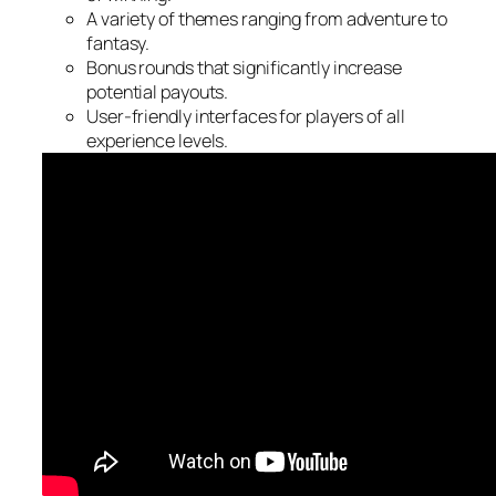
A variety of themes ranging from adventure to
fantasy.
Bonus rounds that significantly increase
potential payouts.
User-friendly interfaces for players of all
experience levels.