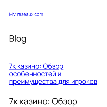
Skip
to
MM reseaux com
content
Blog
7к казино: Обзор
особенностей и
преимущества для игроков
7к казино: Обзор