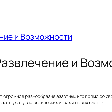
ение и Возможности
Развлечение и Воз
?
 огромное разнообразие азартных игр прямо со св
ытать удачу в классических играх и новых слотах.