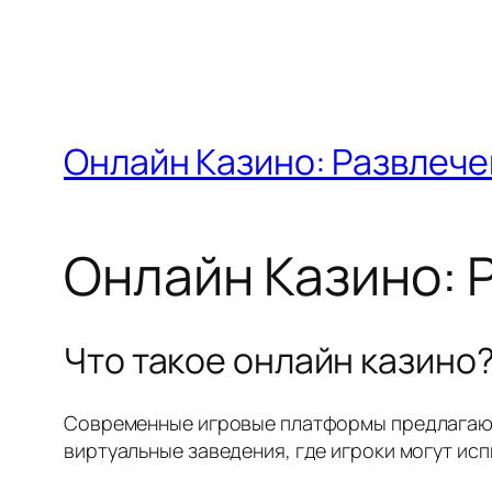
Онлайн Казино: Развлеч
Онлайн Казино: 
Что такое онлайн казино
Современные игровые платформы предлагают
виртуальные заведения, где игроки могут исп