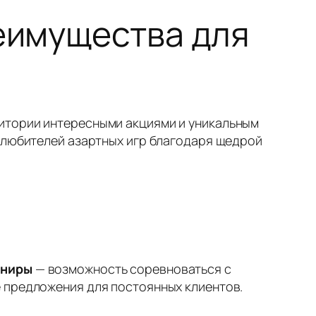
реимущества для
итории интересными акциями и уникальным
 любителей азартных игр благодаря щедрой
рниры
— возможность соревноваться с
 предложения для постоянных клиентов.