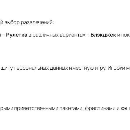
й выбор развлечений:
и –
Рулетка
в различных вариантах –
Блэкджек
и пок
ту персональных данных и честную игру. Игроки мо
рыми приветственными пакетами, фриспинами и кэш