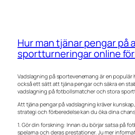
Hur man tjänar pengar på a
sportturneringar online för 
Vadslagning på sportevenemang är en populär ho
också ett sätt att tjäna pengar och säkra en stab
vadslagning på fotbollsmatcher och stora sporttu
Att tjäna pengar på vadslagning kräver kunskap,
strategi och förberedelse kan du öka dina chanse
1. Gör din forskning: Innan du börjar satsa på fo
spelarna och deras prestationer. Ju mer informat