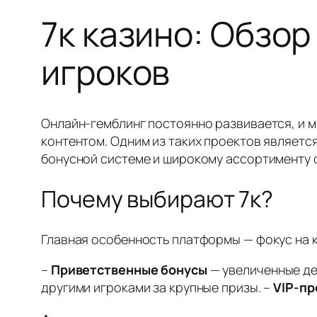
7к казино: Обзо
игроков
Онлайн-гемблинг постоянно развивается, и 
контентом. Одним из таких проектов являетс
бонусной системе и широкому ассортименту 
Почему выбирают 7к?
Главная особенность платформы — фокус на к
–
Приветственные бонусы
— увеличенные де
другими игроками за крупные призы. –
VIP-п