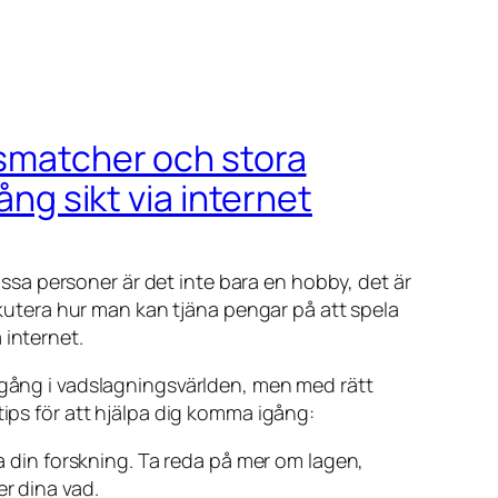
lsmatcher och stora
ång sikt via internet
sa personer är det inte bara en hobby, det är
iskutera hur man kan tjäna pengar på att spela
 internet.
amgång i vadslagningsvärlden, men med rätt
tips för att hjälpa dig komma igång:
ra din forskning. Ta reda på mer om lagen,
r dina vad.