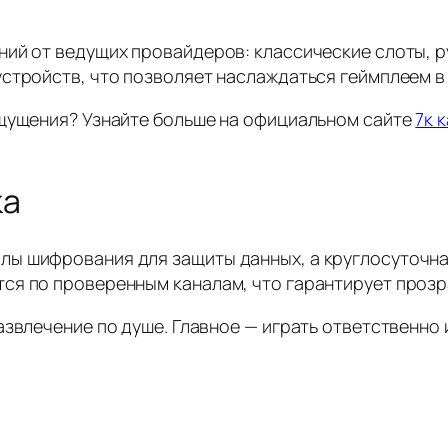
ий от ведущих провайдеров: классические слоты, рул
стройств, что позволяет наслаждаться геймплеем в
ощущения? Узнайте больше на официальном сайте
7к 
ка
лы шифрования для защиты данных, а круглосуточн
ся по проверенным каналам, что гарантирует прозр
азвлечение по душе. Главное — играть ответственно 