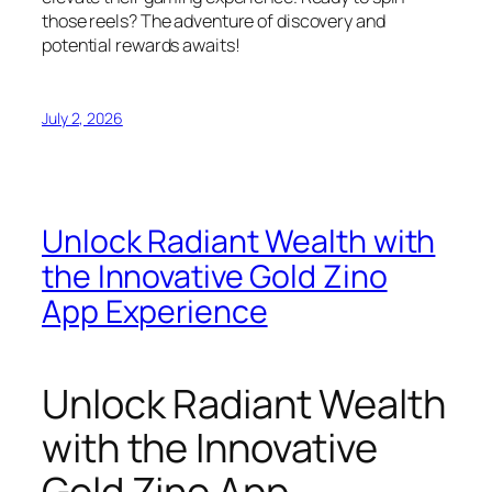
those reels? The adventure of discovery and
potential rewards awaits!
July 2, 2026
Unlock Radiant Wealth with
the Innovative Gold Zino
App Experience
Unlock Radiant Wealth
with the Innovative
Gold Zino App