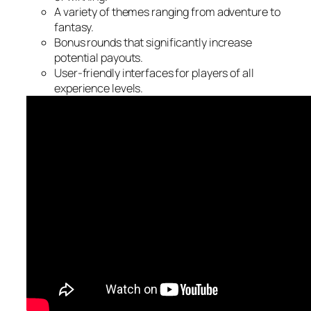
A variety of themes ranging from adventure to
fantasy.
Bonus rounds that significantly increase
potential payouts.
User-friendly interfaces for players of all
experience levels.