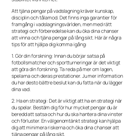
Att tjäna pengar på vadslagning kräver kunskap,
disciplin och tålamod. Det finns inga garantier för
framgång i vadslagningsvärlden, men med rätt
strategi och förberedelse kan du öka dina chanser
att vinna och tjäna pengar på lång sikt. Här är några
tips för att hjälpa dig komma igång:
1. Gör din forskning: Innan du börjar satsa på
fotbollsmatcher och sportturneringar är det viktigt
att göra din forskning. Ta reda på mer om lagen,
spelarna och deras prestationer. Ju mer information
du har desto bättre beslut kan du fatta när du lägger
dina vad.
2. Ha en strategi: Det är viktigt att ha en strategi när
du spelar. Bestäm dig för hur mycket pengar du är
beredd att satsa och hur du ska hantera dina vinster
och förluster. En välgenomtänkt strategi kan hjälpa
dig att minimera riskerna och öka dina chanser att
tjäna pengar på lång sikt.