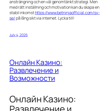
ansträngning och en väl genomtänkt strategi. Men
med rätt inställning och motivation kan du skapa en
stabil inkomst
https://www.betninjaofficial.com/sv-
se/
på lång sikt via internet. Lycka till!
July 4, 2026
Онлайн Казино:
Развлечение и
Возможности
Онлайн Казино:
Развлечение и