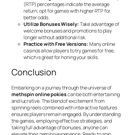
(RTP) percentages indicate the average
return; opt for games with higher RTP for
better odds.
Utilize Bonuses Wisely:
Take advantage of
welcome bonuses and promotions to play
longer without additional risk.
Practice with Free Versions:
Many online
casinos allow players to try games for free,
which is great for honing your skills.
Conclusion
Embarking on a journey through the universe of
methspin online pokies
can be both entertaining
and lucrative. The blend of excitement from
spinning reels combined with interactive features
ensures players remain engaged. By understanding
the games, employing effective strategies, and
taking full advantage of bonuses, anyone can
elevate their gaming experience. Ready to spin