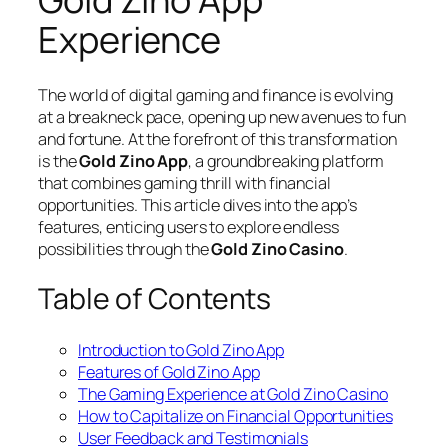
Experience
The world of digital gaming and finance is evolving
at a breakneck pace, opening up new avenues to fun
and fortune. At the forefront of this transformation
is the
Gold Zino App
, a groundbreaking platform
that combines gaming thrill with financial
opportunities. This article dives into the app’s
features, enticing users to explore endless
possibilities through the
Gold Zino Casino
.
Table of Contents
Introduction to Gold Zino App
Features of Gold Zino App
The Gaming Experience at Gold Zino Casino
How to Capitalize on Financial Opportunities
User Feedback and Testimonials