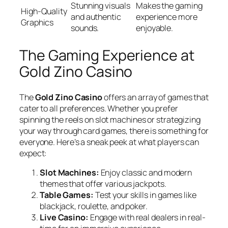
Stunning visuals
Makes the gaming
High-Quality
and authentic
experience more
Graphics
sounds.
enjoyable.
The Gaming Experience at
Gold Zino Casino
The
Gold Zino Casino
offers an array of games that
cater to all preferences. Whether you prefer
spinning the reels on slot machines or strategizing
your way through card games, there is something for
everyone. Here’s a sneak peek at what players can
expect:
Slot Machines:
Enjoy classic and modern
themes that offer various jackpots.
Table Games:
Test your skills in games like
blackjack, roulette, and poker.
Live Casino:
Engage with real dealers in real-