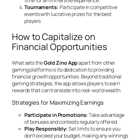
time for an immersive experience.
Tournaments:
Participate in competitive
events with lucrative prizes for the best
players.
How to Capitalize on
Financial Opportunities
What sets the
Gold Zino App
apart from other
gaming platforms is its dedication to providing
financial growth opportunities. Beyond traditional
gaming strategies, the app allows players to earn
rewards that can translate into real-world wealth.
Strategies for Maximizing Earnings
Participate in Promotions:
Take advantage
of bonuses and contests regularly offered.
Play Responsibly:
Set limits to ensure you
don’t exceed your budget, making any winnings