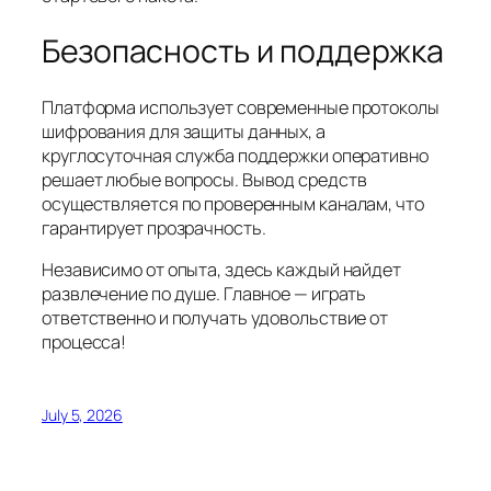
Безопасность и поддержка
Платформа использует современные протоколы
шифрования для защиты данных, а
круглосуточная служба поддержки оперативно
решает любые вопросы. Вывод средств
осуществляется по проверенным каналам, что
гарантирует прозрачность.
Независимо от опыта, здесь каждый найдет
развлечение по душе. Главное — играть
ответственно и получать удовольствие от
процесса!
July 5, 2026