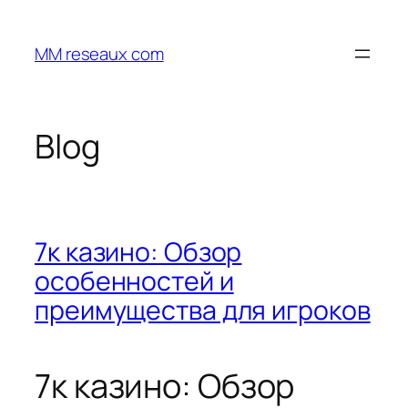
Skip
to
MM reseaux com
content
Blog
7к казино: Обзор
особенностей и
преимущества для игроков
7к казино: Обзор