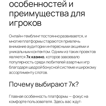
особенностей и
преимущества для
игроков
Онлайн-гемблинг постоянно развивается, и
многие платформы стараются привлечь
внимание аудитории интересными акциями и
уникальным контентом. Одним из таких проектов
является
7к казино
, которое завоевало
популярность среди любителей азартных игр
благодаря щедрой бонусной системе и широкому
ассортименту слотов.
Почему выбирают 7к?
Главная особенность платформы — фокус на
комфорте пользователя. Здесь вас ждут: