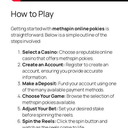
How to Play
Getting started with
methspin online pokies
is
straightforward. Below is a simple outline of the
steps involved:
Select a Casino:
Choose a reputable online
casino that offers methspin pokies.
Create an Account:
Register to create an
account, ensuring you provide accurate
information.
Make a Deposit:
Fund your account using one
of the many available payment methods.
Choose Your Game:
Browse the selection of
methspin pokies available.
Adjust Your Bet:
Set your desired stake
before spinning the reels.
Spin the Reels:
Click the spin button and
watch as the reels come to life.