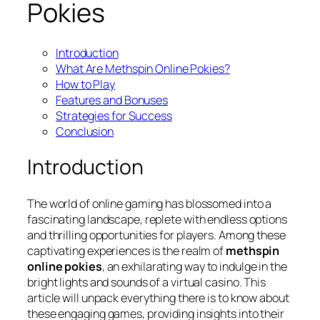
Pokies
Introduction
What Are Methspin Online Pokies?
How to Play
Features and Bonuses
Strategies for Success
Conclusion
Introduction
The world of online gaming has blossomed into a
fascinating landscape, replete with endless options
and thrilling opportunities for players. Among these
captivating experiences is the realm of
methspin
online pokies
, an exhilarating way to indulge in the
bright lights and sounds of a virtual casino. This
article will unpack everything there is to know about
these engaging games, providing insights into their