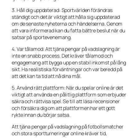
3. Håll dig uppdaterad: Sportvärlden förändras
ständigt och det är viktigt att hålla sig uppdaterad
om de senaste nyheterna och händelserna. Genom
att vara informerad kan du fatta bättre beslut när du
satsar på sportevenemang.
4. Var tålamod: Att tjäna pengar på vadslagning är
inte en snabb process. Det kräver tålamod och
engagemang att bygga upp en stabil inkomst på lång
sikt. Ha realistiska förväntningar och var beredd på
att det kan ta tid att nå dina mål.
5. Använd rätt plattform: När du spelar online är det
viktigt att använda en pålitlig plattform som erbjuder
säkra och rättvisa spel. Se till att läsa recensioner
och försäkra dig om att plattformen har ett gott
rykte innan du börjar satsa.
Att tjäna pengar på vadslagning på fotbollsmatcher
och stora sportturneringar online kräver tid,