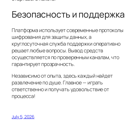
Безопасность и поддержка
Платформа использует современные протоколы
шифрования для защиты данных, а
круглосуточная служба поддержки оперативно
решает любые вопросы. Вывод средств
осуществляется по проверенным каналам, что
гарантирует прозрачность.
Независимо от опыта, здесь каждый найдет
развлечение по душе. Главное — играть
ответственно и получать удовольствие от
процесса!
July 5, 2026