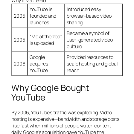
Why It Mattered
YouTube is
Introduced easy
2005
founded and
browser-based video
launches
sharing
Became a symbol of
“Me at the zoo”
2005
user-generated video
is uploaded
culture
Google
Provided resources to
2006
acquires
scale hosting and global
YouTube
reach
Why Google Bought
YouTube
By 2006, YouTube’s traffic was exploding. Video
hosting is expensive—bandwidth and storage costs
rise fast when millions of people watch content
daily. Google’s acquisition gave YouTube the