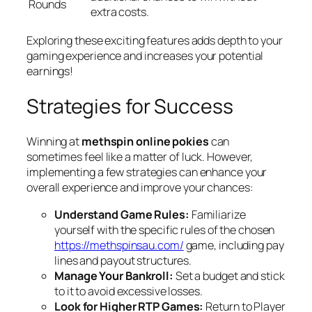
Rounds
extra costs.
Exploring these exciting features adds depth to your
gaming experience and increases your potential
earnings!
Strategies for Success
Winning at
methspin online pokies
can
sometimes feel like a matter of luck. However,
implementing a few strategies can enhance your
overall experience and improve your chances:
Understand Game Rules:
Familiarize
yourself with the specific rules of the chosen
https://methspinsau.com/
game, including pay
lines and payout structures.
Manage Your Bankroll:
Set a budget and stick
to it to avoid excessive losses.
Look for Higher RTP Games:
Return to Player