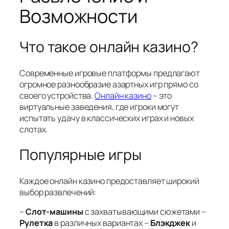
Возможности
Что такое онлайн казино?
Современные игровые платформы предлагают
огромное разнообразие азартных игр прямо со
своего устройства.
Онлайн казино
– это
виртуальные заведения, где игроки могут
испытать удачу в классических играх и новых
слотах.
Популярные игры
Каждое онлайн казино предоставляет широкий
выбор развлечений:
–
Слот-машины
с захватывающими сюжетами –
Рулетка
в различных вариантах –
Блэкджек
и