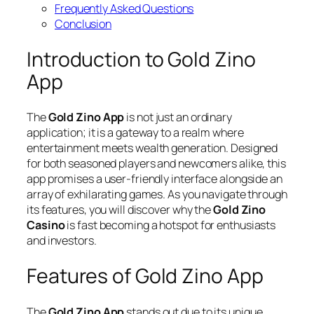
Frequently Asked Questions
Conclusion
Introduction to Gold Zino
App
The
Gold Zino App
is not just an ordinary
application; it is a gateway to a realm where
entertainment meets wealth generation. Designed
for both seasoned players and newcomers alike, this
app promises a user-friendly interface alongside an
array of exhilarating games. As you navigate through
its features, you will discover why the
Gold Zino
Casino
is fast becoming a hotspot for enthusiasts
and investors.
Features of Gold Zino App
The
Gold Zino App
stands out due to its unique