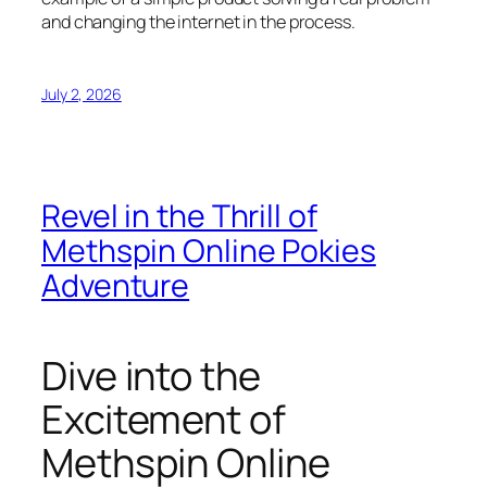
and changing the internet in the process.
July 2, 2026
Revel in the Thrill of
Methspin Online Pokies
Adventure
Dive into the
Excitement of
Methspin Online