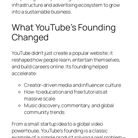
infrastructure and advertising ecosystem to grow
into a sustainable business.
What YouTube’s Founding
Changed
YouTube didn’t just create a popular website; it
reshaped how people learn, entertain themselves,
and build careers online. Its founding helped
accelerate:
Creator-driven media and influencer culture
How-to education and free tutorials at
massive scale
Music discovery, commentary, and global
community trends
From a small startup idea to a global video
powerhouse, YouTube’s founding is a classic
example of a simple product solving a real problem—