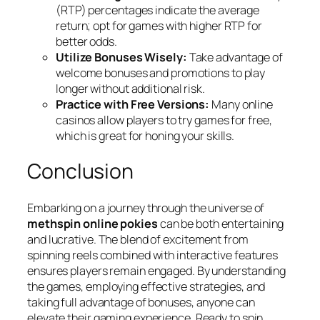
(RTP) percentages indicate the average
return; opt for games with higher RTP for
better odds.
Utilize Bonuses Wisely:
Take advantage of
welcome bonuses and promotions to play
longer without additional risk.
Practice with Free Versions:
Many online
casinos allow players to try games for free,
which is great for honing your skills.
Conclusion
Embarking on a journey through the universe of
methspin online pokies
can be both entertaining
and lucrative. The blend of excitement from
spinning reels combined with interactive features
ensures players remain engaged. By understanding
the games, employing effective strategies, and
taking full advantage of bonuses, anyone can
elevate their gaming experience. Ready to spin