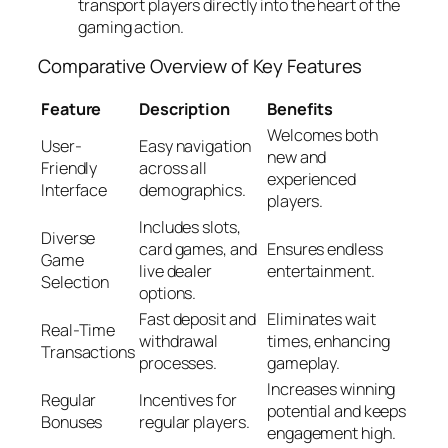
transport players directly into the heart of the
gaming action.
Comparative Overview of Key Features
Feature
Description
Benefits
Welcomes both
User-
Easy navigation
new and
Friendly
across all
experienced
Interface
demographics.
players.
Includes slots,
Diverse
card games, and
Ensures endless
Game
live dealer
entertainment.
Selection
options.
Fast deposit and
Eliminates wait
Real-Time
withdrawal
times, enhancing
Transactions
processes.
gameplay.
Increases winning
Regular
Incentives for
potential and keeps
Bonuses
regular players.
engagement high.