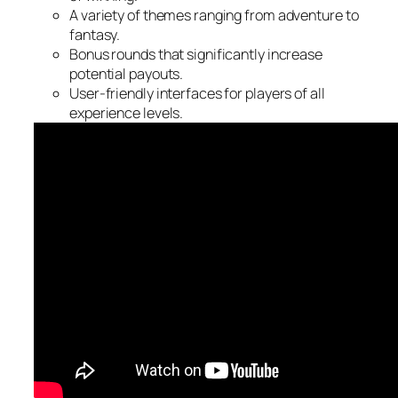
A variety of themes ranging from adventure to
fantasy.
Bonus rounds that significantly increase
potential payouts.
User-friendly interfaces for players of all
experience levels.