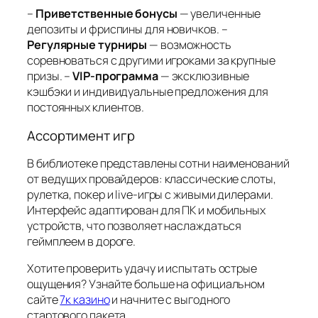
–
Приветственные бонусы
— увеличенные
депозиты и фриспины для новичков. –
Регулярные турниры
— возможность
соревноваться с другими игроками за крупные
призы. –
VIP-программа
— эксклюзивные
кэшбэки и индивидуальные предложения для
постоянных клиентов.
Ассортимент игр
В библиотеке представлены сотни наименований
от ведущих провайдеров: классические слоты,
рулетка, покер и live-игры с живыми дилерами.
Интерфейс адаптирован для ПК и мобильных
устройств, что позволяет наслаждаться
геймплеем в дороге.
Хотите проверить удачу и испытать острые
ощущения? Узнайте больше на официальном
сайте
7к казино
и начните с выгодного
стартового пакета.