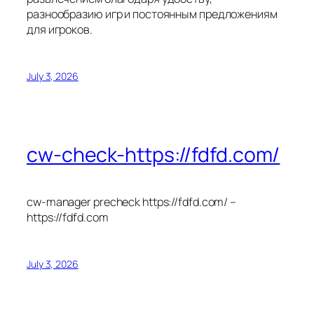
разнообразию игр и постоянным предложениям
для игроков.
July 3, 2026
cw-check-https://fdfd.com/
cw-manager precheck https://fdfd.com/ –
https://fdfd.com
July 3, 2026