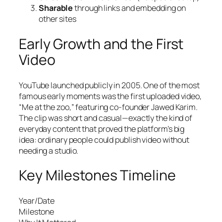
Sharable
through links and embedding on
other sites
Early Growth and the First
Video
YouTube launched publicly in 2005. One of the most
famous early moments was the first uploaded video,
“Me at the zoo,” featuring co-founder Jawed Karim.
The clip was short and casual—exactly the kind of
everyday content that proved the platform’s big
idea: ordinary people could publish video without
needing a studio.
Key Milestones Timeline
Year/Date
Milestone